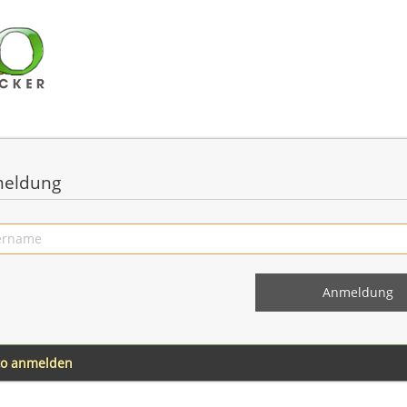
eldung
to anmelden