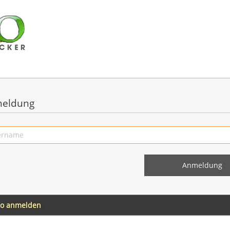
eldung
to anmelden