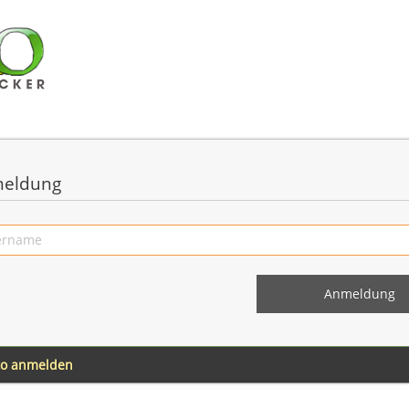
eldung
to anmelden