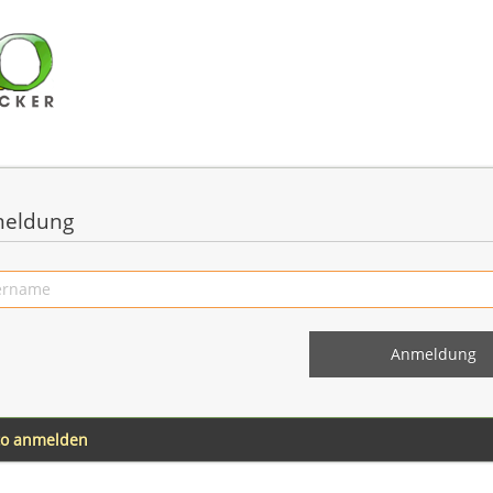
eldung
to anmelden