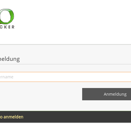
eldung
to anmelden