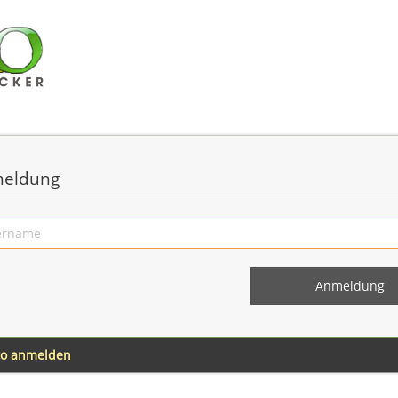
eldung
to anmelden