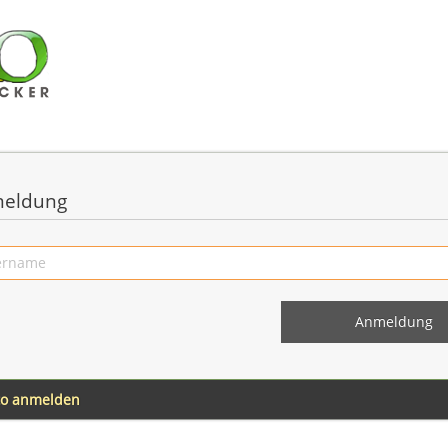
eldung
to anmelden