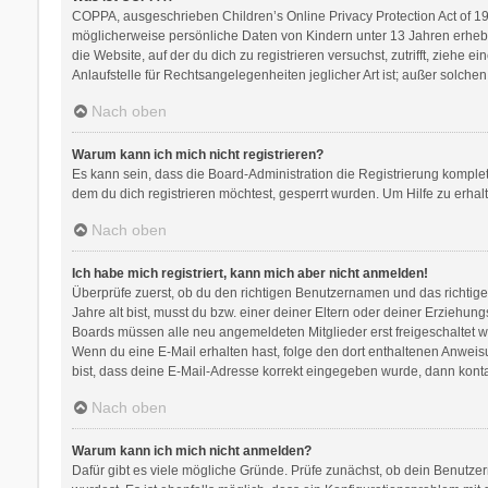
COPPA, ausgeschrieben Children’s Online Privacy Protection Act of 199
möglicherweise persönliche Daten von Kindern unter 13 Jahren erhebe
die Website, auf der du dich zu registrieren versuchst, zutrifft, zieh
Anlaufstelle für Rechtsangelegenheiten jeglicher Art ist; außer solch
Nach oben
Warum kann ich mich nicht registrieren?
Es kann sein, dass die Board-Administration die Registrierung kompl
dem du dich registrieren möchtest, gesperrt wurden. Um Hilfe zu erhal
Nach oben
Ich habe mich registriert, kann mich aber nicht anmelden!
Überprüfe zuerst, ob du den richtigen Benutzernamen und das richti
Jahre alt bist, musst du bzw. einer deiner Eltern oder deiner Erziehung
Boards müssen alle neu angemeldeten Mitglieder erst freigeschaltet werd
Wenn du eine E-Mail erhalten hast, folge den dort enthaltenen Anweis
bist, dass deine E-Mail-Adresse korrekt eingegeben wurde, dann kontak
Nach oben
Warum kann ich mich nicht anmelden?
Dafür gibt es viele mögliche Gründe. Prüfe zunächst, ob dein Benutzer