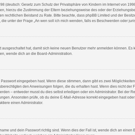
8 (deutsch: Gesetz zum Schutz der Privatsphäre von Kindern im Internet von 1998) 
n, hierzu die Zustimmung der Eltern beziehungsweise des oder der Erziehungsberec
e einen rechtlichen Beistand zu Rate. Bitte beachte, dass phpBB Limited und der Bes
en, die unter der Frage „An wen soll ich mich wenden, falls es Beschwerden oder ju
ett ausgeschaltet hat, damit sich keine neuen Benutzer mehr anmelden können. Es 
ten, wende dich an die Board-Administration.
ge Passwort eingegeben hast. Wenn diese stimmen, dann gibt es zwei Möglichkeit
sberechtigten den Anweisungen folgen, die du erhalten hast. Wenn dies nicht der Fal
en – entweder musst du dies selbst erledigen oder ein Administrator. Bei der Regist
ungen. Ansonsten prüfe, ob du deine E-Mail-Adresse korrekt eingegeben hast oder 
tiere einen Administrator.
name und dein Passwort richtig sind. Wenn dies der Fall ist, wende dich an einen 