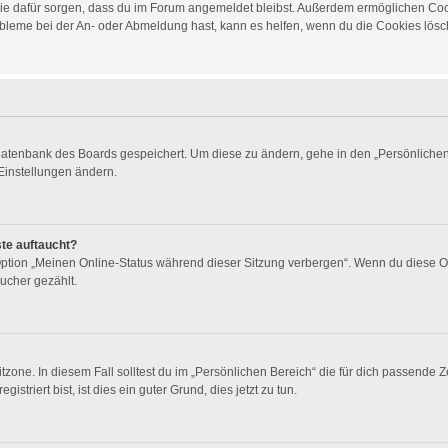
d die dafür sorgen, dass du im Forum angemeldet bleibst. Außerdem ermöglichen Co
obleme bei der An- oder Abmeldung hast, kann es helfen, wenn du die Cookies lösch
 Datenbank des Boards gespeichert. Um diese zu ändern, gehe in den „Persönlichen 
Einstellungen ändern.
ste auftaucht?
 Option „Meinen Online-Status während dieser Sitzung verbergen“. Wenn du diese O
ucher gezählt.
zone. In diesem Fall solltest du im „Persönlichen Bereich“ die für dich passende Ze
triert bist, ist dies ein guter Grund, dies jetzt zu tun.