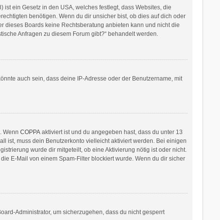
ist ein Gesetz in den USA, welches festlegt, dass Websites, die
htigten benötigen. Wenn du dir unsicher bist, ob dies auf dich oder
itzer dieses Boards keine Rechtsberatung anbieten kann und nicht die
ristische Anfragen zu diesem Forum gibt?“ behandelt werden.
könnte auch sein, dass deine IP-Adresse oder der Benutzername, mit
en. Wenn
COPPA
aktiviert ist und du angegeben hast, dass du unter 13
l ist, muss dein Benutzerkonto vielleicht aktiviert werden. Bei einigen
rierung wurde dir mitgeteilt, ob eine Aktivierung nötig ist oder nicht.
die E-Mail von einem Spam-Filter blockiert wurde. Wenn du dir sicher
Board-Administrator, um sicherzugehen, dass du nicht gesperrt