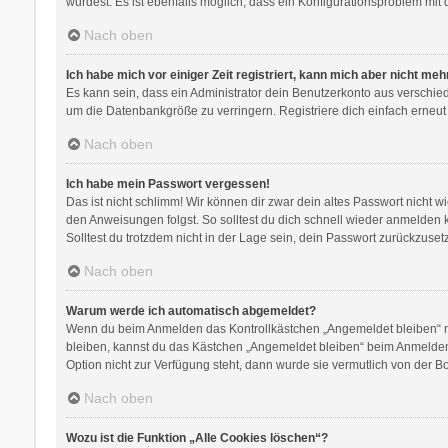
wurdest. Es ist ebenfalls möglich, dass ein Konfigurationsproblem mit 
Nach oben
Ich habe mich vor einiger Zeit registriert, kann mich aber nicht me
Es kann sein, dass ein Administrator dein Benutzerkonto aus verschie
um die Datenbankgröße zu verringern. Registriere dich einfach erneut
Nach oben
Ich habe mein Passwort vergessen!
Das ist nicht schlimm! Wir können dir zwar dein altes Passwort nicht 
den Anweisungen folgst. So solltest du dich schnell wieder anmelden
Solltest du trotzdem nicht in der Lage sein, dein Passwort zurückzuse
Nach oben
Warum werde ich automatisch abgemeldet?
Wenn du beim Anmelden das Kontrollkästchen „Angemeldet bleiben“ nic
bleiben, kannst du das Kästchen „Angemeldet bleiben“ beim Anmelden 
Option nicht zur Verfügung steht, dann wurde sie vermutlich von der B
Nach oben
Wozu ist die Funktion „Alle Cookies löschen“?