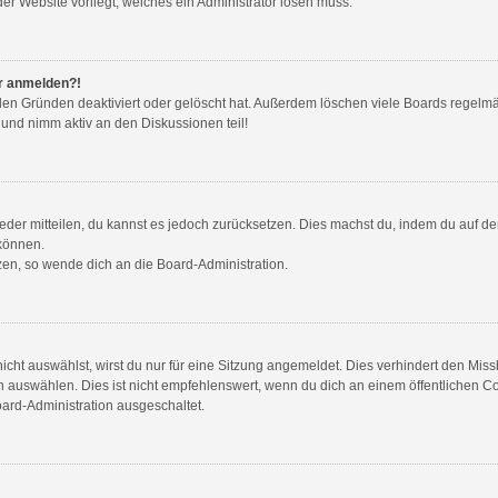
der Website vorliegt, welches ein Administrator lösen muss.
hr anmelden?!
den Gründen deaktiviert oder gelöscht hat. Außerdem löschen viele Boards regelmäß
 und nimm aktiv an den Diskussionen teil!
wieder mitteilen, du kannst es jedoch zurücksetzen. Dies machst du, indem du auf d
 können.
tzen, so wende dich an die Board-Administration.
ht auswählst, wirst du nur für eine Sitzung angemeldet. Dies verhindert den Mis
auswählen. Dies ist nicht empfehlenswert, wenn du dich an einem öffentlichen Com
oard-Administration ausgeschaltet.