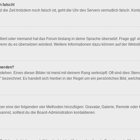
h falsch!
und die Zeit trotzdem noch falsch ist, geht die Uhr des Servers vermutlich falsch. K
lliert oder niemand hat das Forum bislang in deine Sprache übersetzt. Frage ggf. e
en, wenn du es übersetzen würdest. Weitere Informationen dazu können auf der Websi
 werden?
ehen. Eines dieser Bilder ist meist mit deinem Rang verknüpft: Oft sind dies Ster
 bezeichnet. Es handelt sich hierbei in der Regel um ein persönliches Bild, welche
 über eine der folgenden vier Methoden hinzufügen: Gravatar, Galerie, Remote ode
nst, solltest du die Board-Administration kontaktieren.