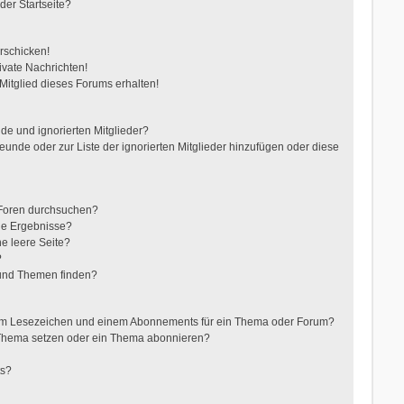
der Startseite?
rschicken!
vate Nachrichten!
itglied dieses Forums erhalten!
de und ignorierten Mitglieder?
reunde oder zur Liste der ignorierten Mitglieder hinzufügen oder diese
 Foren durchsuchen?
ne Ergebnisse?
e leere Seite?
?
 und Themen finden?
nem Lesezeichen und einem Abonnements für ein Thema oder Forum?
 Thema setzen oder ein Thema abonnieren?
ts?