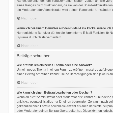
Ränge, die unter deinem Benutzernamen stehen, zeigen an, wie viele B
eines Ranges nicht direkt ändern, da sie von der Board-Administratio
ein Moderator oder Administrator wird deinen Rang unter Umständen e
Nach oben
Wenn ich bei einem Benutzer auf den E-Mail-Link klicke, werde ich
Nur registrierte Benutzer dürfen die foreninterne E-Mail-Funktion für
Systems durch Gäste verhindern.
Nach oben
Beiträge schreiben
Wie erstelle ich ein neues Thema oder eine Antwort?
Um ein neues Thema in einem Forum zu eröffnen, musst du auf „Neues Th
einen Beitrag schreiben kannst. Deine Berechtigungen sind jeweils am 
Nach oben
Wie kann ich einen Beitrag bearbeiten oder löschen?
Wenn du nicht Administrator oder Moderator bist, kannst du nur deine
anklickst; eventuell ist dies nur für einen begrenzten Zeitraum nach s
gekennzeichnet. Es wird sowohl die Anzahl als auch der letzte Zeitpu
oder Moderator deinen Beitrag überarbeitet hat. Diese können jedoch, f