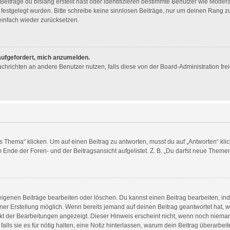
eiträge du bislang erstellt hast oder identifizieren bestimmte Benutzer wie Mode
n festgelegt wurden. Bitte schreibe keine sinnlosen Beiträge, nur um deinen Rang
infach wieder zurücksetzen.
 aufgefordert, mich anzumelden.
 Nachrichten an andere Benutzer nutzen, falls diese von der Board-Administration 
ema“ klicken. Um auf einen Beitrag zu antworten, musst du auf „Antworten“ klicken
Ende der Foren- und der Beitragsansicht aufgelistet. Z. B. „Du darfst neue Themen 
 eigenen Beiträge bearbeiten oder löschen. Du kannst einen Beitrag bearbeiten, i
einer Erstellung möglich. Wenn bereits jemand auf deinen Beitrag geantwortet hat, w
nkt der Bearbeitungen angezeigt. Dieser Hinweis erscheint nicht, wenn noch nieman
alls sie es für nötig halten, eine Notiz hinterlassen, warum dein Beitrag überarbei