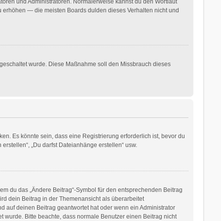
ratoren und Administratoren. Normalerweise kannst du den Wortlaut
 zu erhöhen — die meisten Boards dulden dieses Verhalten nicht und
freigeschaltet wurde. Diese Maßnahme soll den Missbrauch dieses
. Es könnte sein, dass eine Registrierung erforderlich ist, bevor du
erstellen“, „Du darfst Dateianhänge erstellen“ usw.
ndem du das „Ändere Beitrag“-Symbol für den entsprechenden Beitrag
ird dein Beitrag in der Themenansicht als überarbeitet
d auf deinen Beitrag geantwortet hat oder wenn ein Administrator
tet wurde. Bitte beachte, dass normale Benutzer einen Beitrag nicht