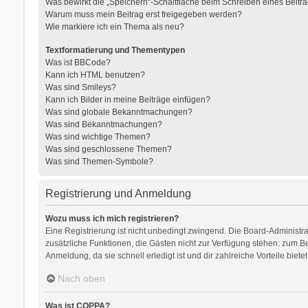
Was bewirkt die „Speichern“-Schaltfläche beim Schreiben eines Beitr
Warum muss mein Beitrag erst freigegeben werden?
Wie markiere ich ein Thema als neu?
Textformatierung und Thementypen
Was ist BBCode?
Kann ich HTML benutzen?
Was sind Smileys?
Kann ich Bilder in meine Beiträge einfügen?
Was sind globale Bekanntmachungen?
Was sind Bekanntmachungen?
Was sind wichtige Themen?
Was sind geschlossene Themen?
Was sind Themen-Symbole?
Registrierung und Anmeldung
Wozu muss ich mich registrieren?
Eine Registrierung ist nicht unbedingt zwingend. Die Board-Administratio
zusätzliche Funktionen, die Gästen nicht zur Verfügung stehen: zum Bei
Anmeldung, da sie schnell erledigt ist und dir zahlreiche Vorteile bietet
Nach oben
Was ist COPPA?