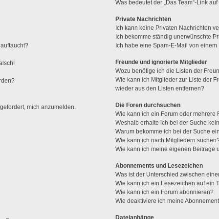
Was bedeutet der „Das Team“-Link auf 
Private Nachrichten
Ich kann keine Privaten Nachrichten ve
Ich bekomme ständig unerwünschte Pri
 auftaucht?
Ich habe eine Spam-E-Mail von einem M
Freunde und ignorierte Mitglieder
alsch!
Wozu benötige ich die Listen der Freun
Wie kann ich Mitglieder zur Liste der F
erden?
wieder aus den Listen entfernen?
Die Foren durchsuchen
fgefordert, mich anzumelden.
Wie kann ich ein Forum oder mehrere
Weshalb erhalte ich bei der Suche kei
Warum bekomme ich bei der Suche ein
Wie kann ich nach Mitgliedern suchen
Wie kann ich meine eigenen Beiträge
Abonnements und Lesezeichen
Was ist der Unterschied zwischen ei
Wie kann ich ein Lesezeichen auf ein
Wie kann ich ein Forum abonnieren?
Wie deaktiviere ich meine Abonnemen
Dateianhänge