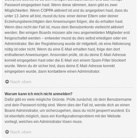
Passwort eingegeben hast. Wenn diese stimmen, dann gibt es zwei
Möglichkeiten. Wenn
COPPA
aktiviert ist und du angegeben hast, dass du
unter 13 Jahre alt bist, musst du bzw. einer deiner Eltern oder deiner
Erziehungsberechtigten den Anweisungen folgen, die du erhalten hast.
Wenn dies nicht der Fall ist, muss dein Benutzerkonto vielleicht aktiviert
werden. Bei einigen Boards müssen alle neu angemeldeten Mitglieder erst
freigeschaltet werden – entweder musst du dies selbst erledigen oder ein
Administrator. Bei der Registrierung wurde dir mitgeteilt, ob eine Aktivierung
nötig ist oder nicht. Wenn du eine E-Mail erhalten hast, folge den dort
enthaltenen Anweisungen. Ansonsten prüfe, ob du deine E-Mail-Adresse
korrekt eingegeben hast oder die E-Mail von einem Spam-Filter blockiert
wurde. Wenn du dir sicher bist, dass deine E-Mail-Adresse korrekt
eingegeben wurde, dann kontaktiere einen Administrator.
Nach oben
Warum kann ich mich nicht anmelden?
Dafür gibt es viele mögliche Gründe. Prüfe zunächst, ob dein Benutzername
und dein Passwort richtig sind. Wenn dies der Fall ist, wende dich an einen
Board-Administrator, um sicherzugehen, dass du nicht gesperrt wurdest. Es
ist ebenfalls möglich, dass ein Konfigurationsproblem mit der Website
vorliegt, welches ein Administrator lösen muss.
Nach oben