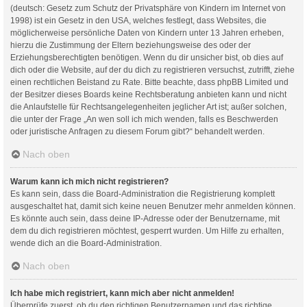
(deutsch: Gesetz zum Schutz der Privatsphäre von Kindern im Internet von
1998) ist ein Gesetz in den USA, welches festlegt, dass Websites, die
möglicherweise persönliche Daten von Kindern unter 13 Jahren erheben,
hierzu die Zustimmung der Eltern beziehungsweise des oder der
Erziehungsberechtigten benötigen. Wenn du dir unsicher bist, ob dies auf
dich oder die Website, auf der du dich zu registrieren versuchst, zutrifft, ziehe
einen rechtlichen Beistand zu Rate. Bitte beachte, dass phpBB Limited und
der Besitzer dieses Boards keine Rechtsberatung anbieten kann und nicht
die Anlaufstelle für Rechtsangelegenheiten jeglicher Art ist; außer solchen,
die unter der Frage „An wen soll ich mich wenden, falls es Beschwerden
oder juristische Anfragen zu diesem Forum gibt?“ behandelt werden.
Nach oben
Warum kann ich mich nicht registrieren?
Es kann sein, dass die Board-Administration die Registrierung komplett
ausgeschaltet hat, damit sich keine neuen Benutzer mehr anmelden können.
Es könnte auch sein, dass deine IP-Adresse oder der Benutzername, mit
dem du dich registrieren möchtest, gesperrt wurden. Um Hilfe zu erhalten,
wende dich an die Board-Administration.
Nach oben
Ich habe mich registriert, kann mich aber nicht anmelden!
Überprüfe zuerst, ob du den richtigen Benutzernamen und das richtige