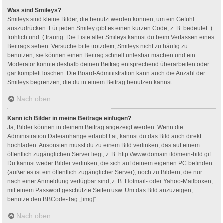
Was sind Smileys?
Smileys sind kleine Bilder, die benutzt werden können, um ein Gefühl
auszudrücken. Für jeden Smiley gibt es einen kurzen Code, z. B. bedeutet :)
fröhlich und :( traurig. Die Liste aller Smileys kannst du beim Verfassen eines
Beitrags sehen. Versuche bitte trotzdem, Smileys nicht zu häufig zu
benutzen, sie können einen Beitrag schnell unlesbar machen und ein
Moderator könnte deshalb deinen Beitrag entsprechend überarbeiten oder
gar komplett löschen. Die Board-Administration kann auch die Anzahl der
Smileys begrenzen, die du in einem Beitrag benutzen kannst.
Nach oben
Kann ich Bilder in meine Beiträge einfügen?
Ja, Bilder können in deinem Beitrag angezeigt werden. Wenn die
Administration Dateianhänge erlaubt hat, kannst du das Bild auch direkt
hochladen. Ansonsten musst du zu einem Bild verlinken, das auf einem
öffentlich zugänglichen Server liegt, z. B. http://www.domain.tld/mein-bild.gif.
Du kannst weder Bilder verlinken, die sich auf deinem eigenen PC befinden
(außer es ist ein öffentlich zugänglicher Server), noch zu Bildern, die nur
nach einer Anmeldung verfügbar sind, z. B. Hotmail- oder Yahoo-Mailboxen,
mit einem Passwort geschützte Seiten usw. Um das Bild anzuzeigen,
benutze den BBCode-Tag „[img]“.
Nach oben