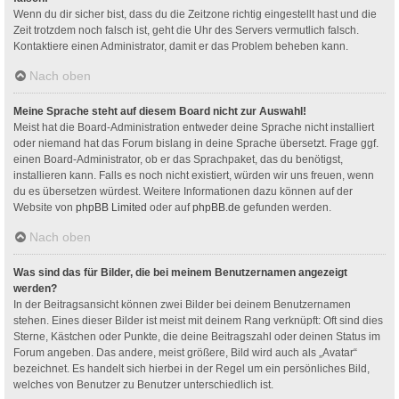
Wenn du dir sicher bist, dass du die Zeitzone richtig eingestellt hast und die
Zeit trotzdem noch falsch ist, geht die Uhr des Servers vermutlich falsch.
Kontaktiere einen Administrator, damit er das Problem beheben kann.
Nach oben
Meine Sprache steht auf diesem Board nicht zur Auswahl!
Meist hat die Board-Administration entweder deine Sprache nicht installiert
oder niemand hat das Forum bislang in deine Sprache übersetzt. Frage ggf.
einen Board-Administrator, ob er das Sprachpaket, das du benötigst,
installieren kann. Falls es noch nicht existiert, würden wir uns freuen, wenn
du es übersetzen würdest. Weitere Informationen dazu können auf der
Website von
phpBB Limited
oder auf
phpBB.de
gefunden werden.
Nach oben
Was sind das für Bilder, die bei meinem Benutzernamen angezeigt
werden?
In der Beitragsansicht können zwei Bilder bei deinem Benutzernamen
stehen. Eines dieser Bilder ist meist mit deinem Rang verknüpft: Oft sind dies
Sterne, Kästchen oder Punkte, die deine Beitragszahl oder deinen Status im
Forum angeben. Das andere, meist größere, Bild wird auch als „Avatar“
bezeichnet. Es handelt sich hierbei in der Regel um ein persönliches Bild,
welches von Benutzer zu Benutzer unterschiedlich ist.