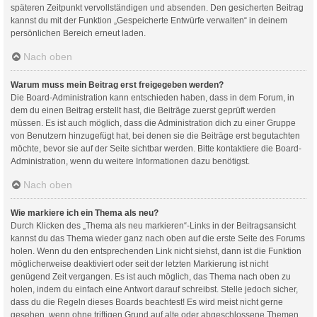
späteren Zeitpunkt vervollständigen und absenden. Den gesicherten Beitrag
kannst du mit der Funktion „Gespeicherte Entwürfe verwalten“ in deinem
persönlichen Bereich erneut laden.
Nach oben
Warum muss mein Beitrag erst freigegeben werden?
Die Board-Administration kann entschieden haben, dass in dem Forum, in
dem du einen Beitrag erstellt hast, die Beiträge zuerst geprüft werden
müssen. Es ist auch möglich, dass die Administration dich zu einer Gruppe
von Benutzern hinzugefügt hat, bei denen sie die Beiträge erst begutachten
möchte, bevor sie auf der Seite sichtbar werden. Bitte kontaktiere die Board-
Administration, wenn du weitere Informationen dazu benötigst.
Nach oben
Wie markiere ich ein Thema als neu?
Durch Klicken des „Thema als neu markieren“-Links in der Beitragsansicht
kannst du das Thema wieder ganz nach oben auf die erste Seite des Forums
holen. Wenn du den entsprechenden Link nicht siehst, dann ist die Funktion
möglicherweise deaktiviert oder seit der letzten Markierung ist nicht
genügend Zeit vergangen. Es ist auch möglich, das Thema nach oben zu
holen, indem du einfach eine Antwort darauf schreibst. Stelle jedoch sicher,
dass du die Regeln dieses Boards beachtest! Es wird meist nicht gerne
gesehen, wenn ohne triftigen Grund auf alte oder abgeschlossene Themen