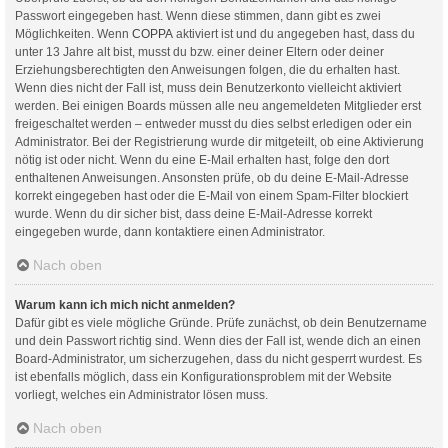
Passwort eingegeben hast. Wenn diese stimmen, dann gibt es zwei
Möglichkeiten. Wenn
COPPA
aktiviert ist und du angegeben hast, dass du
unter 13 Jahre alt bist, musst du bzw. einer deiner Eltern oder deiner
Erziehungsberechtigten den Anweisungen folgen, die du erhalten hast.
Wenn dies nicht der Fall ist, muss dein Benutzerkonto vielleicht aktiviert
werden. Bei einigen Boards müssen alle neu angemeldeten Mitglieder erst
freigeschaltet werden – entweder musst du dies selbst erledigen oder ein
Administrator. Bei der Registrierung wurde dir mitgeteilt, ob eine Aktivierung
nötig ist oder nicht. Wenn du eine E-Mail erhalten hast, folge den dort
enthaltenen Anweisungen. Ansonsten prüfe, ob du deine E-Mail-Adresse
korrekt eingegeben hast oder die E-Mail von einem Spam-Filter blockiert
wurde. Wenn du dir sicher bist, dass deine E-Mail-Adresse korrekt
eingegeben wurde, dann kontaktiere einen Administrator.
Nach oben
Warum kann ich mich nicht anmelden?
Dafür gibt es viele mögliche Gründe. Prüfe zunächst, ob dein Benutzername
und dein Passwort richtig sind. Wenn dies der Fall ist, wende dich an einen
Board-Administrator, um sicherzugehen, dass du nicht gesperrt wurdest. Es
ist ebenfalls möglich, dass ein Konfigurationsproblem mit der Website
vorliegt, welches ein Administrator lösen muss.
Nach oben