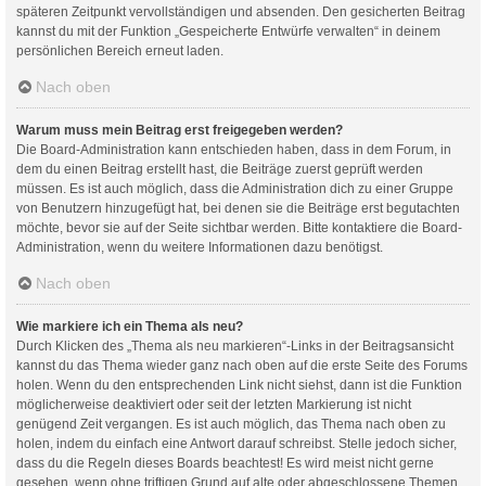
späteren Zeitpunkt vervollständigen und absenden. Den gesicherten Beitrag
kannst du mit der Funktion „Gespeicherte Entwürfe verwalten“ in deinem
persönlichen Bereich erneut laden.
Nach oben
Warum muss mein Beitrag erst freigegeben werden?
Die Board-Administration kann entschieden haben, dass in dem Forum, in
dem du einen Beitrag erstellt hast, die Beiträge zuerst geprüft werden
müssen. Es ist auch möglich, dass die Administration dich zu einer Gruppe
von Benutzern hinzugefügt hat, bei denen sie die Beiträge erst begutachten
möchte, bevor sie auf der Seite sichtbar werden. Bitte kontaktiere die Board-
Administration, wenn du weitere Informationen dazu benötigst.
Nach oben
Wie markiere ich ein Thema als neu?
Durch Klicken des „Thema als neu markieren“-Links in der Beitragsansicht
kannst du das Thema wieder ganz nach oben auf die erste Seite des Forums
holen. Wenn du den entsprechenden Link nicht siehst, dann ist die Funktion
möglicherweise deaktiviert oder seit der letzten Markierung ist nicht
genügend Zeit vergangen. Es ist auch möglich, das Thema nach oben zu
holen, indem du einfach eine Antwort darauf schreibst. Stelle jedoch sicher,
dass du die Regeln dieses Boards beachtest! Es wird meist nicht gerne
gesehen, wenn ohne triftigen Grund auf alte oder abgeschlossene Themen