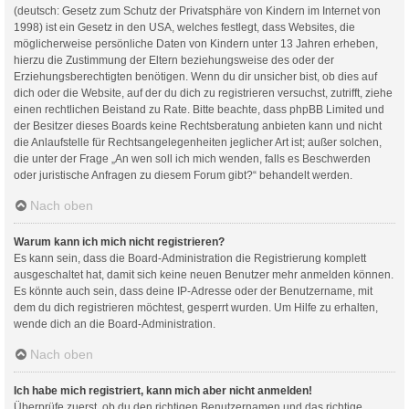
(deutsch: Gesetz zum Schutz der Privatsphäre von Kindern im Internet von
1998) ist ein Gesetz in den USA, welches festlegt, dass Websites, die
möglicherweise persönliche Daten von Kindern unter 13 Jahren erheben,
hierzu die Zustimmung der Eltern beziehungsweise des oder der
Erziehungsberechtigten benötigen. Wenn du dir unsicher bist, ob dies auf
dich oder die Website, auf der du dich zu registrieren versuchst, zutrifft, ziehe
einen rechtlichen Beistand zu Rate. Bitte beachte, dass phpBB Limited und
der Besitzer dieses Boards keine Rechtsberatung anbieten kann und nicht
die Anlaufstelle für Rechtsangelegenheiten jeglicher Art ist; außer solchen,
die unter der Frage „An wen soll ich mich wenden, falls es Beschwerden
oder juristische Anfragen zu diesem Forum gibt?“ behandelt werden.
Nach oben
Warum kann ich mich nicht registrieren?
Es kann sein, dass die Board-Administration die Registrierung komplett
ausgeschaltet hat, damit sich keine neuen Benutzer mehr anmelden können.
Es könnte auch sein, dass deine IP-Adresse oder der Benutzername, mit
dem du dich registrieren möchtest, gesperrt wurden. Um Hilfe zu erhalten,
wende dich an die Board-Administration.
Nach oben
Ich habe mich registriert, kann mich aber nicht anmelden!
Überprüfe zuerst, ob du den richtigen Benutzernamen und das richtige