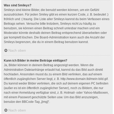
Was sind Smileys?
Smileys sind kleine Bilder, die benutzt werden können, um ein Gefühl
auszudrücken. Für jeden Smiley gibt es einen kurzen Code, z. B. bedeutet :)
fröhlich und :( traurig. Die Liste aller Smileys kannst du beim Verfassen eines
Beitrags sehen. Versuche bitte trotzdem, Smileys nicht zu häufig zu
benutzen, sie können einen Beitrag schnell unlesbar machen und ein
Moderator könnte deshalb deinen Beitrag entsprechend überarbeiten oder
gar komplett löschen. Die Board-Administration kann auch die Anzahl der
Smileys begrenzen, die du in einem Beitrag benutzen kannst.
Nach oben
Kann ich Bilder in meine Beiträge einfügen?
Ja, Bilder können in deinem Beitrag angezeigt werden. Wenn die
Administration Dateianhänge erlaubt hat, kannst du das Bild auch direkt
hochladen. Ansonsten musst du zu einem Bild verlinken, das auf einem
öffentlich zugänglichen Server liegt, z. B. http://www.domain.tld/mein-bild.gif.
Du kannst weder Bilder verlinken, die sich auf deinem eigenen PC befinden
(außer es ist ein öffentlich zugänglicher Server), noch zu Bildern, die nur
nach einer Anmeldung verfügbar sind, z. B. Hotmail- oder Yahoo-Mailboxen,
mit einem Passwort geschützte Seiten usw. Um das Bild anzuzeigen,
benutze den BBCode-Tag „[img]“.
Nach oben