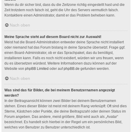
Wenn du dir sicher bist, dass du die Zeitzone richtig eingestellt hast und die
Zeit trotzdem noch falsch ist, geht die Uhr des Servers vermutlich falsch.
Kontaktiere einen Administrator, damit er das Problem beheben kann.
Nach oben
Meine Sprache steht auf diesem Board nicht zur Auswahl!
Meist hat die Board-Administration entweder deine Sprache nicht installiert
oder niemand hat das Forum bislang in deine Sprache übersetzt. Frage ggf.
einen Board-Administrator, ob er das Sprachpaket, das du benötigst,
installieren kann. Falls es noch nicht existiert, würden wir uns freuen, wenn
du es übersetzen würdest. Weitere Informationen dazu können auf der
Website von
phpBB Limited
oder auf
phpBB.de
gefunden werden.
Nach oben
Was sind das für Bilder, die bei meinem Benutzernamen angezeigt
werden?
In der Beitragsansicht können zwei Bilder bei deinem Benutzernamen
stehen. Eines dieser Bilder ist meist mit deinem Rang verknüpft: Oft sind dies
Sterne, Kästchen oder Punkte, die deine Beitragszahl oder deinen Status im
Forum angeben. Das andere, meist größere, Bild wird auch als „Avatar“
bezeichnet. Es handelt sich hierbei in der Regel um ein persönliches Bild,
welches von Benutzer zu Benutzer unterschiedlich ist.