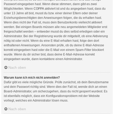
Passwort eingegeben hast. Wenn diese stimmen, dann gibt es zwei
Möglichkeiten. Wenn
COPPA
aktiviert ist und du angegeben hast, dass du
unter 13 Jahre alt bist, musst du bzw. einer deiner Eltern oder deiner
Erziehungsberechtigten den Anweisungen folgen, die du erhalten hast.
Wenn dies nicht der Fall ist, muss dein Benutzerkonto vielleicht aktiviert
werden. Bei einigen Boards müssen alle neu angemeldeten Mitglieder erst
freigeschaltet werden – entweder musst du dies selbst erledigen oder ein
Administrator. Bei der Registrierung wurde dir mitgeteilt, ob eine Aktivierung
nötig ist oder nicht. Wenn du eine E-Mail erhalten hast, folge den dort
enthaltenen Anweisungen. Ansonsten prüfe, ob du deine E-Mail-Adresse
korrekt eingegeben hast oder die E-Mail von einem Spam-Filter blockiert
wurde. Wenn du dir sicher bist, dass deine E-Mail-Adresse korrekt
eingegeben wurde, dann kontaktiere einen Administrator.
Nach oben
Warum kann ich mich nicht anmelden?
Dafür gibt es viele mögliche Gründe. Prüfe zunächst, ob dein Benutzername
und dein Passwort richtig sind. Wenn dies der Fall ist, wende dich an einen
Board-Administrator, um sicherzugehen, dass du nicht gesperrt wurdest. Es
ist ebenfalls möglich, dass ein Konfigurationsproblem mit der Website
vorliegt, welches ein Administrator lösen muss.
Nach oben