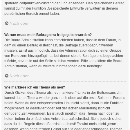
späteren Zeitpunkt vervollständigen und absenden. Den gesicherten Beitrag
kannst du mit der Funktion „Gespeicherte Entwürfe verwalten“ in deinem
persönlichen Bereich erneut laden.
Nach oben
Warum muss mein Beitrag erst freigegeben werden?
Die Board-Administration kann entschieden haben, dass in dem Forum, in
dem du einen Beitrag erstellt hast, die Beiträge zuerst geprüft werden
müssen. Es ist auch möglich, dass die Administration dich zu einer Gruppe
von Benutzern hinzugefügt hat, bei denen sie die Beiträge erst begutachten
möchte, bevor sie auf der Seite sichtbar werden. Bitte kontaktiere die Board-
Administration, wenn du weitere Informationen dazu benötigst.
Nach oben
Wie markiere ich ein Thema als neu?
Durch Klicken des „Thema als neu markieren“-Links in der Beitragsansicht
kannst du das Thema wieder ganz nach oben auf die erste Seite des Forums
holen. Wenn du den entsprechenden Link nicht siehst, dann ist die Funktion
möglicherweise deaktiviert oder seit der letzten Markierung ist nicht
genügend Zeit vergangen. Es ist auch möglich, das Thema nach oben zu
holen, indem du einfach eine Antwort darauf schreibst. Stelle jedoch sicher,
dass du die Regeln dieses Boards beachtest! Es wird meist nicht gerne
gesehen, wenn ohne triftigen Grund auf alte oder abgeschlossene Themen