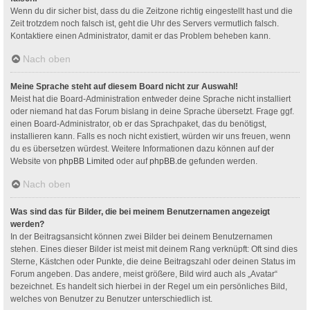
Wenn du dir sicher bist, dass du die Zeitzone richtig eingestellt hast und die
Zeit trotzdem noch falsch ist, geht die Uhr des Servers vermutlich falsch.
Kontaktiere einen Administrator, damit er das Problem beheben kann.
Nach oben
Meine Sprache steht auf diesem Board nicht zur Auswahl!
Meist hat die Board-Administration entweder deine Sprache nicht installiert
oder niemand hat das Forum bislang in deine Sprache übersetzt. Frage ggf.
einen Board-Administrator, ob er das Sprachpaket, das du benötigst,
installieren kann. Falls es noch nicht existiert, würden wir uns freuen, wenn
du es übersetzen würdest. Weitere Informationen dazu können auf der
Website von
phpBB Limited
oder auf
phpBB.de
gefunden werden.
Nach oben
Was sind das für Bilder, die bei meinem Benutzernamen angezeigt
werden?
In der Beitragsansicht können zwei Bilder bei deinem Benutzernamen
stehen. Eines dieser Bilder ist meist mit deinem Rang verknüpft: Oft sind dies
Sterne, Kästchen oder Punkte, die deine Beitragszahl oder deinen Status im
Forum angeben. Das andere, meist größere, Bild wird auch als „Avatar“
bezeichnet. Es handelt sich hierbei in der Regel um ein persönliches Bild,
welches von Benutzer zu Benutzer unterschiedlich ist.