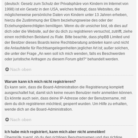
(deutsch: Gesetz zum Schutz der Privatsphäre von Kindern im Internet von
1998) ist ein Gesetz in den USA, welches festlegt, dass Websites, die
möglicherweise persönliche Daten von Kindern unter 13 Jahren erheben,
hierzu die Zustimmung der Eltern beziehungsweise des oder der
Erziehungsberechtigten benötigen. Wenn du dir unsicher bist, ob dies auf
dich oder die Website, auf der du dich zu registrieren versuchst, zutrifft, ziehe
einen rechtlichen Beistand zu Rate. Bitte beachte, dass phpBB Limited und
der Besitzer dieses Boards keine Rechtsberatung anbieten kann und nicht
die Anlaufstelle für Rechtsangelegenheiten jeglicher Art ist; außer solchen,
die unter der Frage „An wen soll ich mich wenden, falls es Beschwerden
oder juristische Anfragen zu diesem Forum gibt?“ behandelt werden.
Nach oben
Warum kann ich mich nicht registrieren?
Es kann sein, dass die Board-Administration die Registrierung komplett
ausgeschaltet hat, damit sich keine neuen Benutzer mehr anmelden können.
Es könnte auch sein, dass deine IP-Adresse oder der Benutzername, mit
dem du dich registrieren möchtest, gesperrt wurden. Um Hilfe zu erhalten,
wende dich an die Board-Administration.
Nach oben
Ich habe mich registriert, kann mich aber nicht anmelden!
Überprüfe zuerst, ob du den richtigen Benutzernamen und das richtige