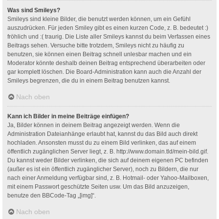
Was sind Smileys?
Smileys sind kleine Bilder, die benutzt werden können, um ein Gefühl
auszudrücken. Für jeden Smiley gibt es einen kurzen Code, z. B. bedeutet :)
fröhlich und :( traurig. Die Liste aller Smileys kannst du beim Verfassen eines
Beitrags sehen. Versuche bitte trotzdem, Smileys nicht zu häufig zu
benutzen, sie können einen Beitrag schnell unlesbar machen und ein
Moderator könnte deshalb deinen Beitrag entsprechend überarbeiten oder
gar komplett löschen. Die Board-Administration kann auch die Anzahl der
Smileys begrenzen, die du in einem Beitrag benutzen kannst.
Nach oben
Kann ich Bilder in meine Beiträge einfügen?
Ja, Bilder können in deinem Beitrag angezeigt werden. Wenn die
Administration Dateianhänge erlaubt hat, kannst du das Bild auch direkt
hochladen. Ansonsten musst du zu einem Bild verlinken, das auf einem
öffentlich zugänglichen Server liegt, z. B. http://www.domain.tld/mein-bild.gif.
Du kannst weder Bilder verlinken, die sich auf deinem eigenen PC befinden
(außer es ist ein öffentlich zugänglicher Server), noch zu Bildern, die nur
nach einer Anmeldung verfügbar sind, z. B. Hotmail- oder Yahoo-Mailboxen,
mit einem Passwort geschützte Seiten usw. Um das Bild anzuzeigen,
benutze den BBCode-Tag „[img]“.
Nach oben