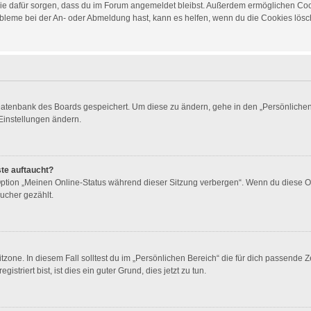
d die dafür sorgen, dass du im Forum angemeldet bleibst. Außerdem ermöglichen Co
obleme bei der An- oder Abmeldung hast, kann es helfen, wenn du die Cookies lösch
 Datenbank des Boards gespeichert. Um diese zu ändern, gehe in den „Persönlichen 
Einstellungen ändern.
ste auftaucht?
 Option „Meinen Online-Status während dieser Sitzung verbergen“. Wenn du diese O
ucher gezählt.
zone. In diesem Fall solltest du im „Persönlichen Bereich“ die für dich passende Ze
triert bist, ist dies ein guter Grund, dies jetzt zu tun.