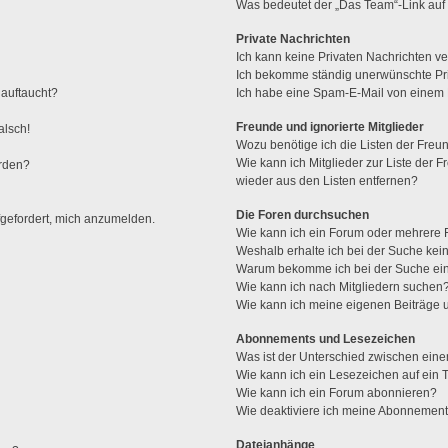
Was bedeutet der „Das Team“-Link auf 
Private Nachrichten
Ich kann keine Privaten Nachrichten ve
Ich bekomme ständig unerwünschte Pri
 auftaucht?
Ich habe eine Spam-E-Mail von einem M
Freunde und ignorierte Mitglieder
alsch!
Wozu benötige ich die Listen der Freun
Wie kann ich Mitglieder zur Liste der F
erden?
wieder aus den Listen entfernen?
Die Foren durchsuchen
fgefordert, mich anzumelden.
Wie kann ich ein Forum oder mehrere
Weshalb erhalte ich bei der Suche kei
Warum bekomme ich bei der Suche ein
Wie kann ich nach Mitgliedern suchen
Wie kann ich meine eigenen Beiträge
Abonnements und Lesezeichen
Was ist der Unterschied zwischen ei
Wie kann ich ein Lesezeichen auf ein
Wie kann ich ein Forum abonnieren?
Wie deaktiviere ich meine Abonnemen
Dateianhänge