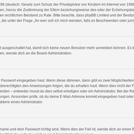
8 (deutsch: Gesetz zum Schutz der Privatsphäre von Kindern im Internet von 1998) 
n, hierzu die Zustimmung der Eltern beziehungsweise des oder der Erziehungsberec
e einen rechtlichen Beistand zu Rate. Bitte beachte, dass phpBB Limited und der Bes
en, die unter der Frage „An wen soll ich mich wenden, falls es Beschwerden oder ju
ett ausgeschaltet hat, damit sich keine neuen Benutzer mehr anmelden können. Es 
ten, wende dich an die Board-Administration.
ge Passwort eingegeben hast. Wenn diese stimmen, dann gibt es zwei Möglichkeit
sberechtigten den Anweisungen folgen, die du erhalten hast. Wenn dies nicht der Fal
en – entweder musst du dies selbst erledigen oder ein Administrator. Bei der Regist
ungen. Ansonsten prüfe, ob du deine E-Mail-Adresse korrekt eingegeben hast oder 
tiere einen Administrator.
name und dein Passwort richtig sind. Wenn dies der Fall ist, wende dich an einen 