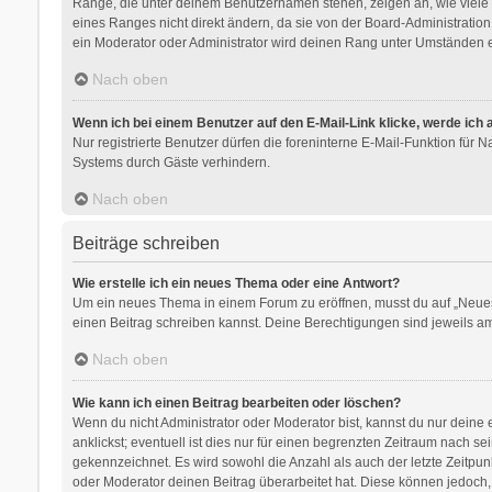
Ränge, die unter deinem Benutzernamen stehen, zeigen an, wie viele B
eines Ranges nicht direkt ändern, da sie von der Board-Administratio
ein Moderator oder Administrator wird deinen Rang unter Umständen e
Nach oben
Wenn ich bei einem Benutzer auf den E-Mail-Link klicke, werde ich
Nur registrierte Benutzer dürfen die foreninterne E-Mail-Funktion für
Systems durch Gäste verhindern.
Nach oben
Beiträge schreiben
Wie erstelle ich ein neues Thema oder eine Antwort?
Um ein neues Thema in einem Forum zu eröffnen, musst du auf „Neues Th
einen Beitrag schreiben kannst. Deine Berechtigungen sind jeweils am 
Nach oben
Wie kann ich einen Beitrag bearbeiten oder löschen?
Wenn du nicht Administrator oder Moderator bist, kannst du nur deine
anklickst; eventuell ist dies nur für einen begrenzten Zeitraum nach s
gekennzeichnet. Es wird sowohl die Anzahl als auch der letzte Zeitpu
oder Moderator deinen Beitrag überarbeitet hat. Diese können jedoch, f