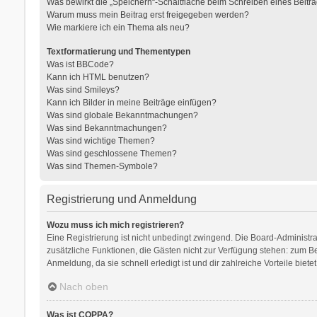
Was bewirkt die „Speichern“-Schaltfläche beim Schreiben eines Beitr
Warum muss mein Beitrag erst freigegeben werden?
Wie markiere ich ein Thema als neu?
Textformatierung und Thementypen
Was ist BBCode?
Kann ich HTML benutzen?
Was sind Smileys?
Kann ich Bilder in meine Beiträge einfügen?
Was sind globale Bekanntmachungen?
Was sind Bekanntmachungen?
Was sind wichtige Themen?
Was sind geschlossene Themen?
Was sind Themen-Symbole?
Registrierung und Anmeldung
Wozu muss ich mich registrieren?
Eine Registrierung ist nicht unbedingt zwingend. Die Board-Administratio
zusätzliche Funktionen, die Gästen nicht zur Verfügung stehen: zum Bei
Anmeldung, da sie schnell erledigt ist und dir zahlreiche Vorteile bietet
Nach oben
Was ist COPPA?