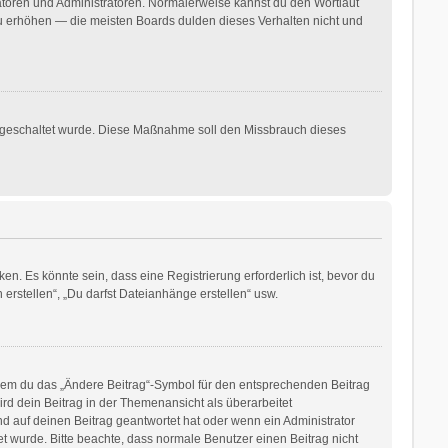
ratoren und Administratoren. Normalerweise kannst du den Wortlaut
 zu erhöhen — die meisten Boards dulden dieses Verhalten nicht und
freigeschaltet wurde. Diese Maßnahme soll den Missbrauch dieses
. Es könnte sein, dass eine Registrierung erforderlich ist, bevor du
erstellen“, „Du darfst Dateianhänge erstellen“ usw.
ndem du das „Ändere Beitrag“-Symbol für den entsprechenden Beitrag
ird dein Beitrag in der Themenansicht als überarbeitet
d auf deinen Beitrag geantwortet hat oder wenn ein Administrator
tet wurde. Bitte beachte, dass normale Benutzer einen Beitrag nicht