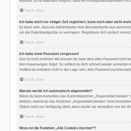
wurdest. Es ist ebenfalls möglich, dass ein Konfigurationsproblem mit 
Nach oben
Ich habe mich vor einiger Zeit registriert, kann mich aber nicht me
Es kann sein, dass ein Administrator dein Benutzerkonto aus verschie
um die Datenbankgröße zu verringern. Registriere dich einfach erneut
Nach oben
Ich habe mein Passwort vergessen!
Das ist nicht schlimm! Wir können dir zwar dein altes Passwort nicht 
den Anweisungen folgst. So solltest du dich schnell wieder anmelden
Solltest du trotzdem nicht in der Lage sein, dein Passwort zurückzuse
Nach oben
Warum werde ich automatisch abgemeldet?
Wenn du beim Anmelden das Kontrollkästchen „Angemeldet bleiben“ nic
bleiben, kannst du das Kästchen „Angemeldet bleiben“ beim Anmelden 
Option nicht zur Verfügung steht, dann wurde sie vermutlich von der B
Nach oben
Wozu ist die Funktion „Alle Cookies löschen“?