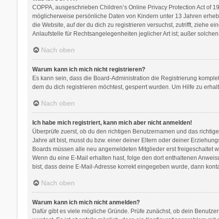
COPPA, ausgeschrieben Children’s Online Privacy Protection Act of 199
möglicherweise persönliche Daten von Kindern unter 13 Jahren erhebe
die Website, auf der du dich zu registrieren versuchst, zutrifft, zieh
Anlaufstelle für Rechtsangelegenheiten jeglicher Art ist; außer solch
Nach oben
Warum kann ich mich nicht registrieren?
Es kann sein, dass die Board-Administration die Registrierung kompl
dem du dich registrieren möchtest, gesperrt wurden. Um Hilfe zu erhal
Nach oben
Ich habe mich registriert, kann mich aber nicht anmelden!
Überprüfe zuerst, ob du den richtigen Benutzernamen und das richti
Jahre alt bist, musst du bzw. einer deiner Eltern oder deiner Erziehung
Boards müssen alle neu angemeldeten Mitglieder erst freigeschaltet werd
Wenn du eine E-Mail erhalten hast, folge den dort enthaltenen Anweis
bist, dass deine E-Mail-Adresse korrekt eingegeben wurde, dann kontak
Nach oben
Warum kann ich mich nicht anmelden?
Dafür gibt es viele mögliche Gründe. Prüfe zunächst, ob dein Benutzer