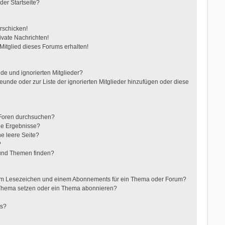
der Startseite?
rschicken!
vate Nachrichten!
itglied dieses Forums erhalten!
de und ignorierten Mitglieder?
reunde oder zur Liste der ignorierten Mitglieder hinzufügen oder diese
 Foren durchsuchen?
ne Ergebnisse?
e leere Seite?
?
 und Themen finden?
nem Lesezeichen und einem Abonnements für ein Thema oder Forum?
 Thema setzen oder ein Thema abonnieren?
ts?