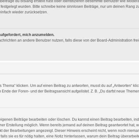
eiträge du bislang erstellt hast oder identifizieren bestimmte Benutzer wie Mode
n festgelegt wurden. Bitte schreibe keine sinnlosen Beiträge, nur um deinen Rang
infach wieder zurücksetzen.
 aufgefordert, mich anzumelden.
 Nachrichten an andere Benutzer nutzen, falls diese von der Board-Administration 
ema“ klicken. Um auf einen Beitrag zu antworten, musst du auf „Antworten“ klicken
Ende der Foren- und der Beitragsansicht aufgelistet. Z. B. „Du darfst neue Themen 
 eigenen Beiträge bearbeiten oder löschen. Du kannst einen Beitrag bearbeiten, i
einer Erstellung möglich. Wenn bereits jemand auf deinen Beitrag geantwortet hat, w
nkt der Bearbeitungen angezeigt. Dieser Hinweis erscheint nicht, wenn noch nieman
alls sie es für nötig halten, eine Notiz hinterlassen, warum dein Beitrag überarbei