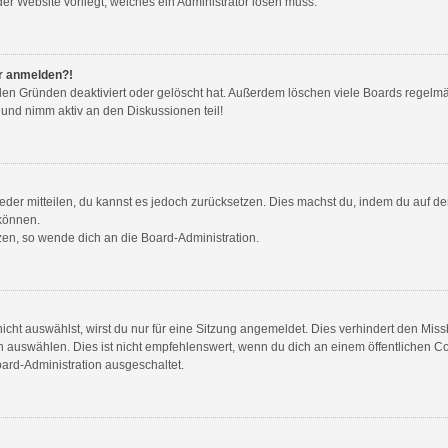
der Website vorliegt, welches ein Administrator lösen muss.
hr anmelden?!
den Gründen deaktiviert oder gelöscht hat. Außerdem löschen viele Boards regelmäß
 und nimm aktiv an den Diskussionen teil!
wieder mitteilen, du kannst es jedoch zurücksetzen. Dies machst du, indem du auf d
 können.
tzen, so wende dich an die Board-Administration.
ht auswählst, wirst du nur für eine Sitzung angemeldet. Dies verhindert den Mis
auswählen. Dies ist nicht empfehlenswert, wenn du dich an einem öffentlichen Com
oard-Administration ausgeschaltet.