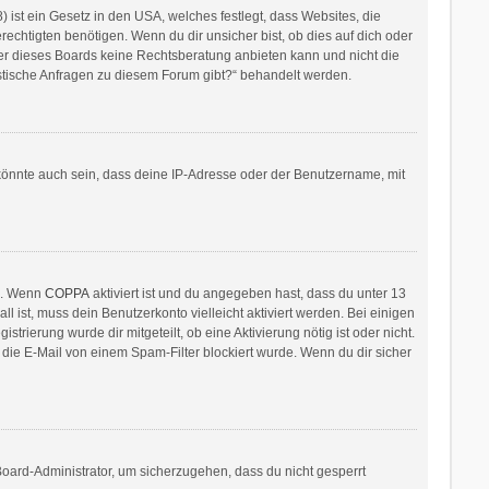
ist ein Gesetz in den USA, welches festlegt, dass Websites, die
htigten benötigen. Wenn du dir unsicher bist, ob dies auf dich oder
itzer dieses Boards keine Rechtsberatung anbieten kann und nicht die
ristische Anfragen zu diesem Forum gibt?“ behandelt werden.
könnte auch sein, dass deine IP-Adresse oder der Benutzername, mit
en. Wenn
COPPA
aktiviert ist und du angegeben hast, dass du unter 13
l ist, muss dein Benutzerkonto vielleicht aktiviert werden. Bei einigen
rierung wurde dir mitgeteilt, ob eine Aktivierung nötig ist oder nicht.
die E-Mail von einem Spam-Filter blockiert wurde. Wenn du dir sicher
Board-Administrator, um sicherzugehen, dass du nicht gesperrt