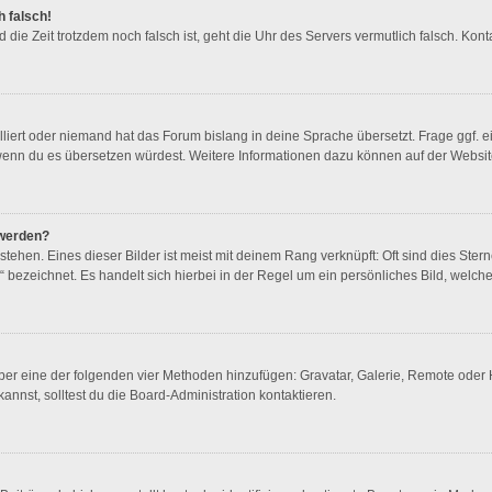
h falsch!
und die Zeit trotzdem noch falsch ist, geht die Uhr des Servers vermutlich falsch. K
lliert oder niemand hat das Forum bislang in deine Sprache übersetzt. Frage ggf. e
en, wenn du es übersetzen würdest. Weitere Informationen dazu können auf der Websi
 werden?
ehen. Eines dieser Bilder ist meist mit deinem Rang verknüpft: Oft sind dies Ster
 bezeichnet. Es handelt sich hierbei in der Regel um ein persönliches Bild, welche
 über eine der folgenden vier Methoden hinzufügen: Gravatar, Galerie, Remote ode
nst, solltest du die Board-Administration kontaktieren.