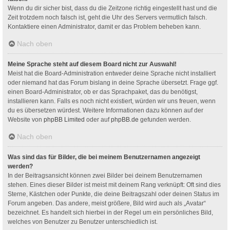
Wenn du dir sicher bist, dass du die Zeitzone richtig eingestellt hast und die
Zeit trotzdem noch falsch ist, geht die Uhr des Servers vermutlich falsch.
Kontaktiere einen Administrator, damit er das Problem beheben kann.
Nach oben
Meine Sprache steht auf diesem Board nicht zur Auswahl!
Meist hat die Board-Administration entweder deine Sprache nicht installiert
oder niemand hat das Forum bislang in deine Sprache übersetzt. Frage ggf.
einen Board-Administrator, ob er das Sprachpaket, das du benötigst,
installieren kann. Falls es noch nicht existiert, würden wir uns freuen, wenn
du es übersetzen würdest. Weitere Informationen dazu können auf der
Website von
phpBB Limited
oder auf
phpBB.de
gefunden werden.
Nach oben
Was sind das für Bilder, die bei meinem Benutzernamen angezeigt
werden?
In der Beitragsansicht können zwei Bilder bei deinem Benutzernamen
stehen. Eines dieser Bilder ist meist mit deinem Rang verknüpft: Oft sind dies
Sterne, Kästchen oder Punkte, die deine Beitragszahl oder deinen Status im
Forum angeben. Das andere, meist größere, Bild wird auch als „Avatar“
bezeichnet. Es handelt sich hierbei in der Regel um ein persönliches Bild,
welches von Benutzer zu Benutzer unterschiedlich ist.