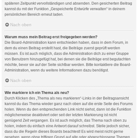
späteren Zeitpunkt vervollständigen und absenden. Den gesicherten Beitrag
kannst du mit der Funktion „Gespeicherte Entwürfe verwalten“ in deinem
persönlichen Bereich erneut laden.
Nach oben
Warum muss mein Beitrag erst freigegeben werden?
Die Board-Administration kann entschieden haben, dass in dem Forum, in
dem du einen Beitrag erstellt hast, die Beiträge zuerst geprüft werden
müssen. Es ist auch möglich, dass die Administration dich zu einer Gruppe
von Benutzern hinzugefügt hat, bei denen sie die Beiträge erst begutachten
möchte, bevor sie auf der Seite sichtbar werden. Bitte kontaktiere die Board-
Administration, wenn du weitere Informationen dazu benötigst.
Nach oben
Wie markiere ich ein Thema als neu?
Durch Klicken des „Thema als neu markieren“-Links in der Beitragsansicht
kannst du das Thema wieder ganz nach oben auf die erste Seite des Forums
holen. Wenn du den entsprechenden Link nicht siehst, dann ist die Funktion
möglicherweise deaktiviert oder seit der letzten Markierung ist nicht
genügend Zeit vergangen. Es ist auch möglich, das Thema nach oben zu
holen, indem du einfach eine Antwort darauf schreibst. Stelle jedoch sicher,
dass du die Regeln dieses Boards beachtest! Es wird meist nicht gerne
gesehen, wenn ohne triftigen Grund auf alte oder abgeschlossene Themen