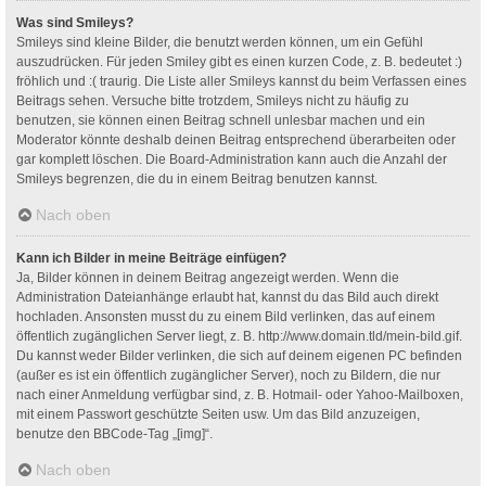
Was sind Smileys?
Smileys sind kleine Bilder, die benutzt werden können, um ein Gefühl
auszudrücken. Für jeden Smiley gibt es einen kurzen Code, z. B. bedeutet :)
fröhlich und :( traurig. Die Liste aller Smileys kannst du beim Verfassen eines
Beitrags sehen. Versuche bitte trotzdem, Smileys nicht zu häufig zu
benutzen, sie können einen Beitrag schnell unlesbar machen und ein
Moderator könnte deshalb deinen Beitrag entsprechend überarbeiten oder
gar komplett löschen. Die Board-Administration kann auch die Anzahl der
Smileys begrenzen, die du in einem Beitrag benutzen kannst.
Nach oben
Kann ich Bilder in meine Beiträge einfügen?
Ja, Bilder können in deinem Beitrag angezeigt werden. Wenn die
Administration Dateianhänge erlaubt hat, kannst du das Bild auch direkt
hochladen. Ansonsten musst du zu einem Bild verlinken, das auf einem
öffentlich zugänglichen Server liegt, z. B. http://www.domain.tld/mein-bild.gif.
Du kannst weder Bilder verlinken, die sich auf deinem eigenen PC befinden
(außer es ist ein öffentlich zugänglicher Server), noch zu Bildern, die nur
nach einer Anmeldung verfügbar sind, z. B. Hotmail- oder Yahoo-Mailboxen,
mit einem Passwort geschützte Seiten usw. Um das Bild anzuzeigen,
benutze den BBCode-Tag „[img]“.
Nach oben