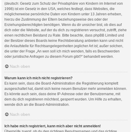
(deutsch: Gesetz zum Schutz der Privatsphäre von Kindern im Internet von
1998) ist ein Gesetz in den USA, welches festlegt, dass Websites, die
möglicherweise persönliche Daten von Kindern unter 13 Jahren erheben,
hierzu die Zustimmung der Eltern beziehungsweise des oder der
Erziehungsberechtigten benötigen. Wenn du dir unsicher bist, ob dies auf
dich oder die Website, auf der du dich zu registrieren versuchst, zutrifft, ziehe
einen rechtlichen Beistand zu Rate. Bitte beachte, dass phpBB Limited und
der Besitzer dieses Boards keine Rechtsberatung anbieten kann und nicht
die Anlaufstelle für Rechtsangelegenheiten jeglicher Art ist; außer solchen,
die unter der Frage „An wen soll ich mich wenden, falls es Beschwerden
oder juristische Anfragen zu diesem Forum gibt?“ behandelt werden.
Nach oben
Warum kann ich mich nicht registrieren?
Es kann sein, dass die Board-Administration die Registrierung komplett
ausgeschaltet hat, damit sich keine neuen Benutzer mehr anmelden können.
Es könnte auch sein, dass deine IP-Adresse oder der Benutzername, mit
dem du dich registrieren möchtest, gesperrt wurden. Um Hilfe zu erhalten,
wende dich an die Board-Administration.
Nach oben
Ich habe mich registriert, kann mich aber nicht anmelden!
Überprüfe zuerst, ob du den richtigen Benutzernamen und das richtige