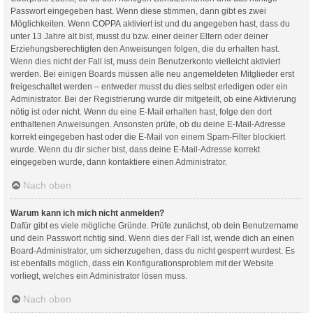
Passwort eingegeben hast. Wenn diese stimmen, dann gibt es zwei
Möglichkeiten. Wenn
COPPA
aktiviert ist und du angegeben hast, dass du
unter 13 Jahre alt bist, musst du bzw. einer deiner Eltern oder deiner
Erziehungsberechtigten den Anweisungen folgen, die du erhalten hast.
Wenn dies nicht der Fall ist, muss dein Benutzerkonto vielleicht aktiviert
werden. Bei einigen Boards müssen alle neu angemeldeten Mitglieder erst
freigeschaltet werden – entweder musst du dies selbst erledigen oder ein
Administrator. Bei der Registrierung wurde dir mitgeteilt, ob eine Aktivierung
nötig ist oder nicht. Wenn du eine E-Mail erhalten hast, folge den dort
enthaltenen Anweisungen. Ansonsten prüfe, ob du deine E-Mail-Adresse
korrekt eingegeben hast oder die E-Mail von einem Spam-Filter blockiert
wurde. Wenn du dir sicher bist, dass deine E-Mail-Adresse korrekt
eingegeben wurde, dann kontaktiere einen Administrator.
Nach oben
Warum kann ich mich nicht anmelden?
Dafür gibt es viele mögliche Gründe. Prüfe zunächst, ob dein Benutzername
und dein Passwort richtig sind. Wenn dies der Fall ist, wende dich an einen
Board-Administrator, um sicherzugehen, dass du nicht gesperrt wurdest. Es
ist ebenfalls möglich, dass ein Konfigurationsproblem mit der Website
vorliegt, welches ein Administrator lösen muss.
Nach oben