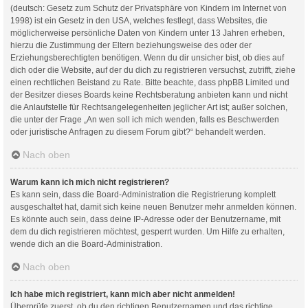
(deutsch: Gesetz zum Schutz der Privatsphäre von Kindern im Internet von
1998) ist ein Gesetz in den USA, welches festlegt, dass Websites, die
möglicherweise persönliche Daten von Kindern unter 13 Jahren erheben,
hierzu die Zustimmung der Eltern beziehungsweise des oder der
Erziehungsberechtigten benötigen. Wenn du dir unsicher bist, ob dies auf
dich oder die Website, auf der du dich zu registrieren versuchst, zutrifft, ziehe
einen rechtlichen Beistand zu Rate. Bitte beachte, dass phpBB Limited und
der Besitzer dieses Boards keine Rechtsberatung anbieten kann und nicht
die Anlaufstelle für Rechtsangelegenheiten jeglicher Art ist; außer solchen,
die unter der Frage „An wen soll ich mich wenden, falls es Beschwerden
oder juristische Anfragen zu diesem Forum gibt?“ behandelt werden.
Nach oben
Warum kann ich mich nicht registrieren?
Es kann sein, dass die Board-Administration die Registrierung komplett
ausgeschaltet hat, damit sich keine neuen Benutzer mehr anmelden können.
Es könnte auch sein, dass deine IP-Adresse oder der Benutzername, mit
dem du dich registrieren möchtest, gesperrt wurden. Um Hilfe zu erhalten,
wende dich an die Board-Administration.
Nach oben
Ich habe mich registriert, kann mich aber nicht anmelden!
Überprüfe zuerst, ob du den richtigen Benutzernamen und das richtige