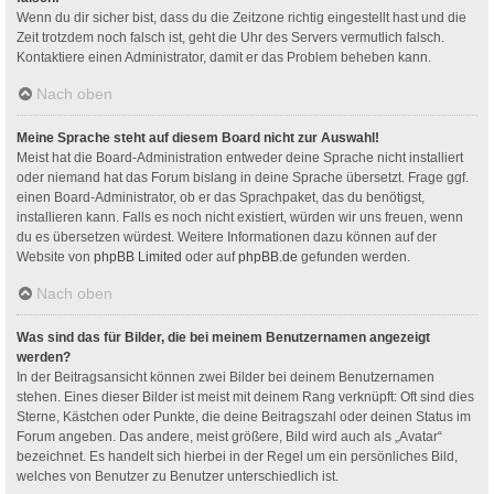
Wenn du dir sicher bist, dass du die Zeitzone richtig eingestellt hast und die
Zeit trotzdem noch falsch ist, geht die Uhr des Servers vermutlich falsch.
Kontaktiere einen Administrator, damit er das Problem beheben kann.
Nach oben
Meine Sprache steht auf diesem Board nicht zur Auswahl!
Meist hat die Board-Administration entweder deine Sprache nicht installiert
oder niemand hat das Forum bislang in deine Sprache übersetzt. Frage ggf.
einen Board-Administrator, ob er das Sprachpaket, das du benötigst,
installieren kann. Falls es noch nicht existiert, würden wir uns freuen, wenn
du es übersetzen würdest. Weitere Informationen dazu können auf der
Website von
phpBB Limited
oder auf
phpBB.de
gefunden werden.
Nach oben
Was sind das für Bilder, die bei meinem Benutzernamen angezeigt
werden?
In der Beitragsansicht können zwei Bilder bei deinem Benutzernamen
stehen. Eines dieser Bilder ist meist mit deinem Rang verknüpft: Oft sind dies
Sterne, Kästchen oder Punkte, die deine Beitragszahl oder deinen Status im
Forum angeben. Das andere, meist größere, Bild wird auch als „Avatar“
bezeichnet. Es handelt sich hierbei in der Regel um ein persönliches Bild,
welches von Benutzer zu Benutzer unterschiedlich ist.