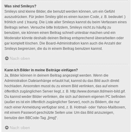
Was sind Smileys?
Smileys sind kleine Bilder, die benutzt werden können, um ein Gefühl
auszudrücken. Für jeden Smiley gibt es einen kurzen Code, z. B. bedeutet :)
fröhlich und :( traurig. Die Liste aller Smileys kannst du beim Verfassen eines
Beitrags sehen. Versuche bitte trotzdem, Smileys nicht zu häufig zu
benutzen, sie können einen Beitrag schnell unlesbar machen und ein
Moderator könnte deshalb deinen Beitrag entsprechend überarbeiten oder
gar komplett löschen. Die Board-Administration kann auch die Anzahl der
Smileys begrenzen, die du in einem Beitrag benutzen kannst.
Nach oben
Kann ich Bilder in meine Beiträge einfügen?
Ja, Bilder können in deinem Beitrag angezeigt werden. Wenn die
Administration Dateianhänge erlaubt hat, kannst du das Bild auch direkt
hochladen. Ansonsten musst du zu einem Bild verlinken, das auf einem
öffentlich zugänglichen Server liegt, z. B. http://www.domain.tld/mein-bild.gif.
Du kannst weder Bilder verlinken, die sich auf deinem eigenen PC befinden
(außer es ist ein öffentlich zugänglicher Server), noch zu Bildern, die nur
nach einer Anmeldung verfügbar sind, z. B. Hotmail- oder Yahoo-Mailboxen,
mit einem Passwort geschützte Seiten usw. Um das Bild anzuzeigen,
benutze den BBCode-Tag „[img]“.
Nach oben