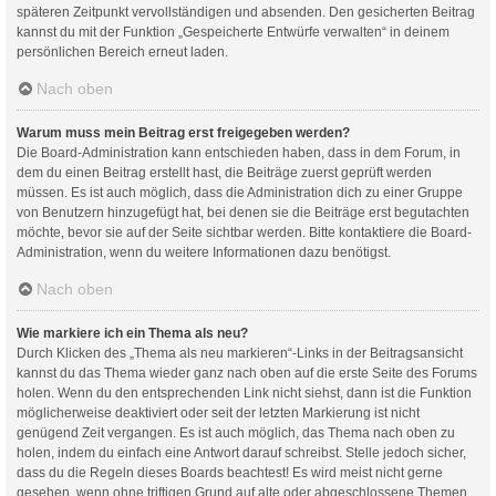
späteren Zeitpunkt vervollständigen und absenden. Den gesicherten Beitrag
kannst du mit der Funktion „Gespeicherte Entwürfe verwalten“ in deinem
persönlichen Bereich erneut laden.
Nach oben
Warum muss mein Beitrag erst freigegeben werden?
Die Board-Administration kann entschieden haben, dass in dem Forum, in
dem du einen Beitrag erstellt hast, die Beiträge zuerst geprüft werden
müssen. Es ist auch möglich, dass die Administration dich zu einer Gruppe
von Benutzern hinzugefügt hat, bei denen sie die Beiträge erst begutachten
möchte, bevor sie auf der Seite sichtbar werden. Bitte kontaktiere die Board-
Administration, wenn du weitere Informationen dazu benötigst.
Nach oben
Wie markiere ich ein Thema als neu?
Durch Klicken des „Thema als neu markieren“-Links in der Beitragsansicht
kannst du das Thema wieder ganz nach oben auf die erste Seite des Forums
holen. Wenn du den entsprechenden Link nicht siehst, dann ist die Funktion
möglicherweise deaktiviert oder seit der letzten Markierung ist nicht
genügend Zeit vergangen. Es ist auch möglich, das Thema nach oben zu
holen, indem du einfach eine Antwort darauf schreibst. Stelle jedoch sicher,
dass du die Regeln dieses Boards beachtest! Es wird meist nicht gerne
gesehen, wenn ohne triftigen Grund auf alte oder abgeschlossene Themen