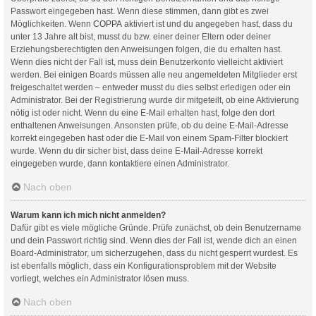
Passwort eingegeben hast. Wenn diese stimmen, dann gibt es zwei
Möglichkeiten. Wenn
COPPA
aktiviert ist und du angegeben hast, dass du
unter 13 Jahre alt bist, musst du bzw. einer deiner Eltern oder deiner
Erziehungsberechtigten den Anweisungen folgen, die du erhalten hast.
Wenn dies nicht der Fall ist, muss dein Benutzerkonto vielleicht aktiviert
werden. Bei einigen Boards müssen alle neu angemeldeten Mitglieder erst
freigeschaltet werden – entweder musst du dies selbst erledigen oder ein
Administrator. Bei der Registrierung wurde dir mitgeteilt, ob eine Aktivierung
nötig ist oder nicht. Wenn du eine E-Mail erhalten hast, folge den dort
enthaltenen Anweisungen. Ansonsten prüfe, ob du deine E-Mail-Adresse
korrekt eingegeben hast oder die E-Mail von einem Spam-Filter blockiert
wurde. Wenn du dir sicher bist, dass deine E-Mail-Adresse korrekt
eingegeben wurde, dann kontaktiere einen Administrator.
Nach oben
Warum kann ich mich nicht anmelden?
Dafür gibt es viele mögliche Gründe. Prüfe zunächst, ob dein Benutzername
und dein Passwort richtig sind. Wenn dies der Fall ist, wende dich an einen
Board-Administrator, um sicherzugehen, dass du nicht gesperrt wurdest. Es
ist ebenfalls möglich, dass ein Konfigurationsproblem mit der Website
vorliegt, welches ein Administrator lösen muss.
Nach oben