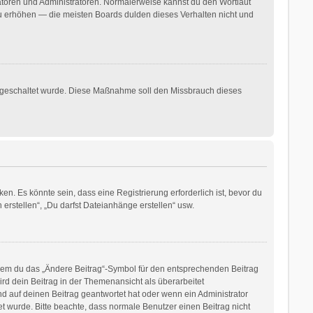
ratoren und Administratoren. Normalerweise kannst du den Wortlaut
 zu erhöhen — die meisten Boards dulden dieses Verhalten nicht und
freigeschaltet wurde. Diese Maßnahme soll den Missbrauch dieses
. Es könnte sein, dass eine Registrierung erforderlich ist, bevor du
erstellen“, „Du darfst Dateianhänge erstellen“ usw.
ndem du das „Ändere Beitrag“-Symbol für den entsprechenden Beitrag
ird dein Beitrag in der Themenansicht als überarbeitet
d auf deinen Beitrag geantwortet hat oder wenn ein Administrator
tet wurde. Bitte beachte, dass normale Benutzer einen Beitrag nicht