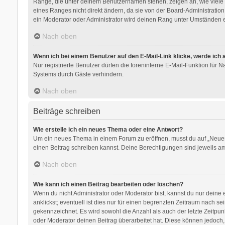
Ränge, die unter deinem Benutzernamen stehen, zeigen an, wie viele B
eines Ranges nicht direkt ändern, da sie von der Board-Administratio
ein Moderator oder Administrator wird deinen Rang unter Umständen e
Nach oben
Wenn ich bei einem Benutzer auf den E-Mail-Link klicke, werde ich
Nur registrierte Benutzer dürfen die foreninterne E-Mail-Funktion für
Systems durch Gäste verhindern.
Nach oben
Beiträge schreiben
Wie erstelle ich ein neues Thema oder eine Antwort?
Um ein neues Thema in einem Forum zu eröffnen, musst du auf „Neues Th
einen Beitrag schreiben kannst. Deine Berechtigungen sind jeweils am 
Nach oben
Wie kann ich einen Beitrag bearbeiten oder löschen?
Wenn du nicht Administrator oder Moderator bist, kannst du nur deine
anklickst; eventuell ist dies nur für einen begrenzten Zeitraum nach s
gekennzeichnet. Es wird sowohl die Anzahl als auch der letzte Zeitpu
oder Moderator deinen Beitrag überarbeitet hat. Diese können jedoch, f