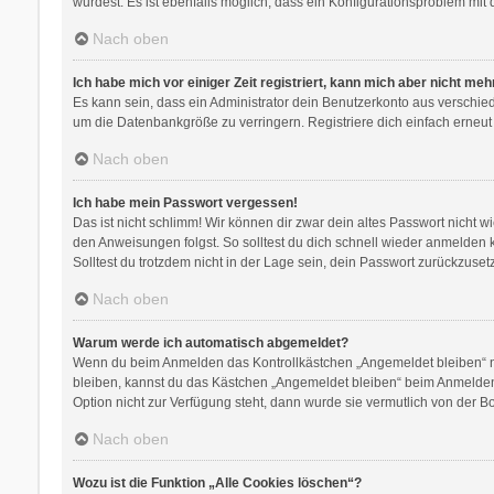
wurdest. Es ist ebenfalls möglich, dass ein Konfigurationsproblem mit 
Nach oben
Ich habe mich vor einiger Zeit registriert, kann mich aber nicht me
Es kann sein, dass ein Administrator dein Benutzerkonto aus verschie
um die Datenbankgröße zu verringern. Registriere dich einfach erneut
Nach oben
Ich habe mein Passwort vergessen!
Das ist nicht schlimm! Wir können dir zwar dein altes Passwort nicht 
den Anweisungen folgst. So solltest du dich schnell wieder anmelden
Solltest du trotzdem nicht in der Lage sein, dein Passwort zurückzuse
Nach oben
Warum werde ich automatisch abgemeldet?
Wenn du beim Anmelden das Kontrollkästchen „Angemeldet bleiben“ nic
bleiben, kannst du das Kästchen „Angemeldet bleiben“ beim Anmelden 
Option nicht zur Verfügung steht, dann wurde sie vermutlich von der B
Nach oben
Wozu ist die Funktion „Alle Cookies löschen“?