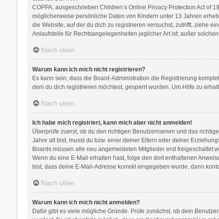
COPPA, ausgeschrieben Children’s Online Privacy Protection Act of 199
möglicherweise persönliche Daten von Kindern unter 13 Jahren erhebe
die Website, auf der du dich zu registrieren versuchst, zutrifft, zieh
Anlaufstelle für Rechtsangelegenheiten jeglicher Art ist; außer solch
Nach oben
Warum kann ich mich nicht registrieren?
Es kann sein, dass die Board-Administration die Registrierung kompl
dem du dich registrieren möchtest, gesperrt wurden. Um Hilfe zu erhal
Nach oben
Ich habe mich registriert, kann mich aber nicht anmelden!
Überprüfe zuerst, ob du den richtigen Benutzernamen und das richti
Jahre alt bist, musst du bzw. einer deiner Eltern oder deiner Erziehung
Boards müssen alle neu angemeldeten Mitglieder erst freigeschaltet werd
Wenn du eine E-Mail erhalten hast, folge den dort enthaltenen Anweis
bist, dass deine E-Mail-Adresse korrekt eingegeben wurde, dann kontak
Nach oben
Warum kann ich mich nicht anmelden?
Dafür gibt es viele mögliche Gründe. Prüfe zunächst, ob dein Benutzer