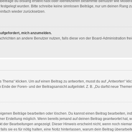
eiträge du bislang erstellt hast oder identifizieren bestimmte Benutzer wie Mode
n festgelegt wurden. Bitte schreibe keine sinnlosen Beiträge, nur um deinen Rang
infach wieder zurücksetzen.
 aufgefordert, mich anzumelden.
 Nachrichten an andere Benutzer nutzen, falls diese von der Board-Administration 
ema“ klicken. Um auf einen Beitrag zu antworten, musst du auf „Antworten“ klicken
Ende der Foren- und der Beitragsansicht aufgelistet. Z. B. „Du darfst neue Themen 
 eigenen Beiträge bearbeiten oder löschen. Du kannst einen Beitrag bearbeiten, i
einer Erstellung möglich. Wenn bereits jemand auf deinen Beitrag geantwortet hat, w
nkt der Bearbeitungen angezeigt. Dieser Hinweis erscheint nicht, wenn noch nieman
alls sie es für nötig halten, eine Notiz hinterlassen, warum dein Beitrag überarbei