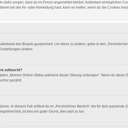
d die dafür sorgen, dass du im Forum angemeldet bleibst. Außerdem ermöglichen Co
obleme bei der An- oder Abmeldung hast, kann es helfen, wenn du die Cookies lösch
 Datenbank des Boards gespeichert. Um diese zu ändern, gehe in den „Persönlichen 
Einstellungen ändern.
ste auftaucht?
 Option „Meinen Online-Status während dieser Sitzung verbergen“. Wenn du diese O
ucher gezählt.
zone. In diesem Fall solltest du im „Persönlichen Bereich“ die für dich passende Ze
triert bist, ist dies ein guter Grund, dies jetzt zu tun.