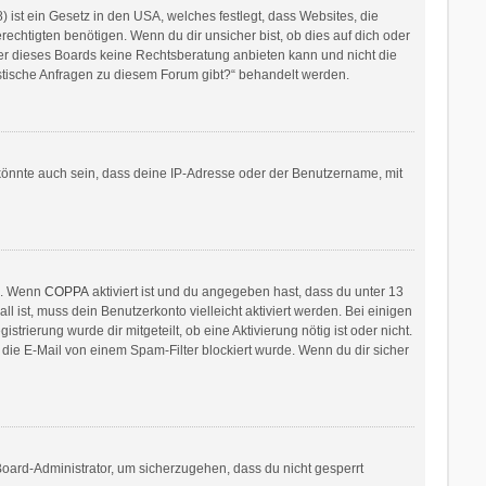
ist ein Gesetz in den USA, welches festlegt, dass Websites, die
htigten benötigen. Wenn du dir unsicher bist, ob dies auf dich oder
itzer dieses Boards keine Rechtsberatung anbieten kann und nicht die
ristische Anfragen zu diesem Forum gibt?“ behandelt werden.
könnte auch sein, dass deine IP-Adresse oder der Benutzername, mit
en. Wenn
COPPA
aktiviert ist und du angegeben hast, dass du unter 13
l ist, muss dein Benutzerkonto vielleicht aktiviert werden. Bei einigen
rierung wurde dir mitgeteilt, ob eine Aktivierung nötig ist oder nicht.
die E-Mail von einem Spam-Filter blockiert wurde. Wenn du dir sicher
Board-Administrator, um sicherzugehen, dass du nicht gesperrt