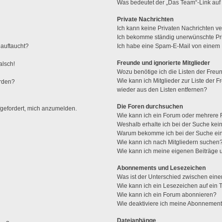
Was bedeutet der „Das Team“-Link auf 
Private Nachrichten
Ich kann keine Privaten Nachrichten ve
Ich bekomme ständig unerwünschte Pri
 auftaucht?
Ich habe eine Spam-E-Mail von einem M
Freunde und ignorierte Mitglieder
alsch!
Wozu benötige ich die Listen der Freun
Wie kann ich Mitglieder zur Liste der F
erden?
wieder aus den Listen entfernen?
Die Foren durchsuchen
fgefordert, mich anzumelden.
Wie kann ich ein Forum oder mehrere
Weshalb erhalte ich bei der Suche kei
Warum bekomme ich bei der Suche ein
Wie kann ich nach Mitgliedern suchen
Wie kann ich meine eigenen Beiträge
Abonnements und Lesezeichen
Was ist der Unterschied zwischen ei
Wie kann ich ein Lesezeichen auf ein
Wie kann ich ein Forum abonnieren?
Wie deaktiviere ich meine Abonnemen
Dateianhänge