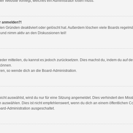
der Website vorliegt, welches ein Administrator lösen muss.
hr anmelden?!
den Gründen deaktiviert oder gelöscht hat. Außerdem löschen viele Boards regelmäß
 und nimm aktiv an den Diskussionen teil!
wieder mitteilen, du kannst es jedoch zurücksetzen. Dies machst du, indem du auf d
 können.
tzen, so wende dich an die Board-Administration.
ht auswählst, wirst du nur für eine Sitzung angemeldet. Dies verhindert den Mis
auswählen. Dies ist nicht empfehlenswert, wenn du dich an einem öffentlichen Com
oard-Administration ausgeschaltet.