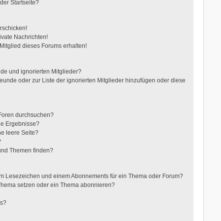
der Startseite?
rschicken!
vate Nachrichten!
itglied dieses Forums erhalten!
de und ignorierten Mitglieder?
reunde oder zur Liste der ignorierten Mitglieder hinzufügen oder diese
 Foren durchsuchen?
ne Ergebnisse?
e leere Seite?
?
 und Themen finden?
nem Lesezeichen und einem Abonnements für ein Thema oder Forum?
 Thema setzen oder ein Thema abonnieren?
ts?