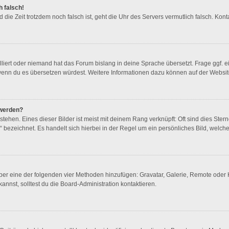
h falsch!
und die Zeit trotzdem noch falsch ist, geht die Uhr des Servers vermutlich falsch. K
lliert oder niemand hat das Forum bislang in deine Sprache übersetzt. Frage ggf. e
en, wenn du es übersetzen würdest. Weitere Informationen dazu können auf der Websi
 werden?
ehen. Eines dieser Bilder ist meist mit deinem Rang verknüpft: Oft sind dies Ster
 bezeichnet. Es handelt sich hierbei in der Regel um ein persönliches Bild, welche
 über eine der folgenden vier Methoden hinzufügen: Gravatar, Galerie, Remote ode
nst, solltest du die Board-Administration kontaktieren.