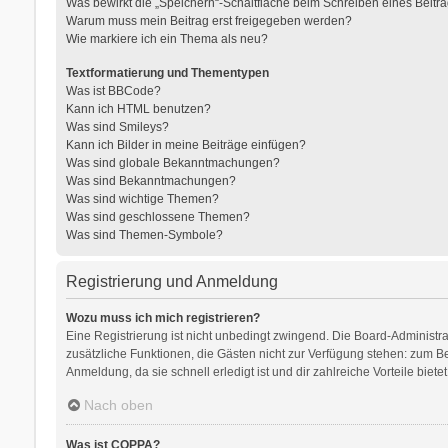
Was bewirkt die „Speichern“-Schaltfläche beim Schreiben eines Beitr
Warum muss mein Beitrag erst freigegeben werden?
Wie markiere ich ein Thema als neu?
Textformatierung und Thementypen
Was ist BBCode?
Kann ich HTML benutzen?
Was sind Smileys?
Kann ich Bilder in meine Beiträge einfügen?
Was sind globale Bekanntmachungen?
Was sind Bekanntmachungen?
Was sind wichtige Themen?
Was sind geschlossene Themen?
Was sind Themen-Symbole?
Registrierung und Anmeldung
Wozu muss ich mich registrieren?
Eine Registrierung ist nicht unbedingt zwingend. Die Board-Administratio
zusätzliche Funktionen, die Gästen nicht zur Verfügung stehen: zum Bei
Anmeldung, da sie schnell erledigt ist und dir zahlreiche Vorteile bietet
Nach oben
Was ist COPPA?