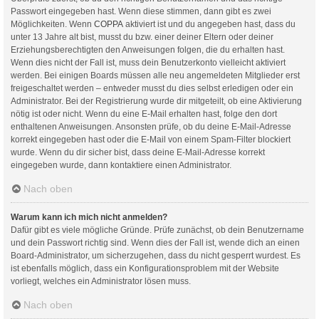
Passwort eingegeben hast. Wenn diese stimmen, dann gibt es zwei
Möglichkeiten. Wenn
COPPA
aktiviert ist und du angegeben hast, dass du
unter 13 Jahre alt bist, musst du bzw. einer deiner Eltern oder deiner
Erziehungsberechtigten den Anweisungen folgen, die du erhalten hast.
Wenn dies nicht der Fall ist, muss dein Benutzerkonto vielleicht aktiviert
werden. Bei einigen Boards müssen alle neu angemeldeten Mitglieder erst
freigeschaltet werden – entweder musst du dies selbst erledigen oder ein
Administrator. Bei der Registrierung wurde dir mitgeteilt, ob eine Aktivierung
nötig ist oder nicht. Wenn du eine E-Mail erhalten hast, folge den dort
enthaltenen Anweisungen. Ansonsten prüfe, ob du deine E-Mail-Adresse
korrekt eingegeben hast oder die E-Mail von einem Spam-Filter blockiert
wurde. Wenn du dir sicher bist, dass deine E-Mail-Adresse korrekt
eingegeben wurde, dann kontaktiere einen Administrator.
Nach oben
Warum kann ich mich nicht anmelden?
Dafür gibt es viele mögliche Gründe. Prüfe zunächst, ob dein Benutzername
und dein Passwort richtig sind. Wenn dies der Fall ist, wende dich an einen
Board-Administrator, um sicherzugehen, dass du nicht gesperrt wurdest. Es
ist ebenfalls möglich, dass ein Konfigurationsproblem mit der Website
vorliegt, welches ein Administrator lösen muss.
Nach oben