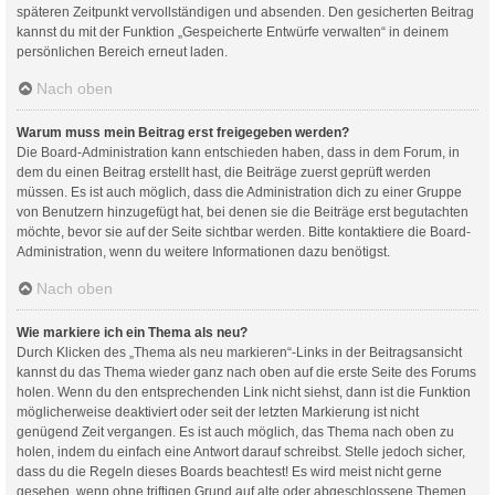
späteren Zeitpunkt vervollständigen und absenden. Den gesicherten Beitrag
kannst du mit der Funktion „Gespeicherte Entwürfe verwalten“ in deinem
persönlichen Bereich erneut laden.
Nach oben
Warum muss mein Beitrag erst freigegeben werden?
Die Board-Administration kann entschieden haben, dass in dem Forum, in
dem du einen Beitrag erstellt hast, die Beiträge zuerst geprüft werden
müssen. Es ist auch möglich, dass die Administration dich zu einer Gruppe
von Benutzern hinzugefügt hat, bei denen sie die Beiträge erst begutachten
möchte, bevor sie auf der Seite sichtbar werden. Bitte kontaktiere die Board-
Administration, wenn du weitere Informationen dazu benötigst.
Nach oben
Wie markiere ich ein Thema als neu?
Durch Klicken des „Thema als neu markieren“-Links in der Beitragsansicht
kannst du das Thema wieder ganz nach oben auf die erste Seite des Forums
holen. Wenn du den entsprechenden Link nicht siehst, dann ist die Funktion
möglicherweise deaktiviert oder seit der letzten Markierung ist nicht
genügend Zeit vergangen. Es ist auch möglich, das Thema nach oben zu
holen, indem du einfach eine Antwort darauf schreibst. Stelle jedoch sicher,
dass du die Regeln dieses Boards beachtest! Es wird meist nicht gerne
gesehen, wenn ohne triftigen Grund auf alte oder abgeschlossene Themen