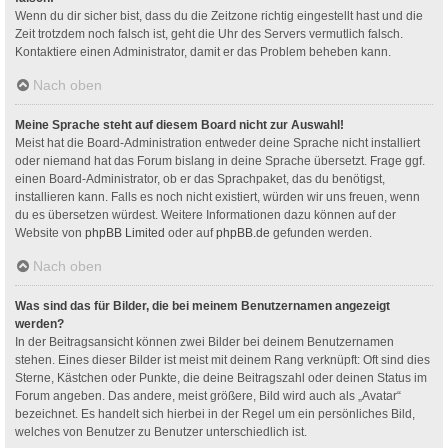
Wenn du dir sicher bist, dass du die Zeitzone richtig eingestellt hast und die
Zeit trotzdem noch falsch ist, geht die Uhr des Servers vermutlich falsch.
Kontaktiere einen Administrator, damit er das Problem beheben kann.
Nach oben
Meine Sprache steht auf diesem Board nicht zur Auswahl!
Meist hat die Board-Administration entweder deine Sprache nicht installiert
oder niemand hat das Forum bislang in deine Sprache übersetzt. Frage ggf.
einen Board-Administrator, ob er das Sprachpaket, das du benötigst,
installieren kann. Falls es noch nicht existiert, würden wir uns freuen, wenn
du es übersetzen würdest. Weitere Informationen dazu können auf der
Website von
phpBB Limited
oder auf
phpBB.de
gefunden werden.
Nach oben
Was sind das für Bilder, die bei meinem Benutzernamen angezeigt
werden?
In der Beitragsansicht können zwei Bilder bei deinem Benutzernamen
stehen. Eines dieser Bilder ist meist mit deinem Rang verknüpft: Oft sind dies
Sterne, Kästchen oder Punkte, die deine Beitragszahl oder deinen Status im
Forum angeben. Das andere, meist größere, Bild wird auch als „Avatar“
bezeichnet. Es handelt sich hierbei in der Regel um ein persönliches Bild,
welches von Benutzer zu Benutzer unterschiedlich ist.