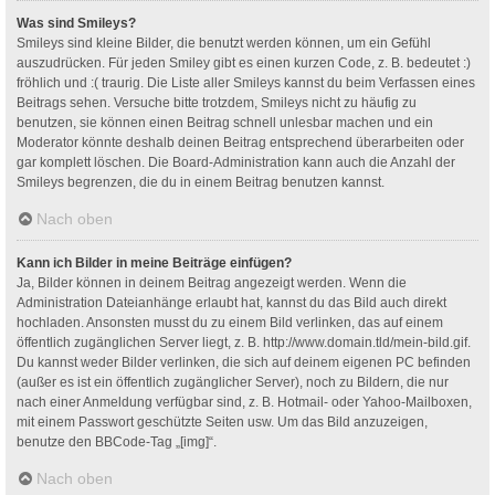
Was sind Smileys?
Smileys sind kleine Bilder, die benutzt werden können, um ein Gefühl
auszudrücken. Für jeden Smiley gibt es einen kurzen Code, z. B. bedeutet :)
fröhlich und :( traurig. Die Liste aller Smileys kannst du beim Verfassen eines
Beitrags sehen. Versuche bitte trotzdem, Smileys nicht zu häufig zu
benutzen, sie können einen Beitrag schnell unlesbar machen und ein
Moderator könnte deshalb deinen Beitrag entsprechend überarbeiten oder
gar komplett löschen. Die Board-Administration kann auch die Anzahl der
Smileys begrenzen, die du in einem Beitrag benutzen kannst.
Nach oben
Kann ich Bilder in meine Beiträge einfügen?
Ja, Bilder können in deinem Beitrag angezeigt werden. Wenn die
Administration Dateianhänge erlaubt hat, kannst du das Bild auch direkt
hochladen. Ansonsten musst du zu einem Bild verlinken, das auf einem
öffentlich zugänglichen Server liegt, z. B. http://www.domain.tld/mein-bild.gif.
Du kannst weder Bilder verlinken, die sich auf deinem eigenen PC befinden
(außer es ist ein öffentlich zugänglicher Server), noch zu Bildern, die nur
nach einer Anmeldung verfügbar sind, z. B. Hotmail- oder Yahoo-Mailboxen,
mit einem Passwort geschützte Seiten usw. Um das Bild anzuzeigen,
benutze den BBCode-Tag „[img]“.
Nach oben