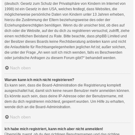
(deutsch: Gesetz zum Schutz der Privatsphäre von Kindern im Internet von
1998) ist ein Gesetz in den USA, welches festlegt, dass Websites, die
möglicherweise persönliche Daten von Kindern unter 13 Jahren erheben,
hierzu die Zustimmung der Eltern beziehungsweise des oder der
Erziehungsberechtigten benötigen. Wenn du dir unsicher bist, ob dies auf
dich oder die Website, auf der du dich zu registrieren versuchst, zutrifft, ziehe
einen rechtlichen Beistand zu Rate. Bitte beachte, dass phpBB Limited und
der Besitzer dieses Boards keine Rechtsberatung anbieten kann und nicht
die Anlaufstelle für Rechtsangelegenheiten jeglicher Art ist; außer solchen,
die unter der Frage „An wen soll ich mich wenden, falls es Beschwerden
oder juristische Anfragen zu diesem Forum gibt?“ behandelt werden.
Nach oben
Warum kann ich mich nicht registrieren?
Es kann sein, dass die Board-Administration die Registrierung komplett
ausgeschaltet hat, damit sich keine neuen Benutzer mehr anmelden können.
Es könnte auch sein, dass deine IP-Adresse oder der Benutzername, mit
dem du dich registrieren möchtest, gesperrt wurden. Um Hilfe zu erhalten,
wende dich an die Board-Administration.
Nach oben
Ich habe mich registriert, kann mich aber nicht anmelden!
Überprüfe zuerst, ob du den richtigen Benutzernamen und das richtige