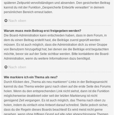
späteren Zeitpunkt vervollständigen und absenden. Den gesicherten Beitrag
kannst du mit der Funktion „Gespeicherte Entwürfe verwalten“ in deinem
persönlichen Bereich erneut laden.
Nach oben
Warum muss mein Beitrag erst freigegeben werden?
Die Board-Administration kann entschieden haben, dass in dem Forum, in
dem du einen Beitrag erstellt hast, die Beiträge zuerst geprüft werden
müssen. Es ist auch möglich, dass die Administration dich zu einer Gruppe
von Benutzern hinzugefügt hat, bei denen sie die Beiträge erst begutachten
möchte, bevor sie auf der Seite sichtbar werden. Bitte kontaktiere die Board-
Administration, wenn du weitere Informationen dazu benötigst.
Nach oben
Wie markiere ich ein Thema als neu?
Durch Klicken des „Thema als neu markieren“-Links in der Beitragsansicht
kannst du das Thema wieder ganz nach oben auf die erste Seite des Forums
holen. Wenn du den entsprechenden Link nicht siehst, dann ist die Funktion
möglicherweise deaktiviert oder seit der letzten Markierung ist nicht
genügend Zeit vergangen. Es ist auch möglich, das Thema nach oben zu
holen, indem du einfach eine Antwort darauf schreibst. Stelle jedoch sicher,
dass du die Regeln dieses Boards beachtest! Es wird meist nicht gerne
gesehen, wenn ohne triftigen Grund auf alte oder abgeschlossene Themen