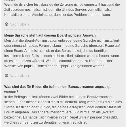
Wenn du dir sicher bist, dass du die Zeitzone richtig eingestellt hast und die
Zeit trotzdem noch falsch ist, geht die Uhr des Servers vermutlich falsch.
Kontaktiere einen Administrator, damit er das Problem beheben kann.
Nach oben
Meine Sprache steht auf diesem Board nicht zur Auswahl!
Meist hat die Board-Administration entweder deine Sprache nicht installiert
oder niemand hat das Forum bislang in deine Sprache übersetzt. Frage ggf.
einen Board-Administrator, ob er das Sprachpaket, das du benötigst,
installieren kann. Falls es noch nicht existiert, würden wir uns freuen, wenn
du es übersetzen würdest. Weitere Informationen dazu können auf der
Website von
phpBB Limited
oder auf
phpBB.de
gefunden werden.
Nach oben
Was sind das für Bilder, die bei meinem Benutzernamen angezeigt
werden?
In der Beitragsansicht können zwei Bilder bei deinem Benutzernamen
stehen. Eines dieser Bilder ist meist mit deinem Rang verknüpft: Oft sind dies
Sterne, Kästchen oder Punkte, die deine Beitragszahl oder deinen Status im
Forum angeben. Das andere, meist größere, Bild wird auch als „Avatar“
bezeichnet. Es handelt sich hierbei in der Regel um ein persönliches Bild,
welches von Benutzer zu Benutzer unterschiedlich ist.