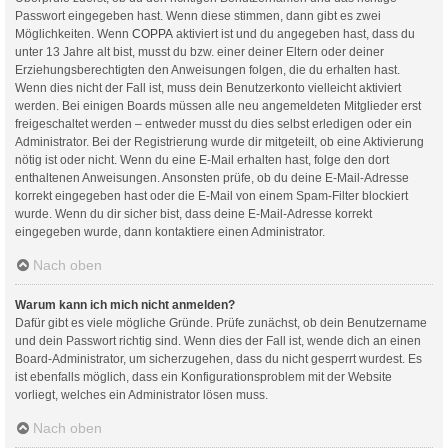
Passwort eingegeben hast. Wenn diese stimmen, dann gibt es zwei
Möglichkeiten. Wenn
COPPA
aktiviert ist und du angegeben hast, dass du
unter 13 Jahre alt bist, musst du bzw. einer deiner Eltern oder deiner
Erziehungsberechtigten den Anweisungen folgen, die du erhalten hast.
Wenn dies nicht der Fall ist, muss dein Benutzerkonto vielleicht aktiviert
werden. Bei einigen Boards müssen alle neu angemeldeten Mitglieder erst
freigeschaltet werden – entweder musst du dies selbst erledigen oder ein
Administrator. Bei der Registrierung wurde dir mitgeteilt, ob eine Aktivierung
nötig ist oder nicht. Wenn du eine E-Mail erhalten hast, folge den dort
enthaltenen Anweisungen. Ansonsten prüfe, ob du deine E-Mail-Adresse
korrekt eingegeben hast oder die E-Mail von einem Spam-Filter blockiert
wurde. Wenn du dir sicher bist, dass deine E-Mail-Adresse korrekt
eingegeben wurde, dann kontaktiere einen Administrator.
Nach oben
Warum kann ich mich nicht anmelden?
Dafür gibt es viele mögliche Gründe. Prüfe zunächst, ob dein Benutzername
und dein Passwort richtig sind. Wenn dies der Fall ist, wende dich an einen
Board-Administrator, um sicherzugehen, dass du nicht gesperrt wurdest. Es
ist ebenfalls möglich, dass ein Konfigurationsproblem mit der Website
vorliegt, welches ein Administrator lösen muss.
Nach oben