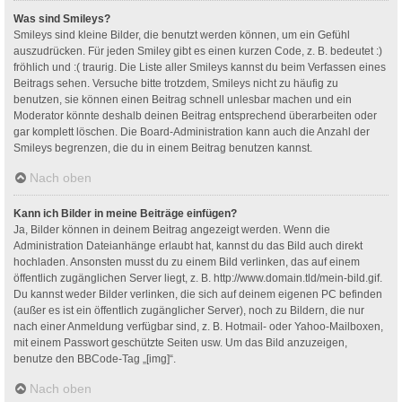
Was sind Smileys?
Smileys sind kleine Bilder, die benutzt werden können, um ein Gefühl
auszudrücken. Für jeden Smiley gibt es einen kurzen Code, z. B. bedeutet :)
fröhlich und :( traurig. Die Liste aller Smileys kannst du beim Verfassen eines
Beitrags sehen. Versuche bitte trotzdem, Smileys nicht zu häufig zu
benutzen, sie können einen Beitrag schnell unlesbar machen und ein
Moderator könnte deshalb deinen Beitrag entsprechend überarbeiten oder
gar komplett löschen. Die Board-Administration kann auch die Anzahl der
Smileys begrenzen, die du in einem Beitrag benutzen kannst.
Nach oben
Kann ich Bilder in meine Beiträge einfügen?
Ja, Bilder können in deinem Beitrag angezeigt werden. Wenn die
Administration Dateianhänge erlaubt hat, kannst du das Bild auch direkt
hochladen. Ansonsten musst du zu einem Bild verlinken, das auf einem
öffentlich zugänglichen Server liegt, z. B. http://www.domain.tld/mein-bild.gif.
Du kannst weder Bilder verlinken, die sich auf deinem eigenen PC befinden
(außer es ist ein öffentlich zugänglicher Server), noch zu Bildern, die nur
nach einer Anmeldung verfügbar sind, z. B. Hotmail- oder Yahoo-Mailboxen,
mit einem Passwort geschützte Seiten usw. Um das Bild anzuzeigen,
benutze den BBCode-Tag „[img]“.
Nach oben