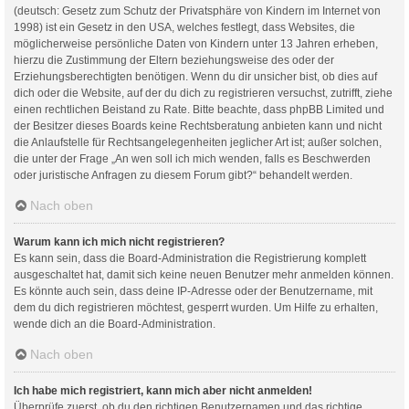
(deutsch: Gesetz zum Schutz der Privatsphäre von Kindern im Internet von
1998) ist ein Gesetz in den USA, welches festlegt, dass Websites, die
möglicherweise persönliche Daten von Kindern unter 13 Jahren erheben,
hierzu die Zustimmung der Eltern beziehungsweise des oder der
Erziehungsberechtigten benötigen. Wenn du dir unsicher bist, ob dies auf
dich oder die Website, auf der du dich zu registrieren versuchst, zutrifft, ziehe
einen rechtlichen Beistand zu Rate. Bitte beachte, dass phpBB Limited und
der Besitzer dieses Boards keine Rechtsberatung anbieten kann und nicht
die Anlaufstelle für Rechtsangelegenheiten jeglicher Art ist; außer solchen,
die unter der Frage „An wen soll ich mich wenden, falls es Beschwerden
oder juristische Anfragen zu diesem Forum gibt?“ behandelt werden.
Nach oben
Warum kann ich mich nicht registrieren?
Es kann sein, dass die Board-Administration die Registrierung komplett
ausgeschaltet hat, damit sich keine neuen Benutzer mehr anmelden können.
Es könnte auch sein, dass deine IP-Adresse oder der Benutzername, mit
dem du dich registrieren möchtest, gesperrt wurden. Um Hilfe zu erhalten,
wende dich an die Board-Administration.
Nach oben
Ich habe mich registriert, kann mich aber nicht anmelden!
Überprüfe zuerst, ob du den richtigen Benutzernamen und das richtige