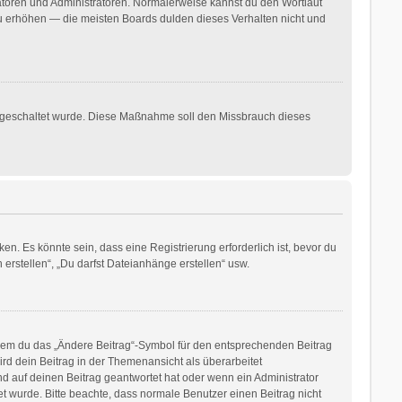
ratoren und Administratoren. Normalerweise kannst du den Wortlaut
 zu erhöhen — die meisten Boards dulden dieses Verhalten nicht und
freigeschaltet wurde. Diese Maßnahme soll den Missbrauch dieses
. Es könnte sein, dass eine Registrierung erforderlich ist, bevor du
erstellen“, „Du darfst Dateianhänge erstellen“ usw.
ndem du das „Ändere Beitrag“-Symbol für den entsprechenden Beitrag
ird dein Beitrag in der Themenansicht als überarbeitet
d auf deinen Beitrag geantwortet hat oder wenn ein Administrator
tet wurde. Bitte beachte, dass normale Benutzer einen Beitrag nicht