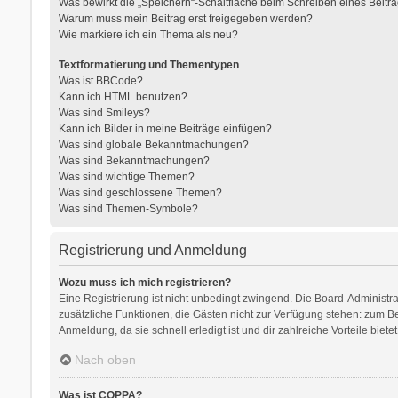
Was bewirkt die „Speichern“-Schaltfläche beim Schreiben eines Beitr
Warum muss mein Beitrag erst freigegeben werden?
Wie markiere ich ein Thema als neu?
Textformatierung und Thementypen
Was ist BBCode?
Kann ich HTML benutzen?
Was sind Smileys?
Kann ich Bilder in meine Beiträge einfügen?
Was sind globale Bekanntmachungen?
Was sind Bekanntmachungen?
Was sind wichtige Themen?
Was sind geschlossene Themen?
Was sind Themen-Symbole?
Registrierung und Anmeldung
Wozu muss ich mich registrieren?
Eine Registrierung ist nicht unbedingt zwingend. Die Board-Administratio
zusätzliche Funktionen, die Gästen nicht zur Verfügung stehen: zum Bei
Anmeldung, da sie schnell erledigt ist und dir zahlreiche Vorteile bietet
Nach oben
Was ist COPPA?