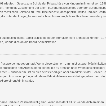
8 (deutsch: Gesetz zum Schutz der Privatsphäre von Kindern im Internet von 1998) 
n, hierzu die Zustimmung der Eltern beziehungsweise des oder der Erziehungsberec
e einen rechtlichen Beistand zu Rate. Bitte beachte, dass phpBB Limited und der Bes
en, die unter der Frage „An wen soll ich mich wenden, falls es Beschwerden oder ju
ett ausgeschaltet hat, damit sich keine neuen Benutzer mehr anmelden können. Es 
ten, wende dich an die Board-Administration.
ge Passwort eingegeben hast. Wenn diese stimmen, dann gibt es zwei Möglichkeit
sberechtigten den Anweisungen folgen, die du erhalten hast. Wenn dies nicht der Fal
en – entweder musst du dies selbst erledigen oder ein Administrator. Bei der Regist
ungen. Ansonsten prüfe, ob du deine E-Mail-Adresse korrekt eingegeben hast oder 
tiere einen Administrator.
name und dein Passwort richtig sind. Wenn dies der Fall ist, wende dich an einen 