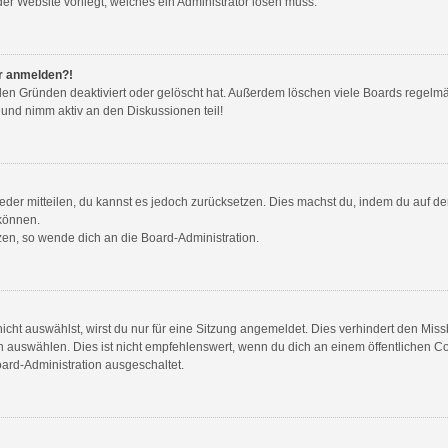
der Website vorliegt, welches ein Administrator lösen muss.
hr anmelden?!
den Gründen deaktiviert oder gelöscht hat. Außerdem löschen viele Boards regelmäß
 und nimm aktiv an den Diskussionen teil!
wieder mitteilen, du kannst es jedoch zurücksetzen. Dies machst du, indem du auf d
 können.
tzen, so wende dich an die Board-Administration.
ht auswählst, wirst du nur für eine Sitzung angemeldet. Dies verhindert den Mis
auswählen. Dies ist nicht empfehlenswert, wenn du dich an einem öffentlichen Com
oard-Administration ausgeschaltet.