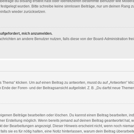
eiträge du bislang erstellt hast oder identifizieren bestimmte Benutzer wie Mode
n festgelegt wurden. Bitte schreibe keine sinnlosen Beiträge, nur um deinen Rang
infach wieder zurücksetzen.
 aufgefordert, mich anzumelden.
 Nachrichten an andere Benutzer nutzen, falls diese von der Board-Administration 
ema“ klicken. Um auf einen Beitrag zu antworten, musst du auf „Antworten“ klicken
Ende der Foren- und der Beitragsansicht aufgelistet. Z. B. „Du darfst neue Themen 
 eigenen Beiträge bearbeiten oder löschen. Du kannst einen Beitrag bearbeiten, i
einer Erstellung möglich. Wenn bereits jemand auf deinen Beitrag geantwortet hat, w
nkt der Bearbeitungen angezeigt. Dieser Hinweis erscheint nicht, wenn noch nieman
alls sie es für nötig halten, eine Notiz hinterlassen, warum dein Beitrag überarbei