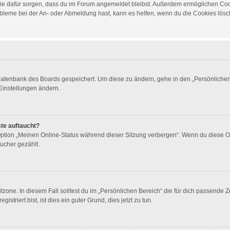
d die dafür sorgen, dass du im Forum angemeldet bleibst. Außerdem ermöglichen Co
obleme bei der An- oder Abmeldung hast, kann es helfen, wenn du die Cookies lösch
 Datenbank des Boards gespeichert. Um diese zu ändern, gehe in den „Persönlichen 
Einstellungen ändern.
ste auftaucht?
 Option „Meinen Online-Status während dieser Sitzung verbergen“. Wenn du diese O
ucher gezählt.
zone. In diesem Fall solltest du im „Persönlichen Bereich“ die für dich passende Ze
triert bist, ist dies ein guter Grund, dies jetzt zu tun.