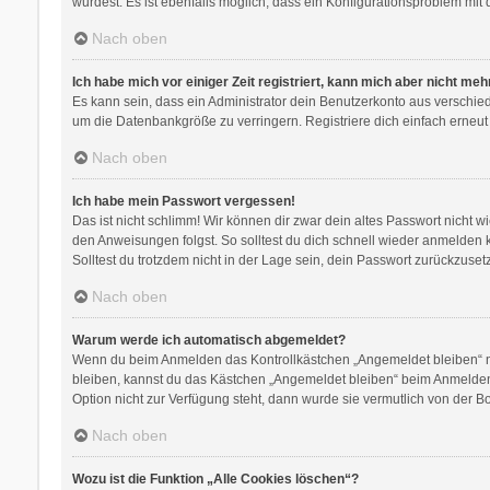
wurdest. Es ist ebenfalls möglich, dass ein Konfigurationsproblem mit 
Nach oben
Ich habe mich vor einiger Zeit registriert, kann mich aber nicht me
Es kann sein, dass ein Administrator dein Benutzerkonto aus verschie
um die Datenbankgröße zu verringern. Registriere dich einfach erneut
Nach oben
Ich habe mein Passwort vergessen!
Das ist nicht schlimm! Wir können dir zwar dein altes Passwort nicht 
den Anweisungen folgst. So solltest du dich schnell wieder anmelden
Solltest du trotzdem nicht in der Lage sein, dein Passwort zurückzuse
Nach oben
Warum werde ich automatisch abgemeldet?
Wenn du beim Anmelden das Kontrollkästchen „Angemeldet bleiben“ nic
bleiben, kannst du das Kästchen „Angemeldet bleiben“ beim Anmelden 
Option nicht zur Verfügung steht, dann wurde sie vermutlich von der B
Nach oben
Wozu ist die Funktion „Alle Cookies löschen“?