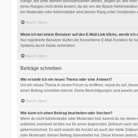
Ränge, die unter deinem Benutzernamen stehen, zeigen an, wie viele B
eines Ranges nicht direkt ändern, da sie von der Board-Administratio
ein Moderator oder Administrator wird deinen Rang unter Umständen e
Nach oben
Wenn ich bei einem Benutzer auf den E-Mail-Link klicke, werde ich
Nur registrierte Benutzer dürfen die foreninterne E-Mail-Funktion für
Systems durch Gäste verhindern.
Nach oben
Beiträge schreiben
Wie erstelle ich ein neues Thema oder eine Antwort?
Um ein neues Thema in einem Forum zu eröffnen, musst du auf „Neues Th
einen Beitrag schreiben kannst. Deine Berechtigungen sind jeweils am 
Nach oben
Wie kann ich einen Beitrag bearbeiten oder löschen?
Wenn du nicht Administrator oder Moderator bist, kannst du nur deine
anklickst; eventuell ist dies nur für einen begrenzten Zeitraum nach s
gekennzeichnet. Es wird sowohl die Anzahl als auch der letzte Zeitpu
oder Moderator deinen Beitrag überarbeitet hat. Diese können jedoch, f