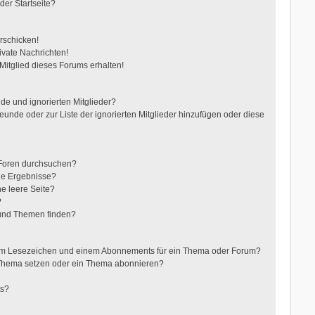
der Startseite?
rschicken!
vate Nachrichten!
itglied dieses Forums erhalten!
de und ignorierten Mitglieder?
reunde oder zur Liste der ignorierten Mitglieder hinzufügen oder diese
 Foren durchsuchen?
ne Ergebnisse?
e leere Seite?
?
 und Themen finden?
nem Lesezeichen und einem Abonnements für ein Thema oder Forum?
 Thema setzen oder ein Thema abonnieren?
ts?