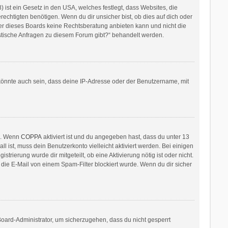
ist ein Gesetz in den USA, welches festlegt, dass Websites, die
htigten benötigen. Wenn du dir unsicher bist, ob dies auf dich oder
itzer dieses Boards keine Rechtsberatung anbieten kann und nicht die
ristische Anfragen zu diesem Forum gibt?“ behandelt werden.
könnte auch sein, dass deine IP-Adresse oder der Benutzername, mit
en. Wenn
COPPA
aktiviert ist und du angegeben hast, dass du unter 13
l ist, muss dein Benutzerkonto vielleicht aktiviert werden. Bei einigen
rierung wurde dir mitgeteilt, ob eine Aktivierung nötig ist oder nicht.
die E-Mail von einem Spam-Filter blockiert wurde. Wenn du dir sicher
Board-Administrator, um sicherzugehen, dass du nicht gesperrt