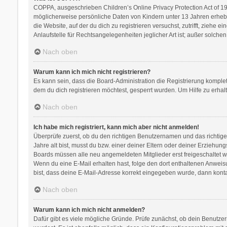
COPPA, ausgeschrieben Children’s Online Privacy Protection Act of 199
möglicherweise persönliche Daten von Kindern unter 13 Jahren erhebe
die Website, auf der du dich zu registrieren versuchst, zutrifft, zieh
Anlaufstelle für Rechtsangelegenheiten jeglicher Art ist; außer solch
Nach oben
Warum kann ich mich nicht registrieren?
Es kann sein, dass die Board-Administration die Registrierung kompl
dem du dich registrieren möchtest, gesperrt wurden. Um Hilfe zu erhal
Nach oben
Ich habe mich registriert, kann mich aber nicht anmelden!
Überprüfe zuerst, ob du den richtigen Benutzernamen und das richti
Jahre alt bist, musst du bzw. einer deiner Eltern oder deiner Erziehung
Boards müssen alle neu angemeldeten Mitglieder erst freigeschaltet werd
Wenn du eine E-Mail erhalten hast, folge den dort enthaltenen Anweis
bist, dass deine E-Mail-Adresse korrekt eingegeben wurde, dann kontak
Nach oben
Warum kann ich mich nicht anmelden?
Dafür gibt es viele mögliche Gründe. Prüfe zunächst, ob dein Benutzer