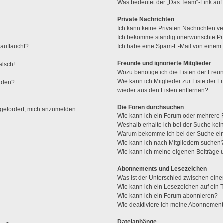
Was bedeutet der „Das Team“-Link auf 
Private Nachrichten
Ich kann keine Privaten Nachrichten ve
Ich bekomme ständig unerwünschte Pri
 auftaucht?
Ich habe eine Spam-E-Mail von einem M
Freunde und ignorierte Mitglieder
alsch!
Wozu benötige ich die Listen der Freun
Wie kann ich Mitglieder zur Liste der F
erden?
wieder aus den Listen entfernen?
Die Foren durchsuchen
fgefordert, mich anzumelden.
Wie kann ich ein Forum oder mehrere
Weshalb erhalte ich bei der Suche kei
Warum bekomme ich bei der Suche ein
Wie kann ich nach Mitgliedern suchen
Wie kann ich meine eigenen Beiträge
Abonnements und Lesezeichen
Was ist der Unterschied zwischen ei
Wie kann ich ein Lesezeichen auf ein
Wie kann ich ein Forum abonnieren?
Wie deaktiviere ich meine Abonnemen
Dateianhänge