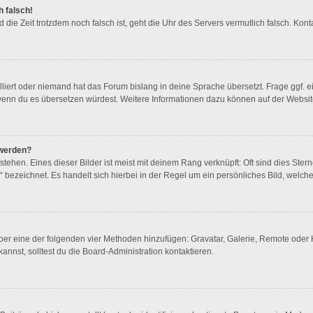
h falsch!
und die Zeit trotzdem noch falsch ist, geht die Uhr des Servers vermutlich falsch. K
lliert oder niemand hat das Forum bislang in deine Sprache übersetzt. Frage ggf. e
en, wenn du es übersetzen würdest. Weitere Informationen dazu können auf der Websi
 werden?
ehen. Eines dieser Bilder ist meist mit deinem Rang verknüpft: Oft sind dies Ster
 bezeichnet. Es handelt sich hierbei in der Regel um ein persönliches Bild, welche
 über eine der folgenden vier Methoden hinzufügen: Gravatar, Galerie, Remote ode
nst, solltest du die Board-Administration kontaktieren.