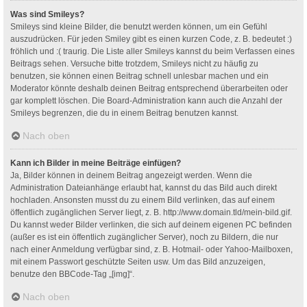
Was sind Smileys?
Smileys sind kleine Bilder, die benutzt werden können, um ein Gefühl
auszudrücken. Für jeden Smiley gibt es einen kurzen Code, z. B. bedeutet :)
fröhlich und :( traurig. Die Liste aller Smileys kannst du beim Verfassen eines
Beitrags sehen. Versuche bitte trotzdem, Smileys nicht zu häufig zu
benutzen, sie können einen Beitrag schnell unlesbar machen und ein
Moderator könnte deshalb deinen Beitrag entsprechend überarbeiten oder
gar komplett löschen. Die Board-Administration kann auch die Anzahl der
Smileys begrenzen, die du in einem Beitrag benutzen kannst.
Nach oben
Kann ich Bilder in meine Beiträge einfügen?
Ja, Bilder können in deinem Beitrag angezeigt werden. Wenn die
Administration Dateianhänge erlaubt hat, kannst du das Bild auch direkt
hochladen. Ansonsten musst du zu einem Bild verlinken, das auf einem
öffentlich zugänglichen Server liegt, z. B. http://www.domain.tld/mein-bild.gif.
Du kannst weder Bilder verlinken, die sich auf deinem eigenen PC befinden
(außer es ist ein öffentlich zugänglicher Server), noch zu Bildern, die nur
nach einer Anmeldung verfügbar sind, z. B. Hotmail- oder Yahoo-Mailboxen,
mit einem Passwort geschützte Seiten usw. Um das Bild anzuzeigen,
benutze den BBCode-Tag „[img]“.
Nach oben