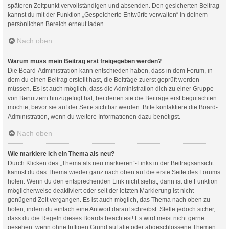
späteren Zeitpunkt vervollständigen und absenden. Den gesicherten Beitrag
kannst du mit der Funktion „Gespeicherte Entwürfe verwalten“ in deinem
persönlichen Bereich erneut laden.
Nach oben
Warum muss mein Beitrag erst freigegeben werden?
Die Board-Administration kann entschieden haben, dass in dem Forum, in
dem du einen Beitrag erstellt hast, die Beiträge zuerst geprüft werden
müssen. Es ist auch möglich, dass die Administration dich zu einer Gruppe
von Benutzern hinzugefügt hat, bei denen sie die Beiträge erst begutachten
möchte, bevor sie auf der Seite sichtbar werden. Bitte kontaktiere die Board-
Administration, wenn du weitere Informationen dazu benötigst.
Nach oben
Wie markiere ich ein Thema als neu?
Durch Klicken des „Thema als neu markieren“-Links in der Beitragsansicht
kannst du das Thema wieder ganz nach oben auf die erste Seite des Forums
holen. Wenn du den entsprechenden Link nicht siehst, dann ist die Funktion
möglicherweise deaktiviert oder seit der letzten Markierung ist nicht
genügend Zeit vergangen. Es ist auch möglich, das Thema nach oben zu
holen, indem du einfach eine Antwort darauf schreibst. Stelle jedoch sicher,
dass du die Regeln dieses Boards beachtest! Es wird meist nicht gerne
gesehen, wenn ohne triftigen Grund auf alte oder abgeschlossene Themen