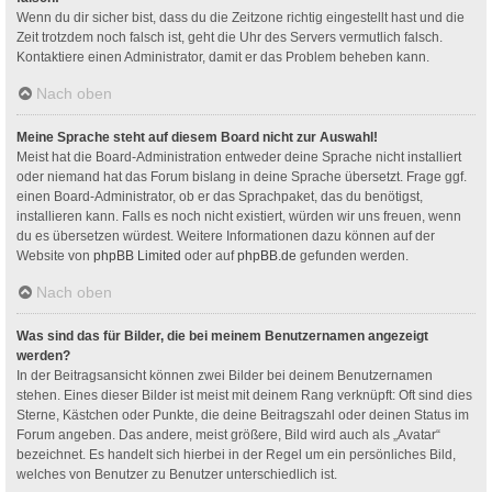
Wenn du dir sicher bist, dass du die Zeitzone richtig eingestellt hast und die
Zeit trotzdem noch falsch ist, geht die Uhr des Servers vermutlich falsch.
Kontaktiere einen Administrator, damit er das Problem beheben kann.
Nach oben
Meine Sprache steht auf diesem Board nicht zur Auswahl!
Meist hat die Board-Administration entweder deine Sprache nicht installiert
oder niemand hat das Forum bislang in deine Sprache übersetzt. Frage ggf.
einen Board-Administrator, ob er das Sprachpaket, das du benötigst,
installieren kann. Falls es noch nicht existiert, würden wir uns freuen, wenn
du es übersetzen würdest. Weitere Informationen dazu können auf der
Website von
phpBB Limited
oder auf
phpBB.de
gefunden werden.
Nach oben
Was sind das für Bilder, die bei meinem Benutzernamen angezeigt
werden?
In der Beitragsansicht können zwei Bilder bei deinem Benutzernamen
stehen. Eines dieser Bilder ist meist mit deinem Rang verknüpft: Oft sind dies
Sterne, Kästchen oder Punkte, die deine Beitragszahl oder deinen Status im
Forum angeben. Das andere, meist größere, Bild wird auch als „Avatar“
bezeichnet. Es handelt sich hierbei in der Regel um ein persönliches Bild,
welches von Benutzer zu Benutzer unterschiedlich ist.