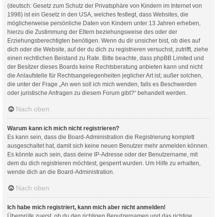
(deutsch: Gesetz zum Schutz der Privatsphäre von Kindern im Internet von
1998) ist ein Gesetz in den USA, welches festlegt, dass Websites, die
möglicherweise persönliche Daten von Kindern unter 13 Jahren erheben,
hierzu die Zustimmung der Eltern beziehungsweise des oder der
Erziehungsberechtigten benötigen. Wenn du dir unsicher bist, ob dies auf
dich oder die Website, auf der du dich zu registrieren versuchst, zutrifft, ziehe
einen rechtlichen Beistand zu Rate. Bitte beachte, dass phpBB Limited und
der Besitzer dieses Boards keine Rechtsberatung anbieten kann und nicht
die Anlaufstelle für Rechtsangelegenheiten jeglicher Art ist; außer solchen,
die unter der Frage „An wen soll ich mich wenden, falls es Beschwerden
oder juristische Anfragen zu diesem Forum gibt?“ behandelt werden.
Nach oben
Warum kann ich mich nicht registrieren?
Es kann sein, dass die Board-Administration die Registrierung komplett
ausgeschaltet hat, damit sich keine neuen Benutzer mehr anmelden können.
Es könnte auch sein, dass deine IP-Adresse oder der Benutzername, mit
dem du dich registrieren möchtest, gesperrt wurden. Um Hilfe zu erhalten,
wende dich an die Board-Administration.
Nach oben
Ich habe mich registriert, kann mich aber nicht anmelden!
Überprüfe zuerst, ob du den richtigen Benutzernamen und das richtige