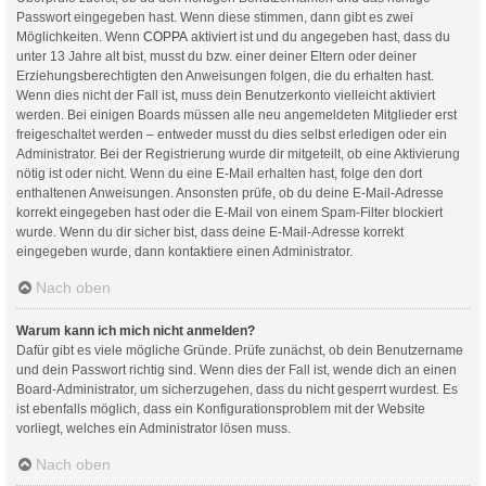
Passwort eingegeben hast. Wenn diese stimmen, dann gibt es zwei
Möglichkeiten. Wenn
COPPA
aktiviert ist und du angegeben hast, dass du
unter 13 Jahre alt bist, musst du bzw. einer deiner Eltern oder deiner
Erziehungsberechtigten den Anweisungen folgen, die du erhalten hast.
Wenn dies nicht der Fall ist, muss dein Benutzerkonto vielleicht aktiviert
werden. Bei einigen Boards müssen alle neu angemeldeten Mitglieder erst
freigeschaltet werden – entweder musst du dies selbst erledigen oder ein
Administrator. Bei der Registrierung wurde dir mitgeteilt, ob eine Aktivierung
nötig ist oder nicht. Wenn du eine E-Mail erhalten hast, folge den dort
enthaltenen Anweisungen. Ansonsten prüfe, ob du deine E-Mail-Adresse
korrekt eingegeben hast oder die E-Mail von einem Spam-Filter blockiert
wurde. Wenn du dir sicher bist, dass deine E-Mail-Adresse korrekt
eingegeben wurde, dann kontaktiere einen Administrator.
Nach oben
Warum kann ich mich nicht anmelden?
Dafür gibt es viele mögliche Gründe. Prüfe zunächst, ob dein Benutzername
und dein Passwort richtig sind. Wenn dies der Fall ist, wende dich an einen
Board-Administrator, um sicherzugehen, dass du nicht gesperrt wurdest. Es
ist ebenfalls möglich, dass ein Konfigurationsproblem mit der Website
vorliegt, welches ein Administrator lösen muss.
Nach oben