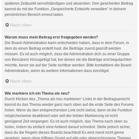
späteren Zeitpunkt vervollständigen und absenden. Den gesicherten Beitrag
kannst du mit der Funktion „Gespeicherte Entwürfe verwalten“ in deinem
persönlichen Bereich erneut laden.
Nach oben
Warum muss mein Beitrag erst freigegeben werden?
Die Board-Administration kann entschieden haben, dass in dem Forum, in
dem du einen Beitrag erstellt hast, die Beiträge zuerst geprüft werden
müssen. Es ist auch möglich, dass die Administration dich zu einer Gruppe
von Benutzern hinzugefügt hat, bei denen sie die Beiträge erst begutachten
möchte, bevor sie auf der Seite sichtbar werden. Bitte kontaktiere die Board-
Administration, wenn du weitere Informationen dazu benötigst.
Nach oben
Wie markiere ich ein Thema als neu?
Durch Klicken des „Thema als neu markieren“-Links in der Beitragsansicht
kannst du das Thema wieder ganz nach oben auf die erste Seite des Forums
holen. Wenn du den entsprechenden Link nicht siehst, dann ist die Funktion
möglicherweise deaktiviert oder seit der letzten Markierung ist nicht
genügend Zeit vergangen. Es ist auch möglich, das Thema nach oben zu
holen, indem du einfach eine Antwort darauf schreibst. Stelle jedoch sicher,
dass du die Regeln dieses Boards beachtest! Es wird meist nicht gerne
gesehen, wenn ohne triftigen Grund auf alte oder abgeschlossene Themen