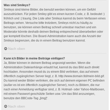
Was sind Smileys?
Smileys sind kleine Bilder, die benutzt werden können, um ein Gefühl
auszudrücken. Für jeden Smiley gibt es einen kurzen Code, z. B. bedeutet :)
fröhlich und :( traurig. Die Liste aller Smileys kannst du beim Verfassen eines
Beitrags sehen. Versuche bitte trotzdem, Smileys nicht zu häufig zu
benutzen, sie können einen Beitrag schnell unlesbar machen und ein
Moderator könnte deshalb deinen Beitrag entsprechend überarbeiten oder
gar komplett löschen. Die Board-Administration kann auch die Anzahl der
Smileys begrenzen, die du in einem Beitrag benutzen kannst.
Nach oben
Kann ich Bilder in meine Beiträge einfügen?
Ja, Bilder können in deinem Beitrag angezeigt werden. Wenn die
Administration Dateianhänge erlaubt hat, kannst du das Bild auch direkt
hochladen. Ansonsten musst du zu einem Bild verlinken, das auf einem
öffentlich zugänglichen Server liegt, z. B. http://www.domain.tld/mein-bild.gif.
Du kannst weder Bilder verlinken, die sich auf deinem eigenen PC befinden
(außer es ist ein öffentlich zugänglicher Server), noch zu Bildern, die nur
nach einer Anmeldung verfügbar sind, z. B. Hotmail- oder Yahoo-Mailboxen,
mit einem Passwort geschützte Seiten usw. Um das Bild anzuzeigen,
benutze den BBCode-Tag „[img]“.
Nach oben