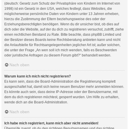
(deutsch: Gesetz zum Schutz der Privatsphäre von Kindern im Internet von
1998) ist ein Gesetz in den USA, welches festlegt, dass Websites, die
möglicherweise persönliche Daten von Kindern unter 13 Jahren erheben,
hierzu die Zustimmung der Eltern beziehungsweise des oder der
Erziehungsberechtigten benötigen. Wenn du dir unsicher bist, ob dies auf
dich oder die Website, auf der du dich zu registrieren versuchst, zutrifft, ziehe
einen rechtlichen Beistand zu Rate. Bitte beachte, dass phpBB Limited und
der Besitzer dieses Boards keine Rechtsberatung anbieten kann und nicht
die Anlaufstelle für Rechtsangelegenheiten jeglicher Art ist; außer solchen,
die unter der Frage „An wen soll ich mich wenden, falls es Beschwerden
oder juristische Anfragen zu diesem Forum gibt?“ behandelt werden.
Nach oben
Warum kann ich mich nicht registrieren?
Es kann sein, dass die Board-Administration die Registrierung komplett
ausgeschaltet hat, damit sich keine neuen Benutzer mehr anmelden können.
Es könnte auch sein, dass deine IP-Adresse oder der Benutzername, mit
dem du dich registrieren möchtest, gesperrt wurden. Um Hilfe zu erhalten,
wende dich an die Board-Administration.
Nach oben
Ich habe mich registriert, kann mich aber nicht anmelden!
Überprüfe zuerst, ob du den richtigen Benutzernamen und das richtige