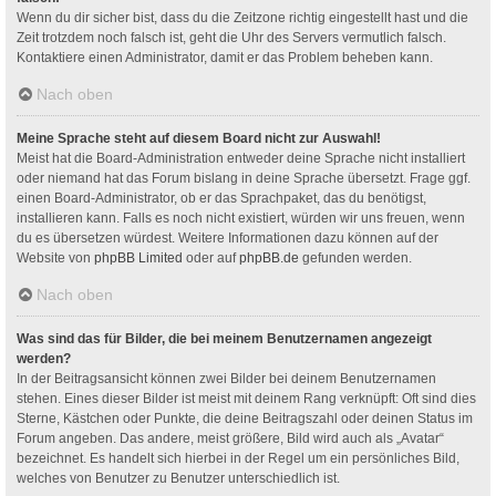
Wenn du dir sicher bist, dass du die Zeitzone richtig eingestellt hast und die
Zeit trotzdem noch falsch ist, geht die Uhr des Servers vermutlich falsch.
Kontaktiere einen Administrator, damit er das Problem beheben kann.
Nach oben
Meine Sprache steht auf diesem Board nicht zur Auswahl!
Meist hat die Board-Administration entweder deine Sprache nicht installiert
oder niemand hat das Forum bislang in deine Sprache übersetzt. Frage ggf.
einen Board-Administrator, ob er das Sprachpaket, das du benötigst,
installieren kann. Falls es noch nicht existiert, würden wir uns freuen, wenn
du es übersetzen würdest. Weitere Informationen dazu können auf der
Website von
phpBB Limited
oder auf
phpBB.de
gefunden werden.
Nach oben
Was sind das für Bilder, die bei meinem Benutzernamen angezeigt
werden?
In der Beitragsansicht können zwei Bilder bei deinem Benutzernamen
stehen. Eines dieser Bilder ist meist mit deinem Rang verknüpft: Oft sind dies
Sterne, Kästchen oder Punkte, die deine Beitragszahl oder deinen Status im
Forum angeben. Das andere, meist größere, Bild wird auch als „Avatar“
bezeichnet. Es handelt sich hierbei in der Regel um ein persönliches Bild,
welches von Benutzer zu Benutzer unterschiedlich ist.