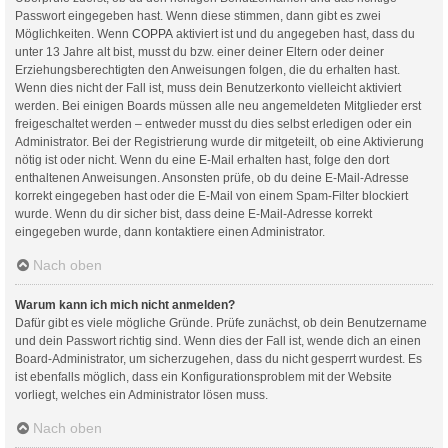
Passwort eingegeben hast. Wenn diese stimmen, dann gibt es zwei
Möglichkeiten. Wenn
COPPA
aktiviert ist und du angegeben hast, dass du
unter 13 Jahre alt bist, musst du bzw. einer deiner Eltern oder deiner
Erziehungsberechtigten den Anweisungen folgen, die du erhalten hast.
Wenn dies nicht der Fall ist, muss dein Benutzerkonto vielleicht aktiviert
werden. Bei einigen Boards müssen alle neu angemeldeten Mitglieder erst
freigeschaltet werden – entweder musst du dies selbst erledigen oder ein
Administrator. Bei der Registrierung wurde dir mitgeteilt, ob eine Aktivierung
nötig ist oder nicht. Wenn du eine E-Mail erhalten hast, folge den dort
enthaltenen Anweisungen. Ansonsten prüfe, ob du deine E-Mail-Adresse
korrekt eingegeben hast oder die E-Mail von einem Spam-Filter blockiert
wurde. Wenn du dir sicher bist, dass deine E-Mail-Adresse korrekt
eingegeben wurde, dann kontaktiere einen Administrator.
Nach oben
Warum kann ich mich nicht anmelden?
Dafür gibt es viele mögliche Gründe. Prüfe zunächst, ob dein Benutzername
und dein Passwort richtig sind. Wenn dies der Fall ist, wende dich an einen
Board-Administrator, um sicherzugehen, dass du nicht gesperrt wurdest. Es
ist ebenfalls möglich, dass ein Konfigurationsproblem mit der Website
vorliegt, welches ein Administrator lösen muss.
Nach oben