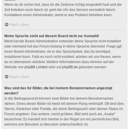
Wenn du dir sicher bist, dass du die Zeitzone richtig eingestellt hast und die
Zeit trotzdem noch falsch ist, geht die Uhr des Servers vermutlich falsch.
Kontaktiere einen Administrator, damit er das Problem beheben kann.
Nach oben
Meine Sprache steht auf diesem Board nicht zur Auswahl!
Meist hat die Board-Administration entweder deine Sprache nicht installiert
oder niemand hat das Forum bislang in deine Sprache übersetzt. Frage ggf.
einen Board-Administrator, ob er das Sprachpaket, das du benötigst,
installieren kann. Falls es noch nicht existiert, würden wir uns freuen, wenn
du es übersetzen würdest. Weitere Informationen dazu können auf der
Website von
phpBB Limited
oder auf
phpBB.de
gefunden werden.
Nach oben
Was sind das für Bilder, die bei meinem Benutzernamen angezeigt
werden?
In der Beitragsansicht können zwei Bilder bei deinem Benutzernamen
stehen. Eines dieser Bilder ist meist mit deinem Rang verknüpft: Oft sind dies
Sterne, Kästchen oder Punkte, die deine Beitragszahl oder deinen Status im
Forum angeben. Das andere, meist größere, Bild wird auch als „Avatar“
bezeichnet. Es handelt sich hierbei in der Regel um ein persönliches Bild,
welches von Benutzer zu Benutzer unterschiedlich ist.