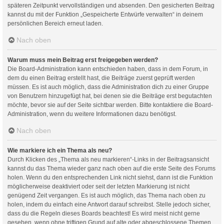
späteren Zeitpunkt vervollständigen und absenden. Den gesicherten Beitrag
kannst du mit der Funktion „Gespeicherte Entwürfe verwalten“ in deinem
persönlichen Bereich erneut laden.
Nach oben
Warum muss mein Beitrag erst freigegeben werden?
Die Board-Administration kann entschieden haben, dass in dem Forum, in
dem du einen Beitrag erstellt hast, die Beiträge zuerst geprüft werden
müssen. Es ist auch möglich, dass die Administration dich zu einer Gruppe
von Benutzern hinzugefügt hat, bei denen sie die Beiträge erst begutachten
möchte, bevor sie auf der Seite sichtbar werden. Bitte kontaktiere die Board-
Administration, wenn du weitere Informationen dazu benötigst.
Nach oben
Wie markiere ich ein Thema als neu?
Durch Klicken des „Thema als neu markieren“-Links in der Beitragsansicht
kannst du das Thema wieder ganz nach oben auf die erste Seite des Forums
holen. Wenn du den entsprechenden Link nicht siehst, dann ist die Funktion
möglicherweise deaktiviert oder seit der letzten Markierung ist nicht
genügend Zeit vergangen. Es ist auch möglich, das Thema nach oben zu
holen, indem du einfach eine Antwort darauf schreibst. Stelle jedoch sicher,
dass du die Regeln dieses Boards beachtest! Es wird meist nicht gerne
gesehen, wenn ohne triftigen Grund auf alte oder abgeschlossene Themen