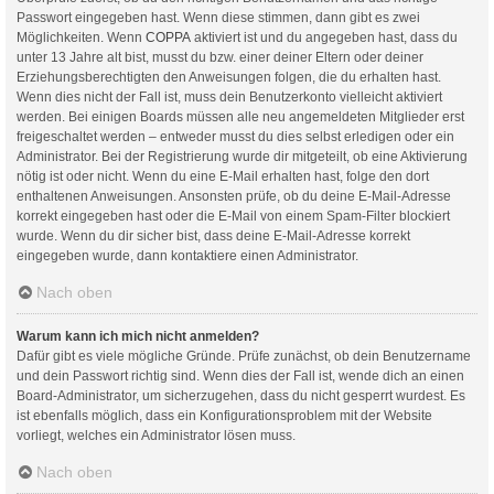
Passwort eingegeben hast. Wenn diese stimmen, dann gibt es zwei
Möglichkeiten. Wenn
COPPA
aktiviert ist und du angegeben hast, dass du
unter 13 Jahre alt bist, musst du bzw. einer deiner Eltern oder deiner
Erziehungsberechtigten den Anweisungen folgen, die du erhalten hast.
Wenn dies nicht der Fall ist, muss dein Benutzerkonto vielleicht aktiviert
werden. Bei einigen Boards müssen alle neu angemeldeten Mitglieder erst
freigeschaltet werden – entweder musst du dies selbst erledigen oder ein
Administrator. Bei der Registrierung wurde dir mitgeteilt, ob eine Aktivierung
nötig ist oder nicht. Wenn du eine E-Mail erhalten hast, folge den dort
enthaltenen Anweisungen. Ansonsten prüfe, ob du deine E-Mail-Adresse
korrekt eingegeben hast oder die E-Mail von einem Spam-Filter blockiert
wurde. Wenn du dir sicher bist, dass deine E-Mail-Adresse korrekt
eingegeben wurde, dann kontaktiere einen Administrator.
Nach oben
Warum kann ich mich nicht anmelden?
Dafür gibt es viele mögliche Gründe. Prüfe zunächst, ob dein Benutzername
und dein Passwort richtig sind. Wenn dies der Fall ist, wende dich an einen
Board-Administrator, um sicherzugehen, dass du nicht gesperrt wurdest. Es
ist ebenfalls möglich, dass ein Konfigurationsproblem mit der Website
vorliegt, welches ein Administrator lösen muss.
Nach oben