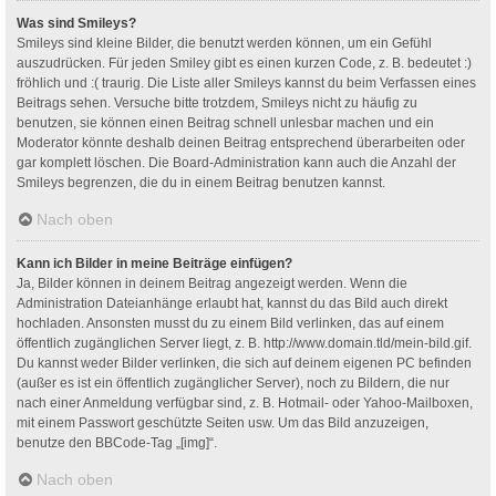
Was sind Smileys?
Smileys sind kleine Bilder, die benutzt werden können, um ein Gefühl
auszudrücken. Für jeden Smiley gibt es einen kurzen Code, z. B. bedeutet :)
fröhlich und :( traurig. Die Liste aller Smileys kannst du beim Verfassen eines
Beitrags sehen. Versuche bitte trotzdem, Smileys nicht zu häufig zu
benutzen, sie können einen Beitrag schnell unlesbar machen und ein
Moderator könnte deshalb deinen Beitrag entsprechend überarbeiten oder
gar komplett löschen. Die Board-Administration kann auch die Anzahl der
Smileys begrenzen, die du in einem Beitrag benutzen kannst.
Nach oben
Kann ich Bilder in meine Beiträge einfügen?
Ja, Bilder können in deinem Beitrag angezeigt werden. Wenn die
Administration Dateianhänge erlaubt hat, kannst du das Bild auch direkt
hochladen. Ansonsten musst du zu einem Bild verlinken, das auf einem
öffentlich zugänglichen Server liegt, z. B. http://www.domain.tld/mein-bild.gif.
Du kannst weder Bilder verlinken, die sich auf deinem eigenen PC befinden
(außer es ist ein öffentlich zugänglicher Server), noch zu Bildern, die nur
nach einer Anmeldung verfügbar sind, z. B. Hotmail- oder Yahoo-Mailboxen,
mit einem Passwort geschützte Seiten usw. Um das Bild anzuzeigen,
benutze den BBCode-Tag „[img]“.
Nach oben