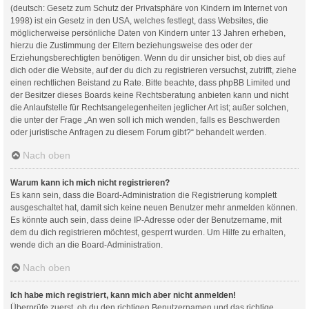
(deutsch: Gesetz zum Schutz der Privatsphäre von Kindern im Internet von
1998) ist ein Gesetz in den USA, welches festlegt, dass Websites, die
möglicherweise persönliche Daten von Kindern unter 13 Jahren erheben,
hierzu die Zustimmung der Eltern beziehungsweise des oder der
Erziehungsberechtigten benötigen. Wenn du dir unsicher bist, ob dies auf
dich oder die Website, auf der du dich zu registrieren versuchst, zutrifft, ziehe
einen rechtlichen Beistand zu Rate. Bitte beachte, dass phpBB Limited und
der Besitzer dieses Boards keine Rechtsberatung anbieten kann und nicht
die Anlaufstelle für Rechtsangelegenheiten jeglicher Art ist; außer solchen,
die unter der Frage „An wen soll ich mich wenden, falls es Beschwerden
oder juristische Anfragen zu diesem Forum gibt?“ behandelt werden.
Nach oben
Warum kann ich mich nicht registrieren?
Es kann sein, dass die Board-Administration die Registrierung komplett
ausgeschaltet hat, damit sich keine neuen Benutzer mehr anmelden können.
Es könnte auch sein, dass deine IP-Adresse oder der Benutzername, mit
dem du dich registrieren möchtest, gesperrt wurden. Um Hilfe zu erhalten,
wende dich an die Board-Administration.
Nach oben
Ich habe mich registriert, kann mich aber nicht anmelden!
Überprüfe zuerst, ob du den richtigen Benutzernamen und das richtige