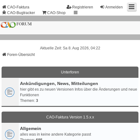
CAO-Faktura
Registrieren
Anmelden
CAO-Bugtracker
CAO-Shop
Aktuelle Zeit: Sa 8. Aug 2026, 04:22
Foren-Übersicht
Unterforen
Ankündigungen, News, Mitteilungen
hier gibt es zu neuen Versionen Infos über die Änderungen und neue
Funktionen
Themen:
3
CAO-Faktura Version 1.5.x.x
Allgemein
alles was in keine andere Kategorie passt
Themen:
695