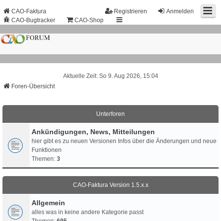
CAO-Faktura
Registrieren
Anmelden
CAO-Bugtracker
CAO-Shop
Aktuelle Zeit: So 9. Aug 2026, 15:04
Foren-Übersicht
Unterforen
Ankündigungen, News, Mitteilungen
hier gibt es zu neuen Versionen Infos über die Änderungen und neue
Funktionen
Themen:
3
CAO-Faktura Version 1.5.x.x
Allgemein
alles was in keine andere Kategorie passt
Themen:
695