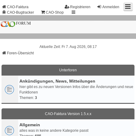
CAO-Faktura
Registrieren
Anmelden
CAO-Bugtracker
CAO-Shop
Aktuelle Zeit: Fr 7. Aug 2026, 08:17
Foren-Übersicht
Unterforen
Ankündigungen, News, Mitteilungen
hier gibt es zu neuen Versionen Infos über die Änderungen und neue
Funktionen
Themen:
3
CAO-Faktura Version 1.5.x.x
Allgemein
alles was in keine andere Kategorie passt
Themen:
695