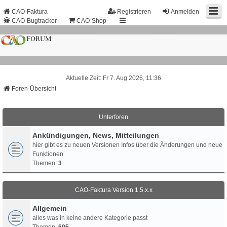
CAO-Faktura
Registrieren
Anmelden
CAO-Bugtracker
CAO-Shop
Aktuelle Zeit: Fr 7. Aug 2026, 11:36
Foren-Übersicht
Unterforen
Ankündigungen, News, Mitteilungen
hier gibt es zu neuen Versionen Infos über die Änderungen und neue
Funktionen
Themen:
3
CAO-Faktura Version 1.5.x.x
Allgemein
alles was in keine andere Kategorie passt
Themen:
695