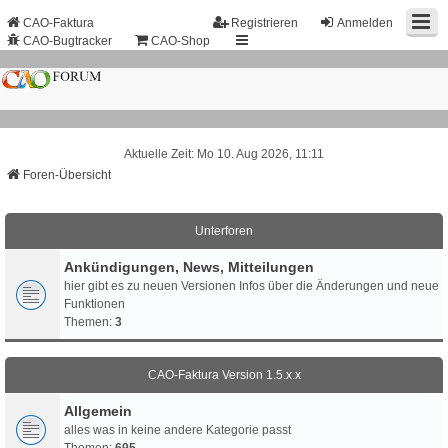
CAO-Faktura
Registrieren
Anmelden
CAO-Bugtracker
CAO-Shop
Aktuelle Zeit: Mo 10. Aug 2026, 11:11
Foren-Übersicht
Unterforen
Ankündigungen, News, Mitteilungen
hier gibt es zu neuen Versionen Infos über die Änderungen und neue
Funktionen
Themen:
3
CAO-Faktura Version 1.5.x.x
Allgemein
alles was in keine andere Kategorie passt
Themen:
695