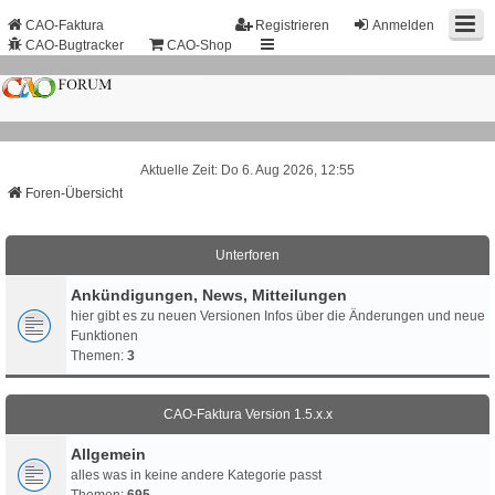
CAO-Faktura
Registrieren
Anmelden
CAO-Bugtracker
CAO-Shop
Aktuelle Zeit: Do 6. Aug 2026, 12:55
Foren-Übersicht
Unterforen
Ankündigungen, News, Mitteilungen
hier gibt es zu neuen Versionen Infos über die Änderungen und neue
Funktionen
Themen:
3
CAO-Faktura Version 1.5.x.x
Allgemein
alles was in keine andere Kategorie passt
Themen:
695