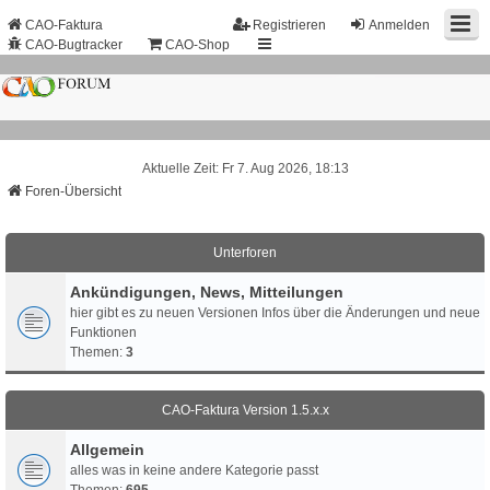
CAO-Faktura
Registrieren
Anmelden
CAO-Bugtracker
CAO-Shop
Aktuelle Zeit: Fr 7. Aug 2026, 18:13
Foren-Übersicht
Unterforen
Ankündigungen, News, Mitteilungen
hier gibt es zu neuen Versionen Infos über die Änderungen und neue
Funktionen
Themen:
3
CAO-Faktura Version 1.5.x.x
Allgemein
alles was in keine andere Kategorie passt
Themen:
695