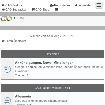
CAO-Faktura
Registrieren
Anmelden
CAO-Bugtracker
CAO-Shop
Aktuelle Zeit: Sa 8. Aug 2026, 18:05
Foren-Übersicht
Unterforen
Ankündigungen, News, Mitteilungen
hier gibt es zu neuen Versionen Infos über die Änderungen und neue
Funktionen
Themen:
3
CAO-Faktura Version 1.5.x.x
Allgemein
alles was in keine andere Kategorie passt
Themen:
695