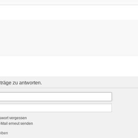
träge zu antworten.
swort vergessen
-Mail erneut senden
eiben