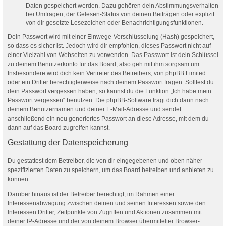
Daten gespeichert werden. Dazu gehören dein Abstimmungsverhalten
bei Umfragen, der Gelesen-Status von deinen Beiträgen oder explizit
von dir gesetzte Lesezeichen oder Benachrichtigungsfunktionen.
Dein Passwort wird mit einer Einwege-Verschlüsselung (Hash) gespeichert,
so dass es sicher ist. Jedoch wird dir empfohlen, dieses Passwort nicht auf
einer Vielzahl von Webseiten zu verwenden. Das Passwort ist dein Schlüssel
zu deinem Benutzerkonto für das Board, also geh mit ihm sorgsam um.
Insbesondere wird dich kein Vertreter des Betreibers, von phpBB Limited
oder ein Dritter berechtigterweise nach deinem Passwort fragen. Solltest du
dein Passwort vergessen haben, so kannst du die Funktion „Ich habe mein
Passwort vergessen“ benutzen. Die phpBB-Software fragt dich dann nach
deinem Benutzernamen und deiner E-Mail-Adresse und sendet
anschließend ein neu generiertes Passwort an diese Adresse, mit dem du
dann auf das Board zugreifen kannst.
Gestattung der Datenspeicherung
Du gestattest dem Betreiber, die von dir eingegebenen und oben näher
spezifizierten Daten zu speichern, um das Board betreiben und anbieten zu
können.
Darüber hinaus ist der Betreiber berechtigt, im Rahmen einer
Interessenabwägung zwischen deinen und seinen Interessen sowie den
Interessen Dritter, Zeitpunkte von Zugriffen und Aktionen zusammen mit
deiner IP-Adresse und der von deinem Browser übermittelter Browser-