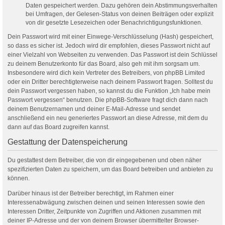
Daten gespeichert werden. Dazu gehören dein Abstimmungsverhalten
bei Umfragen, der Gelesen-Status von deinen Beiträgen oder explizit
von dir gesetzte Lesezeichen oder Benachrichtigungsfunktionen.
Dein Passwort wird mit einer Einwege-Verschlüsselung (Hash) gespeichert,
so dass es sicher ist. Jedoch wird dir empfohlen, dieses Passwort nicht auf
einer Vielzahl von Webseiten zu verwenden. Das Passwort ist dein Schlüssel
zu deinem Benutzerkonto für das Board, also geh mit ihm sorgsam um.
Insbesondere wird dich kein Vertreter des Betreibers, von phpBB Limited
oder ein Dritter berechtigterweise nach deinem Passwort fragen. Solltest du
dein Passwort vergessen haben, so kannst du die Funktion „Ich habe mein
Passwort vergessen“ benutzen. Die phpBB-Software fragt dich dann nach
deinem Benutzernamen und deiner E-Mail-Adresse und sendet
anschließend ein neu generiertes Passwort an diese Adresse, mit dem du
dann auf das Board zugreifen kannst.
Gestattung der Datenspeicherung
Du gestattest dem Betreiber, die von dir eingegebenen und oben näher
spezifizierten Daten zu speichern, um das Board betreiben und anbieten zu
können.
Darüber hinaus ist der Betreiber berechtigt, im Rahmen einer
Interessenabwägung zwischen deinen und seinen Interessen sowie den
Interessen Dritter, Zeitpunkte von Zugriffen und Aktionen zusammen mit
deiner IP-Adresse und der von deinem Browser übermittelter Browser-