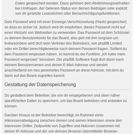
Daten gespeichert werden. Dazu gehören dein Abstimmungsverhalten
bei Umfragen, der Gelesen-Status von deinen Beiträgen oder explizit
von dir gesetzte Lesezeichen oder Benachrichtigungsfunktionen.
Dein Passwort wird mit einer Einwege-Verschlüsselung (Hash) gespeichert,
so dass es sicher ist. Jedoch wird dir empfohlen, dieses Passwort nicht auf
einer Vielzahl von Webseiten zu verwenden. Das Passwort ist dein Schlüssel
zu deinem Benutzerkonto für das Board, also geh mit ihm sorgsam um.
Insbesondere wird dich kein Vertreter des Betreibers, von phpBB Limited
oder ein Dritter berechtigterweise nach deinem Passwort fragen. Solltest du
dein Passwort vergessen haben, so kannst du die Funktion „Ich habe mein
Passwort vergessen“ benutzen. Die phpBB-Software fragt dich dann nach
deinem Benutzernamen und deiner E-Mail-Adresse und sendet
anschließend ein neu generiertes Passwort an diese Adresse, mit dem du
dann auf das Board zugreifen kannst.
Gestattung der Datenspeicherung
Du gestattest dem Betreiber, die von dir eingegebenen und oben näher
spezifizierten Daten zu speichern, um das Board betreiben und anbieten zu
können.
Darüber hinaus ist der Betreiber berechtigt, im Rahmen einer
Interessenabwägung zwischen deinen und seinen Interessen sowie den
Interessen Dritter, Zeitpunkte von Zugriffen und Aktionen zusammen mit
deiner IP-Adresse und der von deinem Browser übermittelter Browser-