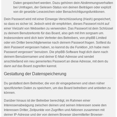
Daten gespeichert werden. Dazu gehören dein Abstimmungsverhalten
bei Umfragen, der Gelesen-Status von deinen Beiträgen oder explizit
von dir gesetzte Lesezeichen oder Benachrichtigungsfunktionen.
Dein Passwort wird mit einer Einwege-Verschlüsselung (Hash) gespeichert,
so dass es sicher ist. Jedoch wird dir empfohlen, dieses Passwort nicht auf
einer Vielzahl von Webseiten zu verwenden. Das Passwort ist dein Schlüssel
zu deinem Benutzerkonto für das Board, also geh mit ihm sorgsam um.
Insbesondere wird dich kein Vertreter des Betreibers, von phpBB Limited
oder ein Dritter berechtigterweise nach deinem Passwort fragen. Solltest du
dein Passwort vergessen haben, so kannst du die Funktion „Ich habe mein
Passwort vergessen“ benutzen. Die phpBB-Software fragt dich dann nach
deinem Benutzernamen und deiner E-Mail-Adresse und sendet
anschließend ein neu generiertes Passwort an diese Adresse, mit dem du
dann auf das Board zugreifen kannst.
Gestattung der Datenspeicherung
Du gestattest dem Betreiber, die von dir eingegebenen und oben näher
spezifizierten Daten zu speichern, um das Board betreiben und anbieten zu
können.
Darüber hinaus ist der Betreiber berechtigt, im Rahmen einer
Interessenabwägung zwischen deinen und seinen Interessen sowie den
Interessen Dritter, Zeitpunkte von Zugriffen und Aktionen zusammen mit
deiner IP-Adresse und der von deinem Browser übermittelter Browser-