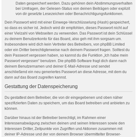
Daten gespeichert werden. Dazu gehören dein Abstimmungsverhalten
bei Umfragen, der Gelesen-Status von deinen Beiträgen oder explizit
von dir gesetzte Lesezeichen oder Benachrichtigungsfunktionen.
Dein Passwort wird mit einer Einwege-Verschlüsselung (Hash) gespeichert,
so dass es sicher ist. Jedoch wird dir empfohlen, dieses Passwort nicht auf
einer Vielzahl von Webseiten zu verwenden. Das Passwort ist dein Schlüssel
zu deinem Benutzerkonto für das Board, also geh mit ihm sorgsam um.
Insbesondere wird dich kein Vertreter des Betreibers, von phpBB Limited
oder ein Dritter berechtigterweise nach deinem Passwort fragen. Solltest du
dein Passwort vergessen haben, so kannst du die Funktion „Ich habe mein
Passwort vergessen“ benutzen. Die phpBB-Software fragt dich dann nach
deinem Benutzernamen und deiner E-Mail-Adresse und sendet
anschließend ein neu generiertes Passwort an diese Adresse, mit dem du
dann auf das Board zugreifen kannst.
Gestattung der Datenspeicherung
Du gestattest dem Betreiber, die von dir eingegebenen und oben näher
spezifizierten Daten zu speichern, um das Board betreiben und anbieten zu
können.
Darüber hinaus ist der Betreiber berechtigt, im Rahmen einer
Interessenabwägung zwischen deinen und seinen Interessen sowie den
Interessen Dritter, Zeitpunkte von Zugriffen und Aktionen zusammen mit
deiner IP-Adresse und der von deinem Browser übermittelter Browser-