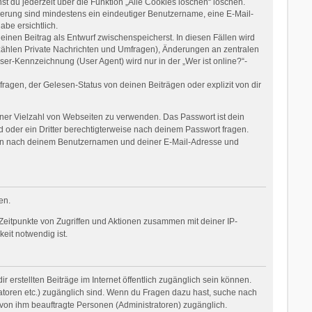
t du jederzeit über die Funktion „Alle Cookies löschen“ löschen.
rierung sind mindestens ein eindeutiger Benutzername, eine E-Mail-
be ersichtlich.
einen Beitrag als Entwurf zwischenspeicherst. In diesen Fällen wird
 zählen Private Nachrichten und Umfragen), Änderungen an zentralen
er-Kennzeichnung (User Agent) wird nur in der „Wer ist online?“-
agen, der Gelesen-Status von deinen Beiträgen oder explizit von dir
einer Vielzahl von Webseiten zu verwenden. Das Passwort ist dein
 oder ein Dritter berechtigterweise nach deinem Passwort fragen.
dann nach deinem Benutzernamen und deiner E-Mail-Adresse und
en.
Zeitpunkte von Zugriffen und Aktionen zusammen mit deiner IP-
eit notwendig ist.
 erstellten Beiträge im Internet öffentlich zugänglich sein können.
tratoren etc.) zugänglich sind. Wenn du Fragen dazu hast, suche nach
 von ihm beauftragte Personen (Administratoren) zugänglich.