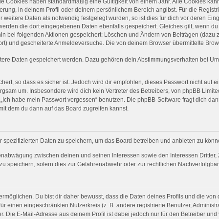
ie Cookies haben standardmäßig eine Gültigkeit von einem Jahr. Alle Cookies kanns
ierung, in deinem Profil oder deinem persönlichem Bereich angibst. Für die Regist
eitere Daten als notwendig festgelegt wurden, so ist dies für dich vor deren Einga
 werden die dort eingegebenen Daten ebenfalls gespeichert. Gleiches gilt, wenn du 
rhin bei folgenden Aktionen gespeichert: Löschen und Ändern von Beiträgen (dazu
ort) und gescheiterte Anmeldeversuche. Die von deinem Browser übermittelte Brows
itere Daten gespeichert werden. Dazu gehören dein Abstimmungsverhalten bei Umfr
ert, so dass es sicher ist. Jedoch wird dir empfohlen, dieses Passwort nicht auf 
rgsam um. Insbesondere wird dich kein Vertreter des Betreibers, von phpBB Limited
on „Ich habe mein Passwort vergessen“ benutzen. Die phpBB-Software fragt dich 
mit dem du dann auf das Board zugreifen kannst.
r spezifizierten Daten zu speichern, um das Board betreiben und anbieten zu könn
senabwägung zwischen deinen und seinen Interessen sowie den Interessen Dritter, 
 speichern, sofern dies zur Gefahrenabwehr oder zur rechtlichen Nachverfolgbark
öglichen. Du bist dir daher bewusst, dass die Daten deines Profils und die von dir
für einen eingeschränkten Nutzerkreis (z. B. andere registrierte Benutzer, Adminis
. Die E-Mail-Adresse aus deinem Profil ist dabei jedoch nur für den Betreiber und