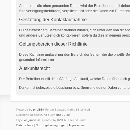
Andere als die oben genannten Daten wird der Betreiber nur mit deiner
Strafverfolgungsbehörden) verpflichtet ist oder die Daten zur Durchsetz
Gestattung der Kontaktaufnahme
Du gestattest dem Betreiber darüber hinaus, dich unter den von dir an
und andere Benutzer dich kontaktieren, sofern du dies in deinem persö
Geltungsbereich dieser Richtlinie
Diese Richtlinie umfasst nur den Bereich der Seiten, die die phpBB-S
gesondert informieren.
Auskunftsrecht
Der Betreiber erteilt dir auf Anfrage Auskunft, welche Daten über dich 
Du kannst jederzeit die Löschung bzw. Sperrung deiner Daten verlangen
Powered by
phpBB
® Forum Software © phpBB Limited
Deutsche Übersetzung durch
phpBB.de
Style
we_universal
created by INVENTEA & v12mike
Datenschutz
|
Nutzungsbedingungen
|
Impressum