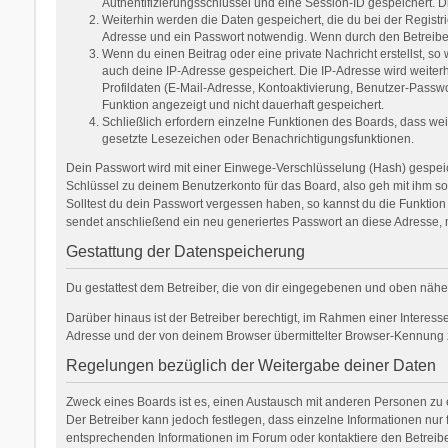
Authentifizierungsschlüssel und eine Session-ID gespeichert. D
Weiterhin werden die Daten gespeichert, die du bei der Registr
Adresse und ein Passwort notwendig. Wenn durch den Betreiber w
Wenn du einen Beitrag oder eine private Nachricht erstellst, so
auch deine IP-Adresse gespeichert. Die IP-Adresse wird weite
Profildaten (E-Mail-Adresse, Kontoaktivierung, Benutzer-Passw
Funktion angezeigt und nicht dauerhaft gespeichert.
Schließlich erfordern einzelne Funktionen des Boards, dass we
gesetzte Lesezeichen oder Benachrichtigungsfunktionen.
Dein Passwort wird mit einer Einwege-Verschlüsselung (Hash) gespeich
Schlüssel zu deinem Benutzerkonto für das Board, also geh mit ihm so
Solltest du dein Passwort vergessen haben, so kannst du die Funkti
sendet anschließend ein neu generiertes Passwort an diese Adresse, 
Gestattung der Datenspeicherung
Du gestattest dem Betreiber, die von dir eingegebenen und oben nähe
Darüber hinaus ist der Betreiber berechtigt, im Rahmen einer Interes
Adresse und der von deinem Browser übermittelter Browser-Kennung zu
Regelungen bezüglich der Weitergabe deiner Daten
Zweck eines Boards ist es, einen Austausch mit anderen Personen zu erm
Der Betreiber kann jedoch festlegen, dass einzelne Informationen nur 
entsprechenden Informationen im Forum oder kontaktiere den Betreiber