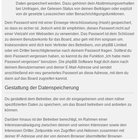
Daten gespeichert werden. Dazu gehören dein Abstimmungsverhalten
bei Umfragen, der Gelesen-Status von deinen Beiträgen oder explizit
von dir gesetzte Lesezeichen oder Benachrichtigungsfunktionen.
Dein Passwort wird mit einer Einwege-Verschlüsselung (Hash) gespeichert,
so dass es sicher ist. Jedoch wird dir empfohlen, dieses Passwort nicht auf
einer Vielzahl von Webseiten zu verwenden. Das Passwort ist dein Schlüssel
zu deinem Benutzerkonto für das Board, also geh mit ihm sorgsam um.
Insbesondere wird dich kein Vertreter des Betreibers, von phpBB Limited
oder ein Dritter berechtigterweise nach deinem Passwort fragen. Solltest du
dein Passwort vergessen haben, so kannst du die Funktion „Ich habe mein
Passwort vergessen“ benutzen. Die phpBB-Software fragt dich dann nach
deinem Benutzernamen und deiner E-Mail-Adresse und sendet
anschließend ein neu generiertes Passwort an diese Adresse, mit dem du
dann auf das Board zugreifen kannst.
Gestattung der Datenspeicherung
Du gestattest dem Betreiber, die von dir eingegebenen und oben näher
spezifizierten Daten zu speichern, um das Board betreiben und anbieten zu
können.
Darüber hinaus ist der Betreiber berechtigt, im Rahmen einer
Interessenabwägung zwischen deinen und seinen Interessen sowie den
Interessen Dritter, Zeitpunkte von Zugriffen und Aktionen zusammen mit
deiner IP-Adresse und der von deinem Browser übermittelter Browser-