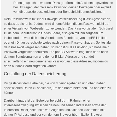
Daten gespeichert werden. Dazu gehören dein Abstimmungsverhalten
bei Umfragen, der Gelesen-Status von deinen Beiträgen oder explizit
von dir gesetzte Lesezeichen oder Benachrichtigungsfunktionen.
Dein Passwort wird mit einer Einwege-Verschlüsselung (Hash) gespeichert,
so dass es sicher ist. Jedoch wird dir empfohlen, dieses Passwort nicht auf
einer Vielzahl von Webseiten zu verwenden. Das Passwort ist dein Schlüssel
zu deinem Benutzerkonto für das Board, also geh mit ihm sorgsam um.
Insbesondere wird dich kein Vertreter des Betreibers, von phpBB Limited
oder ein Dritter berechtigterweise nach deinem Passwort fragen. Solltest du
dein Passwort vergessen haben, so kannst du die Funktion „Ich habe mein
Passwort vergessen“ benutzen. Die phpBB-Software fragt dich dann nach
deinem Benutzernamen und deiner E-Mail-Adresse und sendet
anschließend ein neu generiertes Passwort an diese Adresse, mit dem du
dann auf das Board zugreifen kannst.
Gestattung der Datenspeicherung
Du gestattest dem Betreiber, die von dir eingegebenen und oben näher
spezifizierten Daten zu speichern, um das Board betreiben und anbieten zu
können.
Darüber hinaus ist der Betreiber berechtigt, im Rahmen einer
Interessenabwägung zwischen deinen und seinen Interessen sowie den
Interessen Dritter, Zeitpunkte von Zugriffen und Aktionen zusammen mit
deiner IP-Adresse und der von deinem Browser übermittelter Browser-