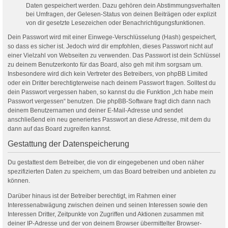
Daten gespeichert werden. Dazu gehören dein Abstimmungsverhalten
bei Umfragen, der Gelesen-Status von deinen Beiträgen oder explizit
von dir gesetzte Lesezeichen oder Benachrichtigungsfunktionen.
Dein Passwort wird mit einer Einwege-Verschlüsselung (Hash) gespeichert,
so dass es sicher ist. Jedoch wird dir empfohlen, dieses Passwort nicht auf
einer Vielzahl von Webseiten zu verwenden. Das Passwort ist dein Schlüssel
zu deinem Benutzerkonto für das Board, also geh mit ihm sorgsam um.
Insbesondere wird dich kein Vertreter des Betreibers, von phpBB Limited
oder ein Dritter berechtigterweise nach deinem Passwort fragen. Solltest du
dein Passwort vergessen haben, so kannst du die Funktion „Ich habe mein
Passwort vergessen“ benutzen. Die phpBB-Software fragt dich dann nach
deinem Benutzernamen und deiner E-Mail-Adresse und sendet
anschließend ein neu generiertes Passwort an diese Adresse, mit dem du
dann auf das Board zugreifen kannst.
Gestattung der Datenspeicherung
Du gestattest dem Betreiber, die von dir eingegebenen und oben näher
spezifizierten Daten zu speichern, um das Board betreiben und anbieten zu
können.
Darüber hinaus ist der Betreiber berechtigt, im Rahmen einer
Interessenabwägung zwischen deinen und seinen Interessen sowie den
Interessen Dritter, Zeitpunkte von Zugriffen und Aktionen zusammen mit
deiner IP-Adresse und der von deinem Browser übermittelter Browser-