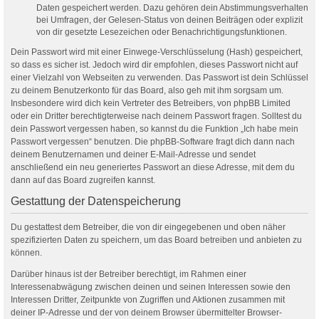
Daten gespeichert werden. Dazu gehören dein Abstimmungsverhalten
bei Umfragen, der Gelesen-Status von deinen Beiträgen oder explizit
von dir gesetzte Lesezeichen oder Benachrichtigungsfunktionen.
Dein Passwort wird mit einer Einwege-Verschlüsselung (Hash) gespeichert,
so dass es sicher ist. Jedoch wird dir empfohlen, dieses Passwort nicht auf
einer Vielzahl von Webseiten zu verwenden. Das Passwort ist dein Schlüssel
zu deinem Benutzerkonto für das Board, also geh mit ihm sorgsam um.
Insbesondere wird dich kein Vertreter des Betreibers, von phpBB Limited
oder ein Dritter berechtigterweise nach deinem Passwort fragen. Solltest du
dein Passwort vergessen haben, so kannst du die Funktion „Ich habe mein
Passwort vergessen“ benutzen. Die phpBB-Software fragt dich dann nach
deinem Benutzernamen und deiner E-Mail-Adresse und sendet
anschließend ein neu generiertes Passwort an diese Adresse, mit dem du
dann auf das Board zugreifen kannst.
Gestattung der Datenspeicherung
Du gestattest dem Betreiber, die von dir eingegebenen und oben näher
spezifizierten Daten zu speichern, um das Board betreiben und anbieten zu
können.
Darüber hinaus ist der Betreiber berechtigt, im Rahmen einer
Interessenabwägung zwischen deinen und seinen Interessen sowie den
Interessen Dritter, Zeitpunkte von Zugriffen und Aktionen zusammen mit
deiner IP-Adresse und der von deinem Browser übermittelter Browser-