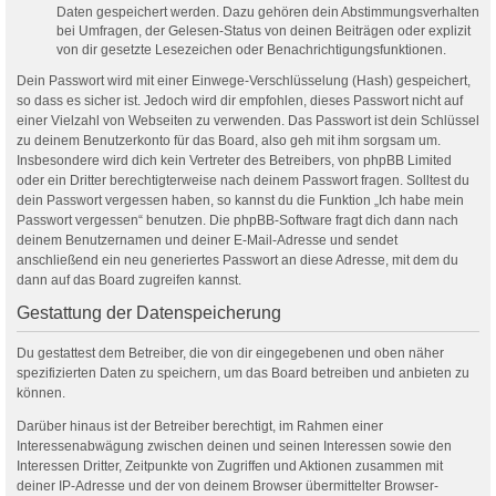
Daten gespeichert werden. Dazu gehören dein Abstimmungsverhalten
bei Umfragen, der Gelesen-Status von deinen Beiträgen oder explizit
von dir gesetzte Lesezeichen oder Benachrichtigungsfunktionen.
Dein Passwort wird mit einer Einwege-Verschlüsselung (Hash) gespeichert,
so dass es sicher ist. Jedoch wird dir empfohlen, dieses Passwort nicht auf
einer Vielzahl von Webseiten zu verwenden. Das Passwort ist dein Schlüssel
zu deinem Benutzerkonto für das Board, also geh mit ihm sorgsam um.
Insbesondere wird dich kein Vertreter des Betreibers, von phpBB Limited
oder ein Dritter berechtigterweise nach deinem Passwort fragen. Solltest du
dein Passwort vergessen haben, so kannst du die Funktion „Ich habe mein
Passwort vergessen“ benutzen. Die phpBB-Software fragt dich dann nach
deinem Benutzernamen und deiner E-Mail-Adresse und sendet
anschließend ein neu generiertes Passwort an diese Adresse, mit dem du
dann auf das Board zugreifen kannst.
Gestattung der Datenspeicherung
Du gestattest dem Betreiber, die von dir eingegebenen und oben näher
spezifizierten Daten zu speichern, um das Board betreiben und anbieten zu
können.
Darüber hinaus ist der Betreiber berechtigt, im Rahmen einer
Interessenabwägung zwischen deinen und seinen Interessen sowie den
Interessen Dritter, Zeitpunkte von Zugriffen und Aktionen zusammen mit
deiner IP-Adresse und der von deinem Browser übermittelter Browser-