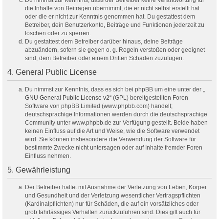
Du nimmst zur Kenntnis, dass der Betreiber keine Verantwortung für
die Inhalte von Beiträgen übernimmt, die er nicht selbst erstellt hat
oder die er nicht zur Kenntnis genommen hat. Du gestattest dem
Betreiber, dein Benutzerkonto, Beiträge und Funktionen jederzeit zu
löschen oder zu sperren.
Du gestattest dem Betreiber darüber hinaus, deine Beiträge
abzuändern, sofern sie gegen o. g. Regeln verstoßen oder geeignet
sind, dem Betreiber oder einem Dritten Schaden zuzufügen.
4. General Public License
Du nimmst zur Kenntnis, dass es sich bei phpBB um eine unter der „
GNU General Public License v2
“ (GPL) bereitgestellten Foren-
Software von phpBB Limited (www.phpbb.com) handelt;
deutschsprachige Informationen werden durch die deutschsprachige
Community unter www.phpbb.de zur Verfügung gestellt. Beide haben
keinen Einfluss auf die Art und Weise, wie die Software verwendet
wird. Sie können insbesondere die Verwendung der Software für
bestimmte Zwecke nicht untersagen oder auf Inhalte fremder Foren
Einfluss nehmen.
5. Gewährleistung
Der Betreiber haftet mit Ausnahme der Verletzung von Leben, Körper
und Gesundheit und der Verletzung wesentlicher Vertragspflichten
(Kardinalpflichten) nur für Schäden, die auf ein vorsätzliches oder
grob fahrlässiges Verhalten zurückzuführen sind. Dies gilt auch für