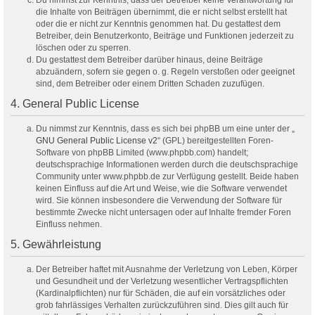
Du nimmst zur Kenntnis, dass der Betreiber keine Verantwortung für
die Inhalte von Beiträgen übernimmt, die er nicht selbst erstellt hat
oder die er nicht zur Kenntnis genommen hat. Du gestattest dem
Betreiber, dein Benutzerkonto, Beiträge und Funktionen jederzeit zu
löschen oder zu sperren.
Du gestattest dem Betreiber darüber hinaus, deine Beiträge
abzuändern, sofern sie gegen o. g. Regeln verstoßen oder geeignet
sind, dem Betreiber oder einem Dritten Schaden zuzufügen.
4. General Public License
Du nimmst zur Kenntnis, dass es sich bei phpBB um eine unter der „
GNU General Public License v2
“ (GPL) bereitgestellten Foren-
Software von phpBB Limited (www.phpbb.com) handelt;
deutschsprachige Informationen werden durch die deutschsprachige
Community unter www.phpbb.de zur Verfügung gestellt. Beide haben
keinen Einfluss auf die Art und Weise, wie die Software verwendet
wird. Sie können insbesondere die Verwendung der Software für
bestimmte Zwecke nicht untersagen oder auf Inhalte fremder Foren
Einfluss nehmen.
5. Gewährleistung
Der Betreiber haftet mit Ausnahme der Verletzung von Leben, Körper
und Gesundheit und der Verletzung wesentlicher Vertragspflichten
(Kardinalpflichten) nur für Schäden, die auf ein vorsätzliches oder
grob fahrlässiges Verhalten zurückzuführen sind. Dies gilt auch für