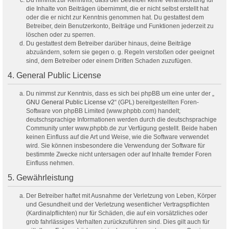
Du nimmst zur Kenntnis, dass der Betreiber keine Verantwortung für
die Inhalte von Beiträgen übernimmt, die er nicht selbst erstellt hat
oder die er nicht zur Kenntnis genommen hat. Du gestattest dem
Betreiber, dein Benutzerkonto, Beiträge und Funktionen jederzeit zu
löschen oder zu sperren.
Du gestattest dem Betreiber darüber hinaus, deine Beiträge
abzuändern, sofern sie gegen o. g. Regeln verstoßen oder geeignet
sind, dem Betreiber oder einem Dritten Schaden zuzufügen.
4. General Public License
Du nimmst zur Kenntnis, dass es sich bei phpBB um eine unter der „
GNU General Public License v2
“ (GPL) bereitgestellten Foren-
Software von phpBB Limited (www.phpbb.com) handelt;
deutschsprachige Informationen werden durch die deutschsprachige
Community unter www.phpbb.de zur Verfügung gestellt. Beide haben
keinen Einfluss auf die Art und Weise, wie die Software verwendet
wird. Sie können insbesondere die Verwendung der Software für
bestimmte Zwecke nicht untersagen oder auf Inhalte fremder Foren
Einfluss nehmen.
5. Gewährleistung
Der Betreiber haftet mit Ausnahme der Verletzung von Leben, Körper
und Gesundheit und der Verletzung wesentlicher Vertragspflichten
(Kardinalpflichten) nur für Schäden, die auf ein vorsätzliches oder
grob fahrlässiges Verhalten zurückzuführen sind. Dies gilt auch für