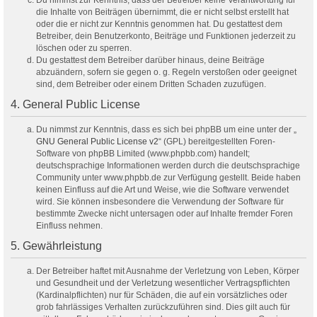
Du nimmst zur Kenntnis, dass der Betreiber keine Verantwortung für
die Inhalte von Beiträgen übernimmt, die er nicht selbst erstellt hat
oder die er nicht zur Kenntnis genommen hat. Du gestattest dem
Betreiber, dein Benutzerkonto, Beiträge und Funktionen jederzeit zu
löschen oder zu sperren.
Du gestattest dem Betreiber darüber hinaus, deine Beiträge
abzuändern, sofern sie gegen o. g. Regeln verstoßen oder geeignet
sind, dem Betreiber oder einem Dritten Schaden zuzufügen.
4. General Public License
Du nimmst zur Kenntnis, dass es sich bei phpBB um eine unter der „
GNU General Public License v2
“ (GPL) bereitgestellten Foren-
Software von phpBB Limited (www.phpbb.com) handelt;
deutschsprachige Informationen werden durch die deutschsprachige
Community unter www.phpbb.de zur Verfügung gestellt. Beide haben
keinen Einfluss auf die Art und Weise, wie die Software verwendet
wird. Sie können insbesondere die Verwendung der Software für
bestimmte Zwecke nicht untersagen oder auf Inhalte fremder Foren
Einfluss nehmen.
5. Gewährleistung
Der Betreiber haftet mit Ausnahme der Verletzung von Leben, Körper
und Gesundheit und der Verletzung wesentlicher Vertragspflichten
(Kardinalpflichten) nur für Schäden, die auf ein vorsätzliches oder
grob fahrlässiges Verhalten zurückzuführen sind. Dies gilt auch für