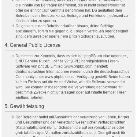
Du nimmst zur Kenntnis, dass der Betreiber keine Verantwortung für
die Inhalte von Beiträgen übernimmt, die er nicht selbst erstellt hat
oder die er nicht zur Kenntnis genommen hat. Du gestattest dem
Betreiber, dein Benutzerkonto, Beiträge und Funktionen jederzeit zu
löschen oder zu sperren.
Du gestattest dem Betreiber darüber hinaus, deine Beiträge
abzuändern, sofern sie gegen o. g. Regeln verstoßen oder geeignet
sind, dem Betreiber oder einem Dritten Schaden zuzufügen.
4. General Public License
Du nimmst zur Kenntnis, dass es sich bei phpBB um eine unter der „
GNU General Public License v2
“ (GPL) bereitgestellten Foren-
Software von phpBB Limited (www.phpbb.com) handelt;
deutschsprachige Informationen werden durch die deutschsprachige
Community unter www.phpbb.de zur Verfügung gestellt. Beide haben
keinen Einfluss auf die Art und Weise, wie die Software verwendet
wird. Sie können insbesondere die Verwendung der Software für
bestimmte Zwecke nicht untersagen oder auf Inhalte fremder Foren
Einfluss nehmen.
5. Gewährleistung
Der Betreiber haftet mit Ausnahme der Verletzung von Leben, Körper
und Gesundheit und der Verletzung wesentlicher Vertragspflichten
(Kardinalpflichten) nur für Schäden, die auf ein vorsätzliches oder
grob fahrlässiges Verhalten zurückzuführen sind. Dies gilt auch für