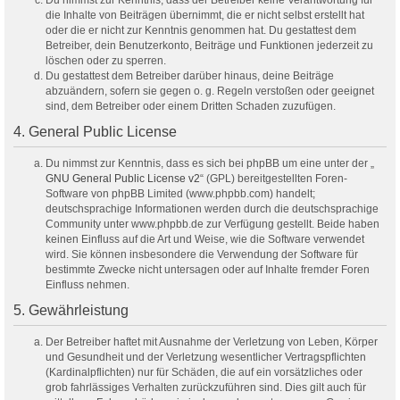
Du nimmst zur Kenntnis, dass der Betreiber keine Verantwortung für
die Inhalte von Beiträgen übernimmt, die er nicht selbst erstellt hat
oder die er nicht zur Kenntnis genommen hat. Du gestattest dem
Betreiber, dein Benutzerkonto, Beiträge und Funktionen jederzeit zu
löschen oder zu sperren.
Du gestattest dem Betreiber darüber hinaus, deine Beiträge
abzuändern, sofern sie gegen o. g. Regeln verstoßen oder geeignet
sind, dem Betreiber oder einem Dritten Schaden zuzufügen.
4. General Public License
Du nimmst zur Kenntnis, dass es sich bei phpBB um eine unter der „
GNU General Public License v2
“ (GPL) bereitgestellten Foren-
Software von phpBB Limited (www.phpbb.com) handelt;
deutschsprachige Informationen werden durch die deutschsprachige
Community unter www.phpbb.de zur Verfügung gestellt. Beide haben
keinen Einfluss auf die Art und Weise, wie die Software verwendet
wird. Sie können insbesondere die Verwendung der Software für
bestimmte Zwecke nicht untersagen oder auf Inhalte fremder Foren
Einfluss nehmen.
5. Gewährleistung
Der Betreiber haftet mit Ausnahme der Verletzung von Leben, Körper
und Gesundheit und der Verletzung wesentlicher Vertragspflichten
(Kardinalpflichten) nur für Schäden, die auf ein vorsätzliches oder
grob fahrlässiges Verhalten zurückzuführen sind. Dies gilt auch für