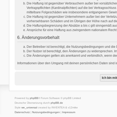
Die Haftung ist gegenüber Verbrauchern außer bei vorsätzlich
Vertragspflichten (Kardinalpflichten) auf die bei Vertragsschl
mittelbare Folgeschäden wie insbesondere entgangenen Gewi
Die Haftung ist gegenüber Unternehmern außer bei der Verletzu
vorhersehbaren Schäden und im Übrigen der Höhe nach auf die 
Die Haftungsbegrenzung der Absätze a bis c gilt sinngemäß auch
Ansprüche für eine Haftung aus zwingendem nationalem Recht 
6. Änderungsvorbehalt
Der Betreiber ist berechtigt, die Nutzungsbedingungen und die 
Der Nutzer ist berechtigt, den Änderungen zu widersprechen. Im
Die Änderungen gelten als anerkannt und verbindlich, wenn de
Informationen über den Umgang mit deinen persönlichen Daten sind in
Powered by
phpBB
® Forum Software © phpBB Limited
Deutsche Übersetzung durch
phpBB.de
Style
we_universal
created by INVENTEA & v12mike
Datenschutz
|
Nutzungsbedingungen
|
Impressum