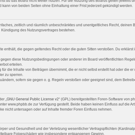
st du das Board nicht weiter nutzen. Für die Nutzung des Boards gelten jeweils di
 kann von beiden Seiten ohne Einhaltung einer Frist jederzeit gekündigt werden.
 einfaches, zeitlich und räumlich unbeschränktes und unentgeltliches Recht, deine
ch Kündigung des Nutzungsvertrages bestehen.
alte enthält, die gegen geltendes Recht oder die guten Sitten verstoßen. Du erklärs
n gegen diese Nutzungsbedingungen oder anderer im Board veröffentlichten Regel
rbot erteilen.
ür die Inhalte von Beiträgen übernimmt, die er nicht selbst erstellt hat oder die e
er zu sperren.
zuändern, sofern sie gegen o. g. Regeln verstoßen oder geeignet sind, dem Betrei
er „
GNU General Public License v2
“ (GPL) bereitgestellten Foren-Software von 
er www.phpbb.de zur Verfügung gestellt. Beide haben keinen Einfluss auf die Art
e nicht untersagen oder auf Inhalte fremder Foren Einfluss nehmen.
per und Gesundheit und der Verletzung wesentlicher Vertragspflichten (Kardinalpfl
r mittelbare Folgeschäden wie insbesondere entgangenen Gewinn.