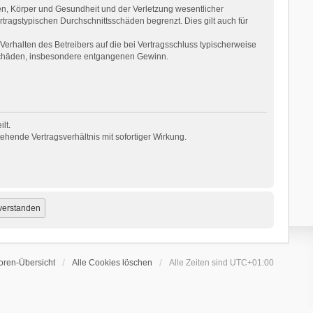
en, Körper und Gesundheit und der Verletzung wesentlicher
rtragstypischen Durchschnittsschäden begrenzt. Dies gilt auch für
erhalten des Betreibers auf die bei Vertragsschluss typischerweise
 Schäden, insbesondere entgangenen Gewinn.
lt.
hende Vertragsverhältnis mit sofortiger Wirkung.
oren-Übersicht
Alle Cookies löschen
Alle Zeiten sind
UTC+01:00