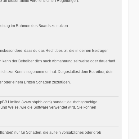
e an dieser Stelle veröffentlichten Regelungen.
n Beitrag im Rahmen des Boards zu nutzen.
t insbesondere, dass du das Recht besitzt, die in deinen Beiträgen
n kann der Betreiber dich nach Abmahnung zeitweise oder dauerhaft
r nicht zur Kenntnis genommen hat. Du gestattest dem Betreiber, dein
ber oder einem Dritten Schaden zuzufügen.
phpBB Limited (www.phpbb.com) handelt; deutschsprachige
 und Weise, wie die Software verwendet wird. Sie können
ichten) nur für Schäden, die auf ein vorsätzliches oder grob