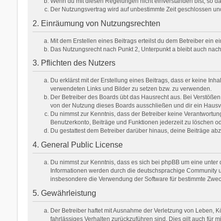
Wenn du mit diesen Regelungen nicht einverstanden bist, so darf
Der Nutzungsvertrag wird auf unbestimmte Zeit geschlossen und
2. Einräumung von Nutzungsrechten
Mit dem Erstellen eines Beitrags erteilst du dem Betreiber ein
Das Nutzungsrecht nach Punkt 2, Unterpunkt a bleibt auch na
3. Pflichten des Nutzers
Du erklärst mit der Erstellung eines Beitrags, dass er keine Inh
verwendeten Links und Bilder zu setzen bzw. zu verwenden.
Der Betreiber des Boards übt das Hausrecht aus. Bei Verstöße
von der Nutzung dieses Boards ausschließen und dir ein Hausve
Du nimmst zur Kenntnis, dass der Betreiber keine Verantwortung f
Benutzerkonto, Beiträge und Funktionen jederzeit zu löschen od
Du gestattest dem Betreiber darüber hinaus, deine Beiträge ab
4. General Public License
Du nimmst zur Kenntnis, dass es sich bei phpBB um eine unter d
Informationen werden durch die deutschsprachige Community unt
insbesondere die Verwendung der Software für bestimmte Zweck
5. Gewährleistung
Der Betreiber haftet mit Ausnahme der Verletzung von Leben, Kör
fahrlässiges Verhalten zurückzuführen sind. Dies gilt auch fü