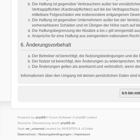
Die Haftung ist gegenüber Verbrauchern außer bei vorsätzlich
Vertragspflichten (Kardinalpflichten) auf die bei Vertragsschl
mittelbare Folgeschäden wie insbesondere entgangenen Gewi
Die Haftung ist gegenüber Unternehmern außer bei der Verletzu
vorhersehbaren Schäden und im Übrigen der Höhe nach auf die 
Die Haftungsbegrenzung der Absätze a bis c gilt sinngemäß auch
Ansprüche für eine Haftung aus zwingendem nationalem Recht 
6. Änderungsvorbehalt
Der Betreiber ist berechtigt, die Nutzungsbedingungen und die 
Der Nutzer ist berechtigt, den Änderungen zu widersprechen. Im
Die Änderungen gelten als anerkannt und verbindlich, wenn de
Informationen über den Umgang mit deinen persönlichen Daten sind in
Powered by
phpBB
® Forum Software © phpBB Limited
Deutsche Übersetzung durch
phpBB.de
Style
we_universal
created by INVENTEA & v12mike
Datenschutz
|
Nutzungsbedingungen
|
Impressum