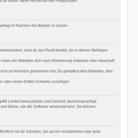
e an dieser Stelle veröffentlichten Regelungen.
n Beitrag im Rahmen des Boards zu nutzen.
t insbesondere, dass du das Recht besitzt, die in deinen Beiträgen
n kann der Betreiber dich nach Abmahnung zeitweise oder dauerhaft
r nicht zur Kenntnis genommen hat. Du gestattest dem Betreiber, dein
ber oder einem Dritten Schaden zuzufügen.
phpBB Limited (www.phpbb.com) handelt; deutschsprachige
 und Weise, wie die Software verwendet wird. Sie können
ichten) nur für Schäden, die auf ein vorsätzliches oder grob