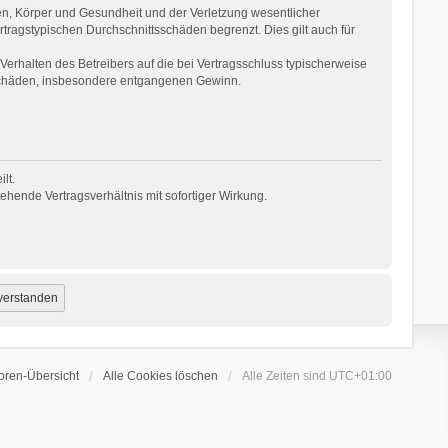
en, Körper und Gesundheit und der Verletzung wesentlicher
rtragstypischen Durchschnittsschäden begrenzt. Dies gilt auch für
erhalten des Betreibers auf die bei Vertragsschluss typischerweise
 Schäden, insbesondere entgangenen Gewinn.
lt.
hende Vertragsverhältnis mit sofortiger Wirkung.
oren-Übersicht
Alle Cookies löschen
Alle Zeiten sind
UTC+01:00