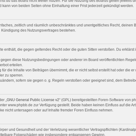
st du das Board nicht weiter nutzen. Für die Nutzung des Boards gelten jeweils di
 kann von beiden Seiten ohne Einhaltung einer Frist jederzeit gekündigt werden.
 einfaches, zeitlich und räumlich unbeschränktes und unentgeltliches Recht, deine
ch Kündigung des Nutzungsvertrages bestehen.
alte enthält, die gegen geltendes Recht oder die guten Sitten verstoßen. Du erklärs
n gegen diese Nutzungsbedingungen oder anderer im Board veröffentlichten Regel
rbot erteilen.
ür die Inhalte von Beiträgen übernimmt, die er nicht selbst erstellt hat oder die e
er zu sperren.
zuändern, sofern sie gegen o. g. Regeln verstoßen oder geeignet sind, dem Betrei
er „
GNU General Public License v2
“ (GPL) bereitgestellten Foren-Software von 
er www.phpbb.de zur Verfügung gestellt. Beide haben keinen Einfluss auf die Art
e nicht untersagen oder auf Inhalte fremder Foren Einfluss nehmen.
per und Gesundheit und der Verletzung wesentlicher Vertragspflichten (Kardinalpfl
r mittelbare Folgeschäden wie insbesondere entgangenen Gewinn.