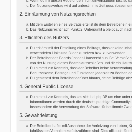
Wenn du mit diesen Regelungen nicht einverstanden bist, so darf
Der Nutzungsvertrag wird auf unbestimmte Zeit geschlossen und
2. Einräumung von Nutzungsrechten
Mit dem Erstellen eines Beitrags erteilst du dem Betreiber ein
Das Nutzungsrecht nach Punkt 2, Unterpunkt a bleibt auch na
3. Pflichten des Nutzers
Du erklärst mit der Erstellung eines Beitrags, dass er keine Inh
verwendeten Links und Bilder zu setzen bzw. zu verwenden.
Der Betreiber des Boards übt das Hausrecht aus. Bei Verstöße
von der Nutzung dieses Boards ausschließen und dir ein Hausve
Du nimmst zur Kenntnis, dass der Betreiber keine Verantwortung f
Benutzerkonto, Beiträge und Funktionen jederzeit zu löschen od
Du gestattest dem Betreiber darüber hinaus, deine Beiträge ab
4. General Public License
Du nimmst zur Kenntnis, dass es sich bei phpBB um eine unter d
Informationen werden durch die deutschsprachige Community unt
insbesondere die Verwendung der Software für bestimmte Zweck
5. Gewährleistung
Der Betreiber haftet mit Ausnahme der Verletzung von Leben, Kör
fahrlässiges Verhalten zurückzuführen sind. Dies gilt auch fü