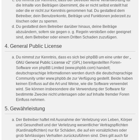
Du nimmst zur Kenntnis, dass der Betreiber keine Verantwortung für
die Inhalte von Beiträgen übernimmt, die er nicht selbst erstellt hat
oder die er nicht zur Kenntnis genommen hat. Du gestattest dem
Betreiber, dein Benutzerkonto, Beiträge und Funktionen jederzeit zu
löschen oder zu sperren.
Du gestattest dem Betreiber darüber hinaus, deine Beiträge
abzuändern, sofern sie gegen o. g. Regeln verstoßen oder geeignet
sind, dem Betreiber oder einem Dritten Schaden zuzufügen.
4. General Public License
Du nimmst zur Kenntnis, dass es sich bei phpBB um eine unter der „
GNU General Public License v2
“ (GPL) bereitgestellten Foren-
Software von phpBB Limited (www.phpbb.com) handelt;
deutschsprachige Informationen werden durch die deutschsprachige
Community unter www.phpbb.de zur Verfügung gestellt. Beide haben
keinen Einfluss auf die Art und Weise, wie die Software verwendet
wird. Sie können insbesondere die Verwendung der Software für
bestimmte Zwecke nicht untersagen oder auf Inhalte fremder Foren
Einfluss nehmen.
5. Gewährleistung
Der Betreiber haftet mit Ausnahme der Verletzung von Leben, Körper
und Gesundheit und der Verletzung wesentlicher Vertragspflichten
(Kardinalpflichten) nur für Schäden, die auf ein vorsätzliches oder
grob fahrlässiges Verhalten zurückzuführen sind. Dies gilt auch für